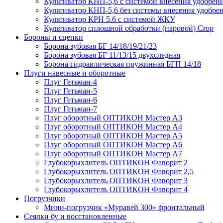
Культиватор КНП-5,6 с системой внесения удобрен
Культиватор КНП-5,6 без системы внесения удобре
Культиватор КРН 5.6 с системой ЖКУ
Культиватор сплошной обработки (паровой) Crop
Бороны и сцепки
Борона зубовая БГ 14/18/19/21/23
Борона зубовая БГ 11/13/15 двухследная
Борона гидравлическая пружинная БГП 14/18
Плуги навесные и оборотные
Плуг Гетьман-4
Плуг Гетьман-5
Плуг Гетьман-6
Плуг Гетьман-7
Плуг оборотный ОПТИКОН Мастер А3
Плуг оборотный ОПТИКОН Мастер А4
Плуг оборотный ОПТИКОН Мастер А5
Плуг оборотный ОПТИКОН Мастер А6
Плуг оборотный ОПТИКОН Мастер А7
Глубокорыхлитель ОПТИКОН Фаворит 2
Глубокорыхлитель ОПТИКОН Фаворит 2,5
Глубокорыхлитель ОПТИКОН Фаворит 3
Глубокорыхлитель ОПТИКОН Фаворит 4
Погрузчики
Мини-погрузчик «Муравей 300» фронтальный
Сеялки бу и восстановленные