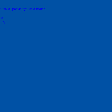
ионным размещением колес
ий
ний