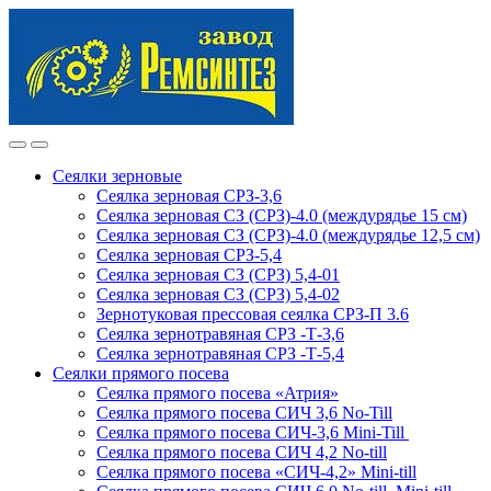
Skip
Skip
to
to
navigation
content
Сеялки зерновые
Сеялка зерновая СРЗ-3,6
Сеялка зерновая СЗ (СРЗ)-4.0 (междурядье 15 см)
Сеялка зерновая СЗ (СРЗ)-4.0 (междурядье 12,5 см)
Сеялка зерновая СРЗ-5,4
Сеялка зерновая СЗ (СРЗ) 5,4-01
Сеялка зерновая СЗ (СРЗ) 5,4-02
Зернотуковая прессовая сеялка СРЗ-П 3.6
Сеялка зернотравяная СРЗ -Т-3,6
Сеялка зернотравяная СРЗ -Т-5,4
Сеялки прямого посева
Сеялка прямого посева «Атрия»
Сеялка прямого посева СИЧ 3,6 No-Till
Сеялка прямого посева СИЧ-3,6 Mini-Till
Сеялка прямого посева СИЧ 4,2 No-till
Сеялка прямого посева «СИЧ-4,2» Mini-till