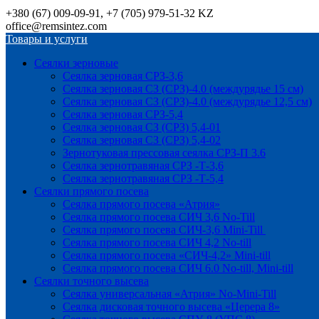
+380 (67) 009-09-91, +7 (705) 979-51-32 KZ
office@remsintez.com
Товары и услуги
Сеялки зерновые
Сеялка зерновая СРЗ-3,6
Сеялка зерновая СЗ (СРЗ)-4.0 (междурядье 15 см)
Сеялка зерновая СЗ (СРЗ)-4.0 (междурядье 12,5 см)
Сеялка зерновая СРЗ-5,4
Сеялка зерновая СЗ (СРЗ) 5,4-01
Сеялка зерновая СЗ (СРЗ) 5,4-02
Зернотуковая прессовая сеялка СРЗ-П 3.6
Сеялка зернотравяная СРЗ -Т-3,6
Сеялка зернотравяная СРЗ -Т-5,4
Сеялки прямого посева
Сеялка прямого посева «Атрия»
Сеялка прямого посева СИЧ 3,6 No-Till
Сеялка прямого посева СИЧ-3,6 Mini-Till
Сеялка прямого посева СИЧ 4,2 No-till
Сеялка прямого посева «СИЧ-4,2» Mini-till
Сеялка прямого посева СИЧ 6.0 No-till, Mini-till
Сеялки точного высева
Сеялка универсальная «Атрия» No-Mini-Till
Сеялка дисковая точного высева «Церера 8»