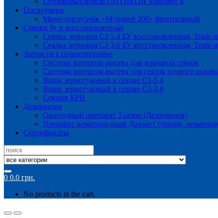
Глубокорыхлитель ОПТИКОН Фаворит 4
Погрузчики
Мини-погрузчик «Муравей 300» фронтальный
Сеялки бу и восстановленные
Сеялка зерновая СЗ 5.4 БУ восстановленная, Trade-i
Сеялка зерновая СЗ 3.6 БУ восстановленная, Trade-i
Запчасти к сельхозтехнике
Система контроля высева для зерновых сеялок
Система контроля высева для сеялок точного высев
Ящик зернотуковый к сеялке СЗ-5,4
Ящик зернотуковый к сеялке СЗ-3,6
Секция КРН
Дезинвазия
Овицидный препарат Тиазон (Дезинвазия)
Препарат нематоцидный Дазомет (тиазон, нематоци
Сертификаты
Search
for:
0
0.0
грн.
No products in the cart.