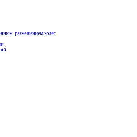
ионным размещением колес
ий
ний