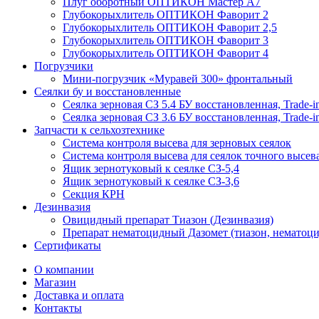
Плуг оборотный ОПТИКОН Мастер А7
Глубокорыхлитель ОПТИКОН Фаворит 2
Глубокорыхлитель ОПТИКОН Фаворит 2,5
Глубокорыхлитель ОПТИКОН Фаворит 3
Глубокорыхлитель ОПТИКОН Фаворит 4
Погрузчики
Мини-погрузчик «Муравей 300» фронтальный
Сеялки бу и восстановленные
Сеялка зерновая СЗ 5.4 БУ восстановленная, Trade-i
Сеялка зерновая СЗ 3.6 БУ восстановленная, Trade-i
Запчасти к сельхозтехнике
Система контроля высева для зерновых сеялок
Система контроля высева для сеялок точного высев
Ящик зернотуковый к сеялке СЗ-5,4
Ящик зернотуковый к сеялке СЗ-3,6
Секция КРН
Дезинвазия
Овицидный препарат Тиазон (Дезинвазия)
Препарат нематоцидный Дазомет (тиазон, нематоци
Сертификаты
О компании
Магазин
Доставка и оплата
Контакты