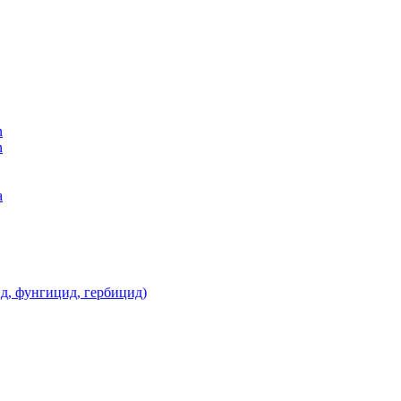
n
n
а
д, фунгицид, гербицид)