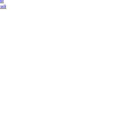
ий
ний