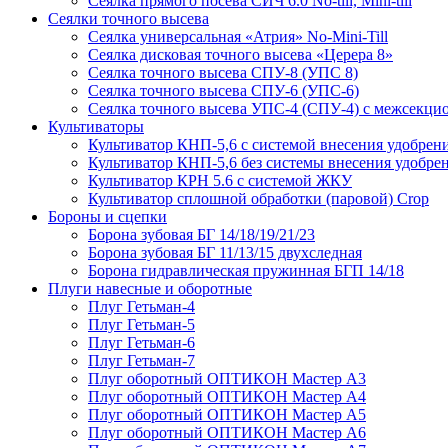
Сеялка прямого посева СИЧ 6.0 No-till, Mini-till
Сеялки точного высева
Сеялка универсальная «Атрия» No-Mini-Till
Сеялка дисковая точного высева «Церера 8»
Сеялка точного высева СПУ-8 (УПС 8)
Сеялка точного высева СПУ-6 (УПС-6)
Сеялка точного высева УПС-4 (СПУ-4) с межсекц
Культиваторы
Культиватор КНП-5,6 с системой внесения удобрен
Культиватор КНП-5,6 без системы внесения удобре
Культиватор КРН 5.6 с системой ЖКУ
Культиватор сплошной обработки (паровой) Crop
Бороны и сцепки
Борона зубовая БГ 14/18/19/21/23
Борона зубовая БГ 11/13/15 двухследная
Борона гидравлическая пружинная БГП 14/18
Плуги навесные и оборотные
Плуг Гетьман-4
Плуг Гетьман-5
Плуг Гетьман-6
Плуг Гетьман-7
Плуг оборотный ОПТИКОН Мастер А3
Плуг оборотный ОПТИКОН Мастер А4
Плуг оборотный ОПТИКОН Мастер А5
Плуг оборотный ОПТИКОН Мастер А6