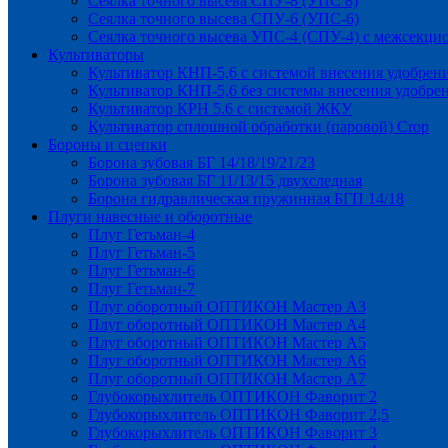
Сеялка точного высева СПУ-8 (УПС 8)
Сеялка точного высева СПУ-6 (УПС-6)
Сеялка точного высева УПС-4 (СПУ-4) с межсекц
Культиваторы
Культиватор КНП-5,6 с системой внесения удобрен
Культиватор КНП-5,6 без системы внесения удобре
Культиватор КРН 5.6 с системой ЖКУ
Культиватор сплошной обработки (паровой) Crop
Бороны и сцепки
Борона зубовая БГ 14/18/19/21/23
Борона зубовая БГ 11/13/15 двухследная
Борона гидравлическая пружинная БГП 14/18
Плуги навесные и оборотные
Плуг Гетьман-4
Плуг Гетьман-5
Плуг Гетьман-6
Плуг Гетьман-7
Плуг оборотный ОПТИКОН Мастер А3
Плуг оборотный ОПТИКОН Мастер А4
Плуг оборотный ОПТИКОН Мастер А5
Плуг оборотный ОПТИКОН Мастер А6
Плуг оборотный ОПТИКОН Мастер А7
Глубокорыхлитель ОПТИКОН Фаворит 2
Глубокорыхлитель ОПТИКОН Фаворит 2,5
Глубокорыхлитель ОПТИКОН Фаворит 3