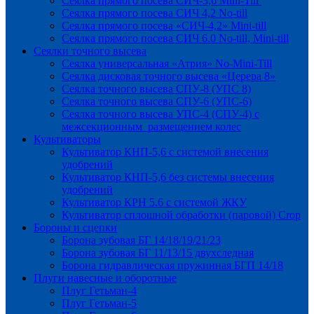
Сеялка прямого посева СИЧ-3,6 Mini-Till
Сеялка прямого посева СИЧ 4,2 No-till
Сеялка прямого посева «СИЧ-4,2» Mini-till
Сеялка прямого посева СИЧ 6.0 No-till, Mini-till
Сеялки точного высева
Сеялка универсальная «Атрия» No-Mini-Till
Сеялка дисковая точного высева «Церера 8»
Сеялка точного высева СПУ-8 (УПС 8)
Сеялка точного высева СПУ-6 (УПС-6)
Сеялка точного высева УПС-4 (СПУ-4) с
межсекционным размещением колес
Культиваторы
Культиватор КНП-5,6 с системой внесения
удобрений
Культиватор КНП-5,6 без системы внесения
удобрений
Культиватор КРН 5.6 с системой ЖКУ
Культиватор сплошной обработки (паровой) Crop
Бороны и сцепки
Борона зубовая БГ 14/18/19/21/23
Борона зубовая БГ 11/13/15 двухследная
Борона гидравлическая пружинная БГП 14/18
Плуги навесные и оборотные
Плуг Гетьман-4
Плуг Гетьман-5