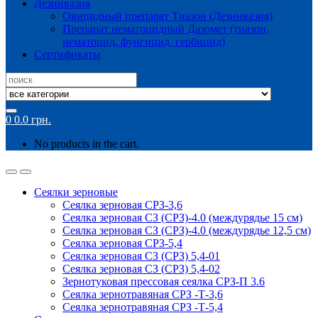
Дезинвазия
Овицидный препарат Тиазон (Дезинвазия)
Препарат нематоцидный Дазомет (тиазон,
нематоцид, фунгицид, гербицид)
Сертификаты
Search
for:
0
0.0
грн.
No products in the cart.
Сеялки зерновые
Сеялка зерновая СРЗ-3,6
Сеялка зерновая СЗ (СРЗ)-4.0 (междурядье 15 см)
Сеялка зерновая СЗ (СРЗ)-4.0 (междурядье 12,5 см)
Сеялка зерновая СРЗ-5,4
Сеялка зерновая СЗ (СРЗ) 5,4-01
Сеялка зерновая СЗ (СРЗ) 5,4-02
Зернотуковая прессовая сеялка СРЗ-П 3.6
Сеялка зернотравяная СРЗ -Т-3,6
Сеялка зернотравяная СРЗ -Т-5,4