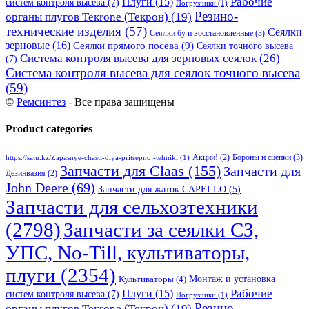
Рабочие
Плуги
(15)
систем контроля высева
(7)
Погрузчики
(1)
Резино-
органы плугов Текrоne (Текрон)
(19)
технические изделия
(57)
Сеялки
Сеялки бу и восстановленные
(3)
зерновые
(16)
Сеялки прямого посева
(9)
Сеялки точного высева
Система контроля высева для зерновых сеялок
(26)
(7)
Система контроля высева для сеялок точного высева
(59)
©
Ремсинтез
- Все права защищены
Product categories
Бороны и сцепки
(3)
Акции!
(2)
https://satu.kz/Zapasnye-chasti-dlya-pritsepnoj-tehniki
(1)
Запчасти для Claas
(155)
Запчасти для
Дезинвазия
(2)
John Deere
(69)
Запчасти для жаток CAPELLO
(5)
Запчасти для сельхозтехники
(2798)
Запчасти за сеялки СЗ,
УПС, No-Till, культиваторы,
плуги
(2354)
Монтаж и установка
Культиваторы
(4)
Рабочие
Плуги
(15)
систем контроля высева
(7)
Погрузчики
(1)
Резино-
органы плугов Текrоne (Текрон)
(19)