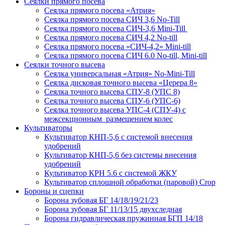
Сеялки прямого посева
Сеялка прямого посева «Атрия»
Сеялка прямого посева СИЧ 3,6 No-Till
Сеялка прямого посева СИЧ-3,6 Mini-Till
Сеялка прямого посева СИЧ 4,2 No-till
Сеялка прямого посева «СИЧ-4,2» Mini-till
Сеялка прямого посева СИЧ 6.0 No-till, Mini-till
Сеялки точного высева
Сеялка универсальная «Атрия» No-Mini-Till
Сеялка дисковая точного высева «Церера 8»
Сеялка точного высева СПУ-8 (УПС 8)
Сеялка точного высева СПУ-6 (УПС-6)
Сеялка точного высева УПС-4 (СПУ-4) с
межсекционным размещением колес
Культиваторы
Культиватор КНП-5,6 с системой внесения
удобрений
Культиватор КНП-5,6 без системы внесения
удобрений
Культиватор КРН 5.6 с системой ЖКУ
Культиватор сплошной обработки (паровой) Crop
Бороны и сцепки
Борона зубовая БГ 14/18/19/21/23
Борона зубовая БГ 11/13/15 двухследная
Борона гидравлическая пружинная БГП 14/18