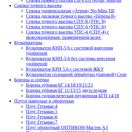
Сеялка прямого посева СИЧ 6.0 No-till, Mini-till
Сеялки точного высева
Сеялка универсальная «Атрия» No-Mini-Till
Сеялка дисковая точного высева «Церера 8»
Сеялка точного высева СПУ-8 (УПС 8)
Сеялка точного высева СПУ-6 (УПС-6)
Сеялка точного высева УПС-4 (СПУ-4) с
межсекционным размещением колес
Культиваторы
Культиватор КНП-5,6 с системой внесения
удобрений
Культиватор КНП-5,6 без системы внесения
удобрений
Культиватор КРН 5.6 с системой ЖКУ
Культиватор сплошной обработки (паровой) Crop
Бороны и сцепки
Борона зубовая БГ 14/18/19/21/23
Борона зубовая БГ 11/13/15 двухследная
Борона гидравлическая пружинная БГП 14/18
Плуги навесные и оборотные
Плуг Гетьман-4
Плуг Гетьман-5
Плуг Гетьман-6
Плуг Гетьман-7
Плуг оборотный ОПТИКОН Мастер А3