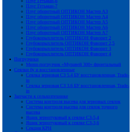
Плуг Гетьман-6
Плуг Гетьман-7
Плуг оборотный ОПТИКОН Мастер А3
Плуг оборотный ОПТИКОН Мастер А4
Плуг оборотный ОПТИКОН Мастер А5
Плуг оборотный ОПТИКОН Мастер А6
Плуг оборотный ОПТИКОН Мастер А7
Глубокорыхлитель ОПТИКОН Фаворит 2
Глубокорыхлитель ОПТИКОН Фаворит 2,5
Глубокорыхлитель ОПТИКОН Фаворит 3
Глубокорыхлитель ОПТИКОН Фаворит 4
Погрузчики
Мини-погрузчик «Муравей 300» фронтальный
Сеялки бу и восстановленные
Сеялка зерновая СЗ 5.4 БУ восстановленная, Trade-
in
Сеялка зерновая СЗ 3.6 БУ восстановленная, Trade-
in
Запчасти к сельхозтехнике
Система контроля высева для зерновых сеялок
Система контроля высева для сеялок точного
высева
Ящик зернотуковый к сеялке СЗ-5,4
Ящик зернотуковый к сеялке СЗ-3,6
Секция КРН