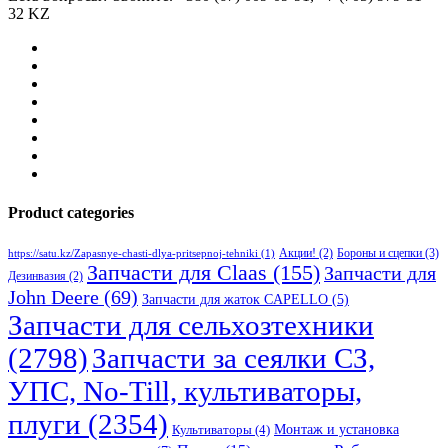
32 KZ
Product categories
Бороны и сцепки
(3)
Акции!
(2)
https://satu.kz/Zapasnye-chasti-dlya-pritsepnoj-tehniki
(1)
Запчасти для Claas
(155)
Запчасти для
Дезинвазия
(2)
John Deere
(69)
Запчасти для жаток CAPELLO
(5)
Запчасти для сельхозтехники
(2798)
Запчасти за сеялки СЗ,
УПС, No-Till, культиваторы,
плуги
(2354)
Монтаж и установка
Культиваторы
(4)