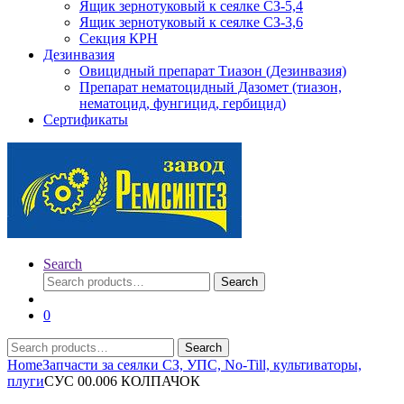
Ящик зернотуковый к сеялке СЗ-5,4
Ящик зернотуковый к сеялке СЗ-3,6
Секция КРН
Дезинвазия
Овицидный препарат Тиазон (Дезинвазия)
Препарат нематоцидный Дазомет (тиазон,
нематоцид, фунгицид, гербицид)
Сертификаты
Search
Search
Search
for:
0
Search
Search
for:
Home
Запчасти за сеялки СЗ, УПС, No-Till, культиваторы,
плуги
СУС 00.006 КОЛПАЧОК