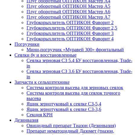
Плуг оборотный ОПТИКОН Мастер А4
Плуг оборотный ОПТИКОН Мастер А5
Плуг оборотный ОПТИКОН Мастер А6
Плуг оборотный ОПТИКОН Мастер А7
Глубокорыхлитель ОПТИКОН Фаворит 2
Глубокорыхлитель ОПТИКОН Фаворит 2,5
Глубокорыхлитель ОПТИКОН Фаворит 3
Глубокорыхлитель ОПТИКОН Фаворит 4
Погрузчики
Мини-погрузчик «Муравей 300» фронтальный
Сеялки бу и восстановленные
Сеялка зерновая СЗ 5.4 БУ восстановленная, Trade-
in
Сеялка зерновая СЗ 3.6 БУ восстановленная, Trade-
in
Запчасти к сельхозтехнике
Система контроля высева для зерновых сеялок
Система контроля высева для сеялок точного
высева
Ящик зернотуковый к сеялке СЗ-5,4
Ящик зернотуковый к сеялке СЗ-3,6
Секция КРН
Дезинвазия
Овицидный препарат Тиазон (Дезинвазия)
Препарат нематоцидный Дазомет (тиазон,