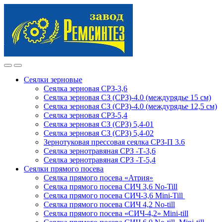
Skip
Skip
to
to
navigation
content
Сеялки зерновые
Сеялка зерновая СРЗ-3,6
Сеялка зерновая СЗ (СРЗ)-4.0 (междурядье 15 см)
Сеялка зерновая СЗ (СРЗ)-4.0 (междурядье 12,5 см)
Сеялка зерновая СРЗ-5,4
Сеялка зерновая СЗ (СРЗ) 5,4-01
Сеялка зерновая СЗ (СРЗ) 5,4-02
Зернотуковая прессовая сеялка СРЗ-П 3.6
Сеялка зернотравяная СРЗ -Т-3,6
Сеялка зернотравяная СРЗ -Т-5,4
Сеялки прямого посева
Сеялка прямого посева «Атрия»
Сеялка прямого посева СИЧ 3,6 No-Till
Сеялка прямого посева СИЧ-3,6 Mini-Till
Сеялка прямого посева СИЧ 4,2 No-till
Сеялка прямого посева «СИЧ-4,2» Mini-till