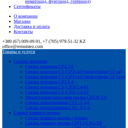
нематоцид, фунгицид, гербицид)
Сертификаты
О компании
Магазин
Доставка и оплата
Контакты
+380 (67) 009-09-91, +7 (705) 979-51-32 KZ
office@remsintez.com
Товары и услуги
Сеялки зерновые
Сеялка зерновая СРЗ-3,6
Сеялка зерновая СЗ (СРЗ)-4.0 (междурядье 15 см)
Сеялка зерновая СЗ (СРЗ)-4.0 (междурядье 12,5 см)
Сеялка зерновая СРЗ-5,4
Сеялка зерновая СЗ (СРЗ) 5,4-01
Сеялка зерновая СЗ (СРЗ) 5,4-02
Зернотуковая прессовая сеялка СРЗ-П 3.6
Сеялка зернотравяная СРЗ -Т-3,6
Сеялка зернотравяная СРЗ -Т-5,4
Сеялки прямого посева
Сеялка прямого посева «Атрия»
Сеялка прямого посева СИЧ 3,6 No-Till