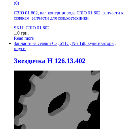
(0)
СЗЮ 01.602, вал контрпривода СЗЮ 01.602, запчасти к
сеялкам, запчасти для сельхозтехники
SKU: СЗЮ 01.602
1.0
грн.
Read more
Запчасти за сеялки СЗ, УПС, No-Till, культиваторы,
плуги
Звездочка Н 126.13.402