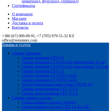
нематоцид, фунгицид, гербицид)
Сертификаты
О компании
Магазин
Доставка и оплата
Контакты
+380 (67) 009-09-91, +7 (705) 979-51-32 KZ
office@remsintez.com
Товары и услуги
Сеялки зерновые
Сеялка зерновая СРЗ-3,6
Сеялка зерновая СЗ (СРЗ)-4.0 (междурядье 15 см)
Сеялка зерновая СЗ (СРЗ)-4.0 (междурядье 12,5 см)
Сеялка зерновая СРЗ-5,4
Сеялка зерновая СЗ (СРЗ) 5,4-01
Сеялка зерновая СЗ (СРЗ) 5,4-02
Зернотуковая прессовая сеялка СРЗ-П 3.6
Сеялка зернотравяная СРЗ -Т-3,6
Сеялка зернотравяная СРЗ -Т-5,4
Сеялки прямого посева
Сеялка прямого посева «Атрия»
Сеялка прямого посева СИЧ 3,6 No-Till