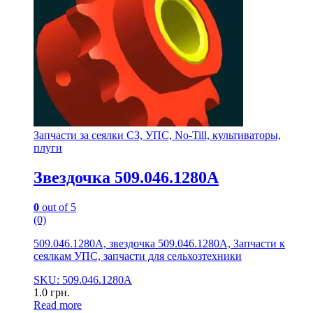
Запчасти за сеялки СЗ, УПС, No-Till, культиваторы,
плуги
Звездочка 509.046.1280А
0
out of 5
(0)
509.046.1280А, звездочка 509.046.1280А, Запчасти к
сеялкам УПС, запчасти для сельхозтехники
SKU: 509.046.1280А
1.0
грн.
Read more