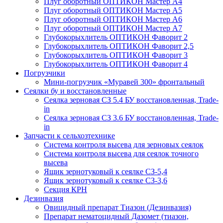
Плуг оборотный ОПТИКОН Мастер А4
Плуг оборотный ОПТИКОН Мастер А5
Плуг оборотный ОПТИКОН Мастер А6
Плуг оборотный ОПТИКОН Мастер А7
Глубокорыхлитель ОПТИКОН Фаворит 2
Глубокорыхлитель ОПТИКОН Фаворит 2,5
Глубокорыхлитель ОПТИКОН Фаворит 3
Глубокорыхлитель ОПТИКОН Фаворит 4
Погрузчики
Мини-погрузчик «Муравей 300» фронтальный
Сеялки бу и восстановленные
Сеялка зерновая СЗ 5.4 БУ восстановленная, Trade-
in
Сеялка зерновая СЗ 3.6 БУ восстановленная, Trade-
in
Запчасти к сельхозтехнике
Система контроля высева для зерновых сеялок
Система контроля высева для сеялок точного
высева
Ящик зернотуковый к сеялке СЗ-5,4
Ящик зернотуковый к сеялке СЗ-3,6
Секция КРН
Дезинвазия
Овицидный препарат Тиазон (Дезинвазия)
Препарат нематоцидный Дазомет (тиазон,