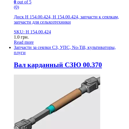
0
out of 5
(0)
Диск Н 154.00.424, Н 154.00.424, запчасти к сеялкам,
запчасти для сельхозтехники
SKU: Н 154.00.424
1.0
грн.
Read more
Запчасти за сеялки СЗ, УПС, No-Till, культиваторы,
плуги
Вал карданный СЗЮ 00.370