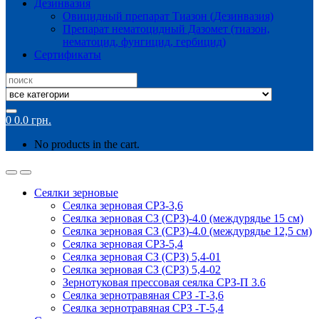
Дезинвазия
Овицидный препарат Тиазон (Дезинвазия)
Препарат нематоцидный Дазомет (тиазон,
нематоцид, фунгицид, гербицид)
Сертификаты
Search
for:
0
0.0
грн.
No products in the cart.
Сеялки зерновые
Сеялка зерновая СРЗ-3,6
Сеялка зерновая СЗ (СРЗ)-4.0 (междурядье 15 см)
Сеялка зерновая СЗ (СРЗ)-4.0 (междурядье 12,5 см)
Сеялка зерновая СРЗ-5,4
Сеялка зерновая СЗ (СРЗ) 5,4-01
Сеялка зерновая СЗ (СРЗ) 5,4-02
Зернотуковая прессовая сеялка СРЗ-П 3.6
Сеялка зернотравяная СРЗ -Т-3,6
Сеялка зернотравяная СРЗ -Т-5,4