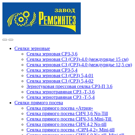
Skip
Skip
to
to
navigation
content
Сеялки зерновые
Сеялка зерновая СРЗ-3,6
Сеялка зерновая СЗ (СРЗ)-4.0 (междурядье 15 см)
Сеялка зерновая СЗ (СРЗ)-4.0 (междурядье 12,5 см)
Сеялка зерновая СРЗ-5,4
Сеялка зерновая СЗ (СРЗ) 5,4-01
Сеялка зерновая СЗ (СРЗ) 5,4-02
Зернотуковая прессовая сеялка СРЗ-П 3.6
Сеялка зернотравяная СРЗ -Т-3,6
Сеялка зернотравяная СРЗ -Т-5,4
Сеялки прямого посева
Сеялка прямого посева «Атрия»
Сеялка прямого посева СИЧ 3,6 No-Till
Сеялка прямого посева СИЧ-3,6 Mini-Till
Сеялка прямого посева СИЧ 4,2 No-till
Сеялка прямого посева «СИЧ-4,2» Mini-till