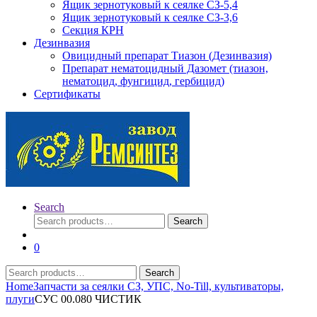
Ящик зернотуковый к сеялке СЗ-5,4
Ящик зернотуковый к сеялке СЗ-3,6
Секция КРН
Дезинвазия
Овицидный препарат Тиазон (Дезинвазия)
Препарат нематоцидный Дазомет (тиазон,
нематоцид, фунгицид, гербицид)
Сертификаты
Search
Search
Search
for:
0
Search
Search
for:
Home
Запчасти за сеялки СЗ, УПС, No-Till, культиваторы,
плуги
СУС 00.080 ЧИСТИК