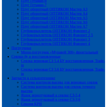
Плуг Гетьман-6
Плуг Гетьман-7
Плуг оборотный ОПТИКОН Мастер А3
Плуг оборотный ОПТИКОН Мастер А4
Плуг оборотный ОПТИКОН Мастер А5
Плуг оборотный ОПТИКОН Мастер А6
Плуг оборотный ОПТИКОН Мастер А7
Глубокорыхлитель ОПТИКОН Фаворит 2
Глубокорыхлитель ОПТИКОН Фаворит 2,5
Глубокорыхлитель ОПТИКОН Фаворит 3
Глубокорыхлитель ОПТИКОН Фаворит 4
Погрузчики
Мини-погрузчик «Муравей 300» фронтальный
Сеялки бу и восстановленные
Сеялка зерновая СЗ 5.4 БУ восстановленная, Trade-
in
Сеялка зерновая СЗ 3.6 БУ восстановленная, Trade-
in
Запчасти к сельхозтехнике
Система контроля высева для зерновых сеялок
Система контроля высева для сеялок точного
высева
Ящик зернотуковый к сеялке СЗ-5,4
Ящик зернотуковый к сеялке СЗ-3,6
Секция КРН