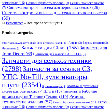
зерновые
(16)
Сеялки прямого посева
(9)
Сеялки точного высева
Система контроля высева для зерновых сеялок
(26)
(7)
Система контроля высева для сеялок точного высева
(59)
©
Ремсинтез
- Все права защищены
Product categories
Бороны и сцепки
(3)
Акции!
(2)
https://satu.kz/Zapasnye-chasti-dlya-pritsepnoj-tehniki
(1)
Запчасти для Claas
(155)
Запчасти для
Дезинвазия
(2)
John Deere
(69)
Запчасти для жаток CAPELLO
(5)
Запчасти для сельхозтехники
(2798)
Запчасти за сеялки СЗ,
УПС, No-Till, культиваторы,
плуги
(2354)
Монтаж и установка
Культиваторы
(4)
Рабочие
Плуги
(15)
систем контроля высева
(7)
Погрузчики
(1)
Резино-
органы плугов Текrоne (Текрон)
(19)
технические изделия
(57)
Сеялки
Сеялки бу и восстановленные
(3)
зерновые
(16)
Сеялки прямого посева
(9)
Сеялки точного высева