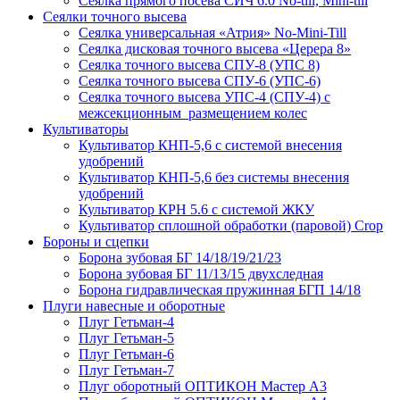
Сеялка прямого посева СИЧ 6.0 No-till, Mini-till
Сеялки точного высева
Сеялка универсальная «Атрия» No-Mini-Till
Сеялка дисковая точного высева «Церера 8»
Сеялка точного высева СПУ-8 (УПС 8)
Сеялка точного высева СПУ-6 (УПС-6)
Сеялка точного высева УПС-4 (СПУ-4) с
межсекционным размещением колес
Культиваторы
Культиватор КНП-5,6 с системой внесения
удобрений
Культиватор КНП-5,6 без системы внесения
удобрений
Культиватор КРН 5.6 с системой ЖКУ
Культиватор сплошной обработки (паровой) Crop
Бороны и сцепки
Борона зубовая БГ 14/18/19/21/23
Борона зубовая БГ 11/13/15 двухследная
Борона гидравлическая пружинная БГП 14/18
Плуги навесные и оборотные
Плуг Гетьман-4
Плуг Гетьман-5
Плуг Гетьман-6
Плуг Гетьман-7
Плуг оборотный ОПТИКОН Мастер А3