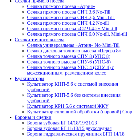
Сеялки прямого посева
Сеялка прямого посева «Атрия»
Сеялка прямого посева СИЧ 3,6 No-Till
Сеялка прямого посева СИЧ-3,6 Mini-Till
Сеялка прямого посева СИЧ 4,2 No-till
Сеялка прямого посева «СИЧ-4,2» Mini-till
Сеялка прямого посева СИЧ 6.0 No-till, Mini-till
Сеялки точного высева
Сеялка универсальная «Атрия» No-Mini-Till
Сеялка дисковая точного высева «Церера 8»
Сеялка точного высева СПУ-8 (УПС 8)
Сеялка точного высева СПУ-6 (УПС-6)
Сеялка точного высева УПС-4 (СПУ-4) с
межсекционным размещением колес
Культиваторы
Культиватор КНП-5,6 с системой внесения
удобрений
Культиватор КНП-5,6 без системы внесения
удобрений
Культиватор КРН 5.6 с системой ЖКУ
Культиватор сплошной обработки (паровой) Crop
Бороны и сцепки
Борона зубовая БГ 14/18/19/21/23
Борона зубовая БГ 11/13/15 двухследная
Борона гидравлическая пружинная БГП 14/18