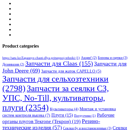
Product categories
Бороны и сцепки
(3)
Акции!
(2)
https://satu.kz/Zapasnye-chasti-dlya-pritsepnoj-tehniki
(1)
Запчасти для Claas
(155)
Запчасти для
Дезинвазия
(2)
John Deere
(69)
Запчасти для жаток CAPELLO
(5)
Запчасти для сельхозтехники
(2798)
Запчасти за сеялки СЗ,
УПС, No-Till, культиваторы,
плуги
(2354)
Монтаж и установка
Культиваторы
(4)
Рабочие
Плуги
(15)
систем контроля высева
(7)
Погрузчики
(1)
Резино-
органы плугов Текrоne (Текрон)
(19)
технические изделия
(57)
Сеялки
Сеялки бу и восстановленные
(3)