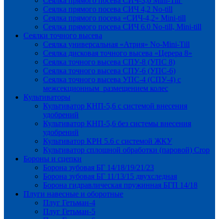
Сеялка прямого посева СИЧ-3,6 Mini-Till
Сеялка прямого посева СИЧ 4,2 No-till
Сеялка прямого посева «СИЧ-4,2» Mini-till
Сеялка прямого посева СИЧ 6.0 No-till, Mini-till
Сеялки точного высева
Сеялка универсальная «Атрия» No-Mini-Till
Сеялка дисковая точного высева «Церера 8»
Сеялка точного высева СПУ-8 (УПС 8)
Сеялка точного высева СПУ-6 (УПС-6)
Сеялка точного высева УПС-4 (СПУ-4) с
межсекционным размещением колес
Культиваторы
Культиватор КНП-5,6 с системой внесения
удобрений
Культиватор КНП-5,6 без системы внесения
удобрений
Культиватор КРН 5.6 с системой ЖКУ
Культиватор сплошной обработки (паровой) Crop
Бороны и сцепки
Борона зубовая БГ 14/18/19/21/23
Борона зубовая БГ 11/13/15 двухследная
Борона гидравлическая пружинная БГП 14/18
Плуги навесные и оборотные
Плуг Гетьман-4
Плуг Гетьман-5