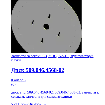
Запчасти за сеялки СЗ, УПС, No-Till, культиваторы,
плуги
Диск 509.046.4568-02
0
out of 5
(0)
диск упс, 509.046.4568-02, 509.046.4568-03, запчасти к
сеялкам, запчасти для сельхозтехники
SKU: 509.046.4568-02