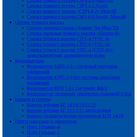
Сеялка прямого посева СИЧ-3,6 Mini-Till
Сеялка прямого посева СИЧ 4,2 No-till
Сеялка прямого посева «СИЧ-4,2» Mini-till
Сеялка прямого посева СИЧ 6.0 No-till, Mini-till
Сеялки точного высева
Сеялка универсальная «Атрия» No-Mini-Till
Сеялка дисковая точного высева «Церера 8»
Сеялка точного высева СПУ-8 (УПС 8)
Сеялка точного высева СПУ-6 (УПС-6)
Сеялка точного высева УПС-4 (СПУ-4) с
межсекционным размещением колес
Культиваторы
Культиватор КНП-5,6 с системой внесения
удобрений
Культиватор КНП-5,6 без системы внесения
удобрений
Культиватор КРН 5.6 с системой ЖКУ
Культиватор сплошной обработки (паровой) Crop
Бороны и сцепки
Борона зубовая БГ 14/18/19/21/23
Борона зубовая БГ 11/13/15 двухследная
Борона гидравлическая пружинная БГП 14/18
Плуги навесные и оборотные
Плуг Гетьман-4
Плуг Гетьман-5