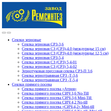
Skip
Skip
to
to
navigation
content
Сеялки зерновые
Сеялка зерновая СРЗ-3,6
Сеялка зерновая СЗ (СРЗ)-4.0 (междурядье 15 см)
Сеялка зерновая СЗ (СРЗ)-4.0 (междурядье 12,5 см)
Сеялка зерновая СРЗ-5,4
Сеялка зерновая СЗ (СРЗ) 5,4-01
Сеялка зерновая СЗ (СРЗ) 5,4-02
Зернотуковая прессовая сеялка СРЗ-П 3.6
Сеялка зернотравяная СРЗ -Т-3,6
Сеялка зернотравяная СРЗ -Т-5,4
Сеялки прямого посева
Сеялка прямого посева «Атрия»
Сеялка прямого посева СИЧ 3,6 No-Till
Сеялка прямого посева СИЧ-3,6 Mini-Till
Сеялка прямого посева СИЧ 4,2 No-till
Сеялка прямого посева «СИЧ-4,2» Mini-till