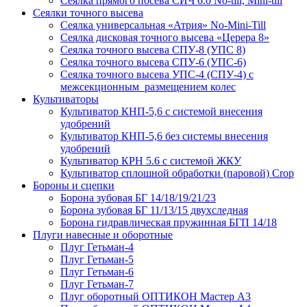
Сеялка прямого посева СИЧ 6.0 No-till, Mini-till
Сеялки точного высева
Сеялка универсальная «Атрия» No-Mini-Till
Сеялка дисковая точного высева «Церера 8»
Сеялка точного высева СПУ-8 (УПС 8)
Сеялка точного высева СПУ-6 (УПС-6)
Сеялка точного высева УПС-4 (СПУ-4) с
межсекционным размещением колес
Культиваторы
Культиватор КНП-5,6 с системой внесения
удобрений
Культиватор КНП-5,6 без системы внесения
удобрений
Культиватор КРН 5.6 с системой ЖКУ
Культиватор сплошной обработки (паровой) Crop
Бороны и сцепки
Борона зубовая БГ 14/18/19/21/23
Борона зубовая БГ 11/13/15 двухследная
Борона гидравлическая пружинная БГП 14/18
Плуги навесные и оборотные
Плуг Гетьман-4
Плуг Гетьман-5
Плуг Гетьман-6
Плуг Гетьман-7
Плуг оборотный ОПТИКОН Мастер А3