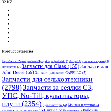
32 KZ
Product categories
Бороны и сцепки
(3)
Акции!
(2)
https://satu.kz/Zapasnye-chasti-dlya-pritsepnoj-tehniki
(1)
Запчасти для Claas
(155)
Запчасти для
Дезинвазия
(2)
John Deere
(69)
Запчасти для жаток CAPELLO
(5)
Запчасти для сельхозтехники
(2798)
Запчасти за сеялки СЗ,
УПС, No-Till, культиваторы,
плуги
(2354)
Монтаж и установка
Культиваторы
(4)
Рабочие
Плуги
(15)
систем контроля высева
(7)
Погрузчики
(1)