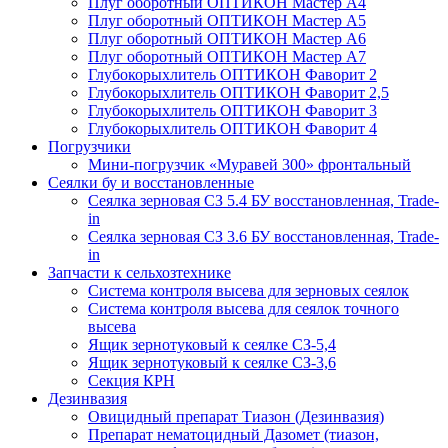
Плуг оборотный ОПТИКОН Мастер А4
Плуг оборотный ОПТИКОН Мастер А5
Плуг оборотный ОПТИКОН Мастер А6
Плуг оборотный ОПТИКОН Мастер А7
Глубокорыхлитель ОПТИКОН Фаворит 2
Глубокорыхлитель ОПТИКОН Фаворит 2,5
Глубокорыхлитель ОПТИКОН Фаворит 3
Глубокорыхлитель ОПТИКОН Фаворит 4
Погрузчики
Мини-погрузчик «Муравей 300» фронтальный
Сеялки бу и восстановленные
Сеялка зерновая СЗ 5.4 БУ восстановленная, Trade-
in
Сеялка зерновая СЗ 3.6 БУ восстановленная, Trade-
in
Запчасти к сельхозтехнике
Система контроля высева для зерновых сеялок
Система контроля высева для сеялок точного
высева
Ящик зернотуковый к сеялке СЗ-5,4
Ящик зернотуковый к сеялке СЗ-3,6
Секция КРН
Дезинвазия
Овицидный препарат Тиазон (Дезинвазия)
Препарат нематоцидный Дазомет (тиазон,