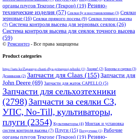
Резино-
органы плугов Текrоne (Текрон)
(19)
технические изделия
(57)
Сеялки
Сеялки бу и восстановленные
(3)
зерновые
(16)
Сеялки прямого посева
(9)
Сеялки точного высева
Система контроля высева для зерновых сеялок
(26)
(7)
Система контроля высева для сеялок точного высева
(59)
©
Ремсинтез
- Все права защищены
Product categories
Бороны и сцепки
(3)
Акции!
(2)
https://satu.kz/Zapasnye-chasti-dlya-pritsepnoj-tehniki
(1)
Запчасти для Claas
(155)
Запчасти для
Дезинвазия
(2)
John Deere
(69)
Запчасти для жаток CAPELLO
(5)
Запчасти для сельхозтехники
(2798)
Запчасти за сеялки СЗ,
УПС, No-Till, культиваторы,
плуги
(2354)
Монтаж и установка
Культиваторы
(4)
Рабочие
Плуги
(15)
систем контроля высева
(7)
Погрузчики
(1)
Резино-
органы плугов Текrоne (Текрон)
(19)