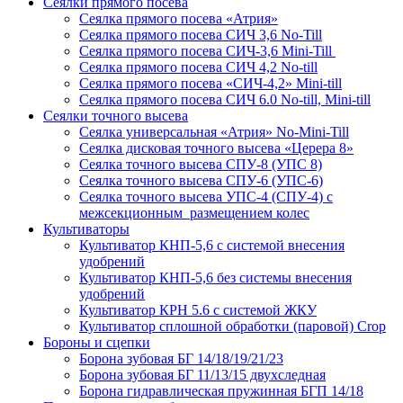
Сеялки прямого посева
Сеялка прямого посева «Атрия»
Сеялка прямого посева СИЧ 3,6 No-Till
Сеялка прямого посева СИЧ-3,6 Mini-Till
Сеялка прямого посева СИЧ 4,2 No-till
Сеялка прямого посева «СИЧ-4,2» Mini-till
Сеялка прямого посева СИЧ 6.0 No-till, Mini-till
Сеялки точного высева
Сеялка универсальная «Атрия» No-Mini-Till
Сеялка дисковая точного высева «Церера 8»
Сеялка точного высева СПУ-8 (УПС 8)
Сеялка точного высева СПУ-6 (УПС-6)
Сеялка точного высева УПС-4 (СПУ-4) с
межсекционным размещением колес
Культиваторы
Культиватор КНП-5,6 с системой внесения
удобрений
Культиватор КНП-5,6 без системы внесения
удобрений
Культиватор КРН 5.6 с системой ЖКУ
Культиватор сплошной обработки (паровой) Crop
Бороны и сцепки
Борона зубовая БГ 14/18/19/21/23
Борона зубовая БГ 11/13/15 двухследная
Борона гидравлическая пружинная БГП 14/18