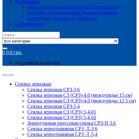
Дезинвазия
Овицидный препарат Тиазон (Дезинвазия)
Препарат нематоцидный Дазомет (тиазон,
нематоцид, фунгицид, гербицид)
Сертификаты
Search
for:
0
0.0
грн.
No products in the cart.
Сеялки зерновые
Сеялка зерновая СРЗ-3,6
Сеялка зерновая СЗ (СРЗ)-4.0 (междурядье 15 см)
Сеялка зерновая СЗ (СРЗ)-4.0 (междурядье 12,5 см)
Сеялка зерновая СРЗ-5,4
Сеялка зерновая СЗ (СРЗ) 5,4-01
Сеялка зерновая СЗ (СРЗ) 5,4-02
Зернотуковая прессовая сеялка СРЗ-П 3.6
Сеялка зернотравяная СРЗ -Т-3,6
Сеялка зернотравяная СРЗ -Т-5,4