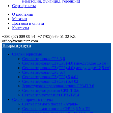
нематоцид, фунгицид, гербицид)
Сертификаты
О компании
Магазин
Доставка и оплата
Контакты
+380 (67) 009-09-91, +7 (705) 979-51-32 KZ
office@remsintez.com
Товары и услуги
Сеялки зерновые
Сеялка зерновая СРЗ-3,6
Сеялка зерновая СЗ (СРЗ)-4.0 (междурядье 15 см)
Сеялка зерновая СЗ (СРЗ)-4.0 (междурядье 12,5 см)
Сеялка зерновая СРЗ-5,4
Сеялка зерновая СЗ (СРЗ) 5,4-01
Сеялка зерновая СЗ (СРЗ) 5,4-02
Зернотуковая прессовая сеялка СРЗ-П 3.6
Сеялка зернотравяная СРЗ -Т-3,6
Сеялка зернотравяная СРЗ -Т-5,4
Сеялки прямого посева
Сеялка прямого посева «Атрия»
Сеялка прямого посева СИЧ 3,6 No-Till