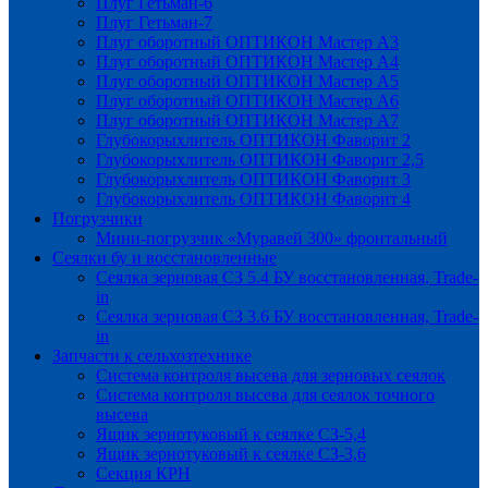
Плуг Гетьман-6
Плуг Гетьман-7
Плуг оборотный ОПТИКОН Мастер А3
Плуг оборотный ОПТИКОН Мастер А4
Плуг оборотный ОПТИКОН Мастер А5
Плуг оборотный ОПТИКОН Мастер А6
Плуг оборотный ОПТИКОН Мастер А7
Глубокорыхлитель ОПТИКОН Фаворит 2
Глубокорыхлитель ОПТИКОН Фаворит 2,5
Глубокорыхлитель ОПТИКОН Фаворит 3
Глубокорыхлитель ОПТИКОН Фаворит 4
Погрузчики
Мини-погрузчик «Муравей 300» фронтальный
Сеялки бу и восстановленные
Сеялка зерновая СЗ 5.4 БУ восстановленная, Trade-
in
Сеялка зерновая СЗ 3.6 БУ восстановленная, Trade-
in
Запчасти к сельхозтехнике
Система контроля высева для зерновых сеялок
Система контроля высева для сеялок точного
высева
Ящик зернотуковый к сеялке СЗ-5,4
Ящик зернотуковый к сеялке СЗ-3,6
Секция КРН