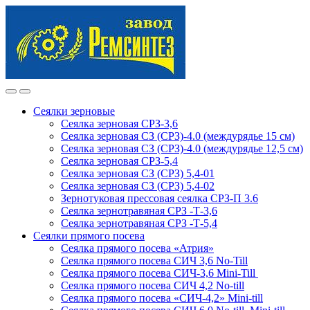
Skip
Skip
to
to
navigation
content
Сеялки зерновые
Сеялка зерновая СРЗ-3,6
Сеялка зерновая СЗ (СРЗ)-4.0 (междурядье 15 см)
Сеялка зерновая СЗ (СРЗ)-4.0 (междурядье 12,5 см)
Сеялка зерновая СРЗ-5,4
Сеялка зерновая СЗ (СРЗ) 5,4-01
Сеялка зерновая СЗ (СРЗ) 5,4-02
Зернотуковая прессовая сеялка СРЗ-П 3.6
Сеялка зернотравяная СРЗ -Т-3,6
Сеялка зернотравяная СРЗ -Т-5,4
Сеялки прямого посева
Сеялка прямого посева «Атрия»
Сеялка прямого посева СИЧ 3,6 No-Till
Сеялка прямого посева СИЧ-3,6 Mini-Till
Сеялка прямого посева СИЧ 4,2 No-till
Сеялка прямого посева «СИЧ-4,2» Mini-till