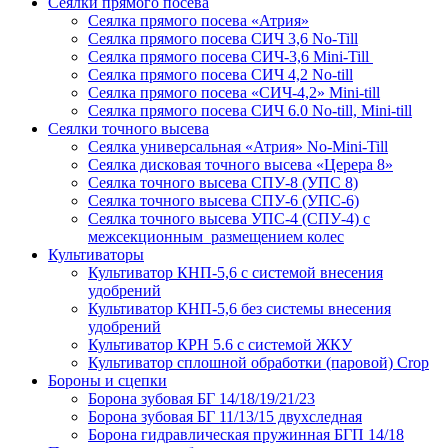
Сеялки прямого посева
Сеялка прямого посева «Атрия»
Сеялка прямого посева СИЧ 3,6 No-Till
Сеялка прямого посева СИЧ-3,6 Mini-Till
Сеялка прямого посева СИЧ 4,2 No-till
Сеялка прямого посева «СИЧ-4,2» Mini-till
Сеялка прямого посева СИЧ 6.0 No-till, Mini-till
Сеялки точного высева
Сеялка универсальная «Атрия» No-Mini-Till
Сеялка дисковая точного высева «Церера 8»
Сеялка точного высева СПУ-8 (УПС 8)
Сеялка точного высева СПУ-6 (УПС-6)
Сеялка точного высева УПС-4 (СПУ-4) с
межсекционным размещением колес
Культиваторы
Культиватор КНП-5,6 с системой внесения
удобрений
Культиватор КНП-5,6 без системы внесения
удобрений
Культиватор КРН 5.6 с системой ЖКУ
Культиватор сплошной обработки (паровой) Crop
Бороны и сцепки
Борона зубовая БГ 14/18/19/21/23
Борона зубовая БГ 11/13/15 двухследная
Борона гидравлическая пружинная БГП 14/18