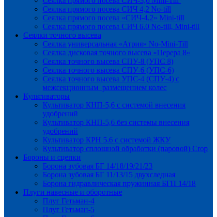
Сеялка прямого посева СИЧ-3,6 Mini-Till
Сеялка прямого посева СИЧ 4,2 No-till
Сеялка прямого посева «СИЧ-4,2» Mini-till
Сеялка прямого посева СИЧ 6.0 No-till, Mini-till
Сеялки точного высева
Сеялка универсальная «Атрия» No-Mini-Till
Сеялка дисковая точного высева «Церера 8»
Сеялка точного высева СПУ-8 (УПС 8)
Сеялка точного высева СПУ-6 (УПС-6)
Сеялка точного высева УПС-4 (СПУ-4) с
межсекционным размещением колес
Культиваторы
Культиватор КНП-5,6 с системой внесения
удобрений
Культиватор КНП-5,6 без системы внесения
удобрений
Культиватор КРН 5.6 с системой ЖКУ
Культиватор сплошной обработки (паровой) Crop
Бороны и сцепки
Борона зубовая БГ 14/18/19/21/23
Борона зубовая БГ 11/13/15 двухследная
Борона гидравлическая пружинная БГП 14/18
Плуги навесные и оборотные
Плуг Гетьман-4
Плуг Гетьман-5