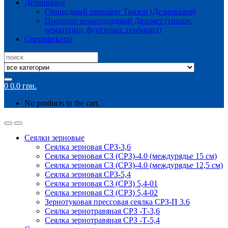
Дезинвазия
Овицидный препарат Тиазон (Дезинвазия)
Препарат нематоцидный Дазомет (тиазон,
нематоцид, фунгицид, гербицид)
Сертификаты
Search
for:
0
0.0
грн.
No products in the cart.
Сеялки зерновые
Сеялка зерновая СРЗ-3,6
Сеялка зерновая СЗ (СРЗ)-4.0 (междурядье 15 см)
Сеялка зерновая СЗ (СРЗ)-4.0 (междурядье 12,5 см)
Сеялка зерновая СРЗ-5,4
Сеялка зерновая СЗ (СРЗ) 5,4-01
Сеялка зерновая СЗ (СРЗ) 5,4-02
Зернотуковая прессовая сеялка СРЗ-П 3.6
Сеялка зернотравяная СРЗ -Т-3,6
Сеялка зернотравяная СРЗ -Т-5,4