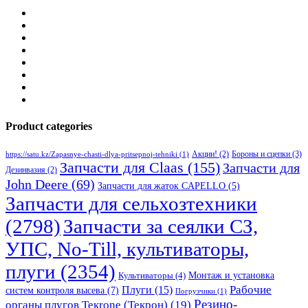
Product categories
Бороны и сцепки
(3)
Акции!
(2)
https://satu.kz/Zapasnye-chasti-dlya-pritsepnoj-tehniki
(1)
Запчасти для Claas
(155)
Запчасти для
Дезинвазия
(2)
John Deere
(69)
Запчасти для жаток CAPELLO
(5)
Запчасти для сельхозтехники
(2798)
Запчасти за сеялки СЗ,
УПС, No-Till, культиваторы,
плуги
(2354)
Монтаж и установка
Культиваторы
(4)
Рабочие
Плуги
(15)
систем контроля высева
(7)
Погрузчики
(1)
Резино-
органы плугов Текrоne (Текрон)
(19)