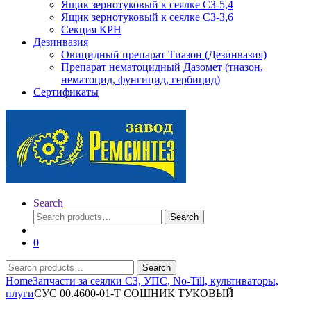
Ящик зернотуковый к сеялке СЗ-5,4
Ящик зернотуковый к сеялке СЗ-3,6
Секция КРН
Дезинвазия
Овицидный препарат Тиазон (Дезинвазия)
Препарат нематоцидный Дазомет (тиазон,
нематоцид, фунгицид, гербицид)
Сертификаты
Search
Search
Search
for:
0
Search
Search
for:
Home
Запчасти за сеялки СЗ, УПС, No-Till, культиваторы,
плуги
СУС 00.4600-01-Т СОШНИК ТУКОВЫЙ