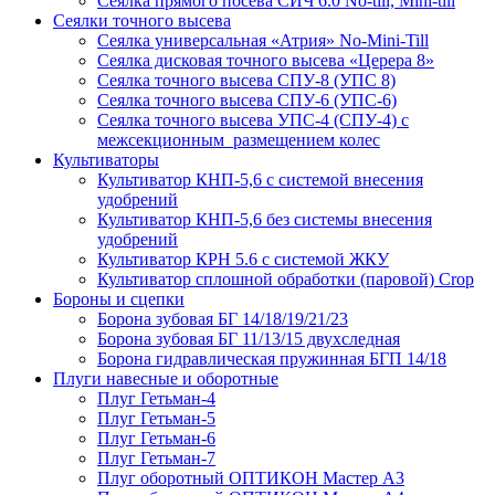
Сеялка прямого посева СИЧ 6.0 No-till, Mini-till
Сеялки точного высева
Сеялка универсальная «Атрия» No-Mini-Till
Сеялка дисковая точного высева «Церера 8»
Сеялка точного высева СПУ-8 (УПС 8)
Сеялка точного высева СПУ-6 (УПС-6)
Сеялка точного высева УПС-4 (СПУ-4) с
межсекционным размещением колес
Культиваторы
Культиватор КНП-5,6 с системой внесения
удобрений
Культиватор КНП-5,6 без системы внесения
удобрений
Культиватор КРН 5.6 с системой ЖКУ
Культиватор сплошной обработки (паровой) Crop
Бороны и сцепки
Борона зубовая БГ 14/18/19/21/23
Борона зубовая БГ 11/13/15 двухследная
Борона гидравлическая пружинная БГП 14/18
Плуги навесные и оборотные
Плуг Гетьман-4
Плуг Гетьман-5
Плуг Гетьман-6
Плуг Гетьман-7
Плуг оборотный ОПТИКОН Мастер А3