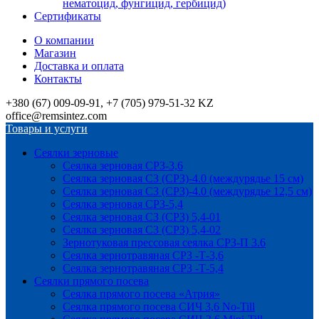
нематоцид, фунгицид, гербицид)
Сертификаты
О компании
Магазин
Доставка и оплата
Контакты
+380 (67) 009-09-91, +7 (705) 979-51-32 KZ
office@remsintez.com
Товары и услуги
Сеялки зерновые
Сеялка зерновая СРЗ-3,6
Сеялка зерновая СЗ (СРЗ)-4.0 (междурядье 15 см)
Сеялка зерновая СЗ (СРЗ)-4.0 (междурядье 12,5 см)
Сеялка зерновая СРЗ-5,4
Сеялка зерновая СЗ (СРЗ) 5,4-01
Сеялка зерновая СЗ (СРЗ) 5,4-02
Зернотуковая прессовая сеялка СРЗ-П 3.6
Сеялка зернотравяная СРЗ -Т-3,6
Сеялка зернотравяная СРЗ -Т-5,4
Сеялки прямого посева
Сеялка прямого посева «Атрия»
Сеялка прямого посева СИЧ 3,6 No-Till