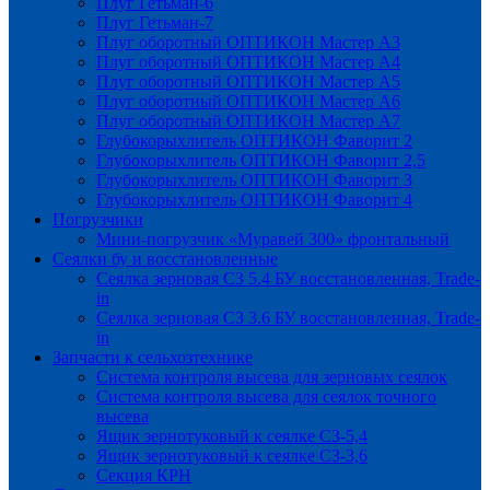
Плуг Гетьман-6
Плуг Гетьман-7
Плуг оборотный ОПТИКОН Мастер А3
Плуг оборотный ОПТИКОН Мастер А4
Плуг оборотный ОПТИКОН Мастер А5
Плуг оборотный ОПТИКОН Мастер А6
Плуг оборотный ОПТИКОН Мастер А7
Глубокорыхлитель ОПТИКОН Фаворит 2
Глубокорыхлитель ОПТИКОН Фаворит 2,5
Глубокорыхлитель ОПТИКОН Фаворит 3
Глубокорыхлитель ОПТИКОН Фаворит 4
Погрузчики
Мини-погрузчик «Муравей 300» фронтальный
Сеялки бу и восстановленные
Сеялка зерновая СЗ 5.4 БУ восстановленная, Trade-
in
Сеялка зерновая СЗ 3.6 БУ восстановленная, Trade-
in
Запчасти к сельхозтехнике
Система контроля высева для зерновых сеялок
Система контроля высева для сеялок точного
высева
Ящик зернотуковый к сеялке СЗ-5,4
Ящик зернотуковый к сеялке СЗ-3,6
Секция КРН