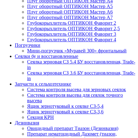
Плуг оборотный ОПТИКОН Мастер А4
Плуг оборотный ОПТИКОН Мастер А5
Плуг оборотный ОПТИКОН Мастер А6
Плуг оборотный ОПТИКОН Мастер А7
Глубокорыхлитель ОПТИКОН Фаворит 2
Глубокорыхлитель ОПТИКОН Фаворит 2,5
Глубокорыхлитель ОПТИКОН Фаворит 3
Глубокорыхлитель ОПТИКОН Фаворит 4
Погрузчики
Мини-погрузчик «Муравей 300» фронтальный
Сеялки бу и восстановленные
Сеялка зерновая СЗ 5.4 БУ восстановленная, Trade-
in
Сеялка зерновая СЗ 3.6 БУ восстановленная, Trade-
in
Запчасти к сельхозтехнике
Система контроля высева для зерновых сеялок
Система контроля высева для сеялок точного
высева
Ящик зернотуковый к сеялке СЗ-5,4
Ящик зернотуковый к сеялке СЗ-3,6
Секция КРН
Дезинвазия
Овицидный препарат Тиазон (Дезинвазия)
Препарат нематоцидный Дазомет (тиазон,