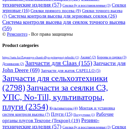
технические изделия
(57)
Сеялки
Сеялки бу и восстановленные
(3)
зерновые
(16)
Сеялки прямого посева
(9)
Сеялки точного высева
Система контроля высева для зерновых сеялок
(26)
(7)
Система контроля высева для сеялок точного высева
(59)
©
Ремсинтез
- Все права защищены
Product categories
Бороны и сцепки
(3)
Акции!
(2)
https://satu.kz/Zapasnye-chasti-dlya-pritsepnoj-tehniki
(1)
Запчасти для Claas
(155)
Запчасти для
Дезинвазия
(2)
John Deere
(69)
Запчасти для жаток CAPELLO
(5)
Запчасти для сельхозтехники
(2798)
Запчасти за сеялки СЗ,
УПС, No-Till, культиваторы,
плуги
(2354)
Монтаж и установка
Культиваторы
(4)
Рабочие
Плуги
(15)
систем контроля высева
(7)
Погрузчики
(1)
Резино-
органы плугов Текrоne (Текрон)
(19)
технические изделия
(57)
Сеялки
Сеялки бу и восстановленные
(3)