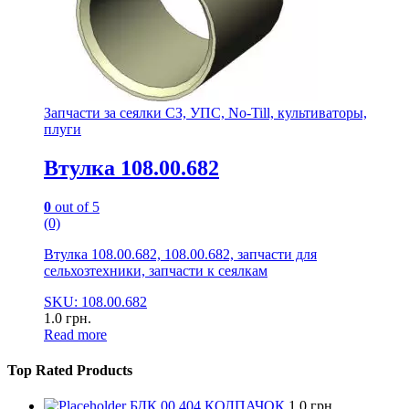
Запчасти за сеялки СЗ, УПС, No-Till, культиваторы,
плуги
Втулка 108.00.682
0
out of 5
(0)
Втулка 108.00.682, 108.00.682, запчасти для
сельхозтехники, запчасти к сеялкам
SKU: 108.00.682
1.0
грн.
Read more
Top Rated Products
БДК 00.404 КОЛПАЧОК
1.0
грн.