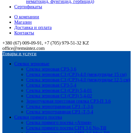
нематоцид, фунгицид, гербицид)
Сертификаты
О компании
Магазин
Доставка и оплата
Контакты
+380 (67) 009-09-91, +7 (705) 979-51-32 KZ
office@remsintez.com
Товары и услуги
Сеялки зерновые
Сеялка зерновая СРЗ-3,6
Сеялка зерновая СЗ (СРЗ)-4.0 (междурядье 15 см)
Сеялка зерновая СЗ (СРЗ)-4.0 (междурядье 12,5 см)
Сеялка зерновая СРЗ-5,4
Сеялка зерновая СЗ (СРЗ) 5,4-01
Сеялка зерновая СЗ (СРЗ) 5,4-02
Зернотуковая прессовая сеялка СРЗ-П 3.6
Сеялка зернотравяная СРЗ -Т-3,6
Сеялка зернотравяная СРЗ -Т-5,4
Сеялки прямого посева
Сеялка прямого посева «Атрия»
Сеялка прямого посева СИЧ 3,6 No-Till