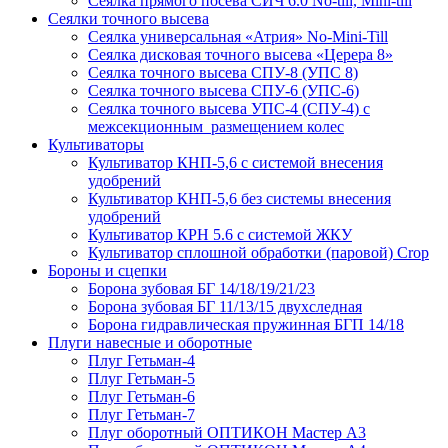
Сеялка прямого посева СИЧ 6.0 No-till, Mini-till
Сеялки точного высева
Сеялка универсальная «Атрия» No-Mini-Till
Сеялка дисковая точного высева «Церера 8»
Сеялка точного высева СПУ-8 (УПС 8)
Сеялка точного высева СПУ-6 (УПС-6)
Сеялка точного высева УПС-4 (СПУ-4) с
межсекционным размещением колес
Культиваторы
Культиватор КНП-5,6 с системой внесения
удобрений
Культиватор КНП-5,6 без системы внесения
удобрений
Культиватор КРН 5.6 с системой ЖКУ
Культиватор сплошной обработки (паровой) Crop
Бороны и сцепки
Борона зубовая БГ 14/18/19/21/23
Борона зубовая БГ 11/13/15 двухследная
Борона гидравлическая пружинная БГП 14/18
Плуги навесные и оборотные
Плуг Гетьман-4
Плуг Гетьман-5
Плуг Гетьман-6
Плуг Гетьман-7
Плуг оборотный ОПТИКОН Мастер А3