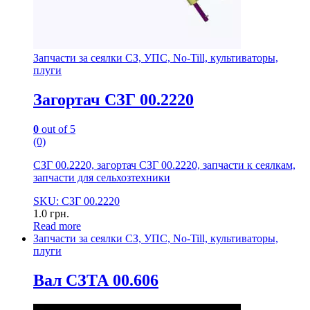
Запчасти за сеялки СЗ, УПС, No-Till, культиваторы,
плуги
Загортач СЗГ 00.2220
0
out of 5
(0)
СЗГ 00.2220, загортач СЗГ 00.2220, запчасти к сеялкам,
запчасти для сельхозтехники
SKU: СЗГ 00.2220
1.0
грн.
Read more
Запчасти за сеялки СЗ, УПС, No-Till, культиваторы,
плуги
Вал СЗТА 00.606