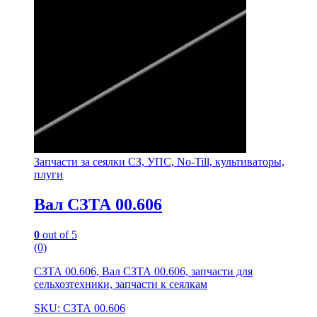
Запчасти за сеялки СЗ, УПС, No-Till, культиваторы,
плуги
Вал СЗТА 00.606
0
out of 5
(0)
СЗТА 00.606, Вал СЗТА 00.606, запчасти для
сельхозтехники, запчасти к сеялкам
SKU: СЗТА 00.606