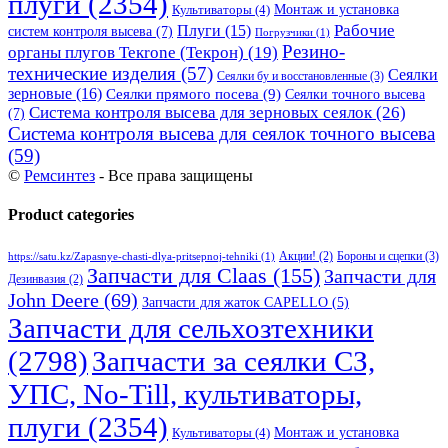
плуги
(2354)
Монтаж и установка
Культиваторы
(4)
Рабочие
Плуги
(15)
систем контроля высева
(7)
Погрузчики
(1)
Резино-
органы плугов Текrоne (Текрон)
(19)
технические изделия
(57)
Сеялки
Сеялки бу и восстановленные
(3)
зерновые
(16)
Сеялки прямого посева
(9)
Сеялки точного высева
Система контроля высева для зерновых сеялок
(26)
(7)
Система контроля высева для сеялок точного высева
(59)
©
Ремсинтез
- Все права защищены
Product categories
Бороны и сцепки
(3)
Акции!
(2)
https://satu.kz/Zapasnye-chasti-dlya-pritsepnoj-tehniki
(1)
Запчасти для Claas
(155)
Запчасти для
Дезинвазия
(2)
John Deere
(69)
Запчасти для жаток CAPELLO
(5)
Запчасти для сельхозтехники
(2798)
Запчасти за сеялки СЗ,
УПС, No-Till, культиваторы,
плуги
(2354)
Монтаж и установка
Культиваторы
(4)