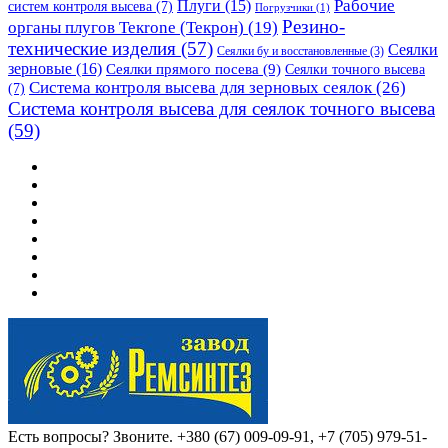
Рабочие
Плуги
(15)
систем контроля высева
(7)
Погрузчики
(1)
Резино-
органы плугов Текrоne (Текрон)
(19)
технические изделия
(57)
Сеялки
Сеялки бу и восстановленные
(3)
зерновые
(16)
Сеялки прямого посева
(9)
Сеялки точного высева
Система контроля высева для зерновых сеялок
(26)
(7)
Система контроля высева для сеялок точного высева
(59)
Есть вопросы? Звоните.
+380 (67) 009-09-91, +7 (705) 979-51-