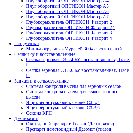
Плуг оборотный ОПТИКОН Мастер А4
Плуг оборотный ОПТИКОН Мастер А5
Плуг оборотный ОПТИКОН Мастер А6
Плуг оборотный ОПТИКОН Мастер А7
Глубокорыхлитель ОПТИКОН Фаворит 2
Глубокорыхлитель ОПТИКОН Фаворит 2,5
Глубокорыхлитель ОПТИКОН Фаворит 3
Глубокорыхлитель ОПТИКОН Фаворит 4
Погрузчики
Мини-погрузчик «Муравей 300» фронтальный
Сеялки бу и восстановленные
Сеялка зерновая СЗ 5.4 БУ восстановленная, Trade-
in
Сеялка зерновая СЗ 3.6 БУ восстановленная, Trade-
in
Запчасти к сельхозтехнике
Система контроля высева для зерновых сеялок
Система контроля высева для сеялок точного
высева
Ящик зернотуковый к сеялке СЗ-5,4
Ящик зернотуковый к сеялке СЗ-3,6
Секция КРН
Дезинвазия
Овицидный препарат Тиазон (Дезинвазия)
Препарат нематоцидный Дазомет (тиазон,