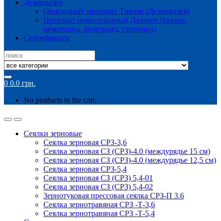
Дезинвазия
Овицидный препарат Тиазон (Дезинвазия)
Препарат нематоцидный Дазомет (тиазон,
нематоцид, фунгицид, гербицид)
Сертификаты
Search
for:
0
0.0
грн.
No products in the cart.
Сеялки зерновые
Сеялка зерновая СРЗ-3,6
Сеялка зерновая СЗ (СРЗ)-4.0 (междурядье 15 см)
Сеялка зерновая СЗ (СРЗ)-4.0 (междурядье 12,5 см)
Сеялка зерновая СРЗ-5,4
Сеялка зерновая СЗ (СРЗ) 5,4-01
Сеялка зерновая СЗ (СРЗ) 5,4-02
Зернотуковая прессовая сеялка СРЗ-П 3.6
Сеялка зернотравяная СРЗ -Т-3,6
Сеялка зернотравяная СРЗ -Т-5,4