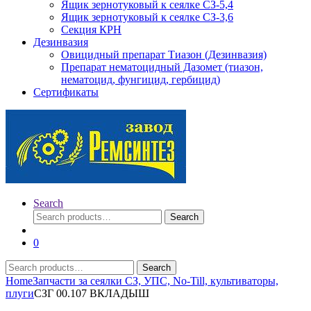
Ящик зернотуковый к сеялке СЗ-5,4
Ящик зернотуковый к сеялке СЗ-3,6
Секция КРН
Дезинвазия
Овицидный препарат Тиазон (Дезинвазия)
Препарат нематоцидный Дазомет (тиазон,
нематоцид, фунгицид, гербицид)
Сертификаты
Search
Search
Search
for:
0
Search
Search
for:
Home
Запчасти за сеялки СЗ, УПС, No-Till, культиваторы,
плуги
СЗГ 00.107 ВКЛАДЫШ