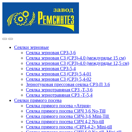
Skip
Skip
to
to
navigation
content
Сеялки зерновые
Сеялка зерновая СРЗ-3,6
Сеялка зерновая СЗ (СРЗ)-4.0 (междурядье 15 см)
Сеялка зерновая СЗ (СРЗ)-4.0 (междурядье 12,5 см)
Сеялка зерновая СРЗ-5,4
Сеялка зерновая СЗ (СРЗ) 5,4-01
Сеялка зерновая СЗ (СРЗ) 5,4-02
Зернотуковая прессовая сеялка СРЗ-П 3.6
Сеялка зернотравяная СРЗ -Т-3,6
Сеялка зернотравяная СРЗ -Т-5,4
Сеялки прямого посева
Сеялка прямого посева «Атрия»
Сеялка прямого посева СИЧ 3,6 No-Till
Сеялка прямого посева СИЧ-3,6 Mini-Till
Сеялка прямого посева СИЧ 4,2 No-till
Сеялка прямого посева «СИЧ-4,2» Mini-till