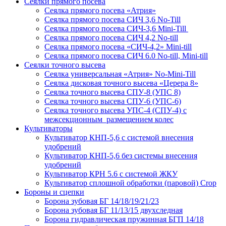
Сеялки прямого посева
Сеялка прямого посева «Атрия»
Сеялка прямого посева СИЧ 3,6 No-Till
Сеялка прямого посева СИЧ-3,6 Mini-Till
Сеялка прямого посева СИЧ 4,2 No-till
Сеялка прямого посева «СИЧ-4,2» Mini-till
Сеялка прямого посева СИЧ 6.0 No-till, Mini-till
Сеялки точного высева
Сеялка универсальная «Атрия» No-Mini-Till
Сеялка дисковая точного высева «Церера 8»
Сеялка точного высева СПУ-8 (УПС 8)
Сеялка точного высева СПУ-6 (УПС-6)
Сеялка точного высева УПС-4 (СПУ-4) с
межсекционным размещением колес
Культиваторы
Культиватор КНП-5,6 с системой внесения
удобрений
Культиватор КНП-5,6 без системы внесения
удобрений
Культиватор КРН 5.6 с системой ЖКУ
Культиватор сплошной обработки (паровой) Crop
Бороны и сцепки
Борона зубовая БГ 14/18/19/21/23
Борона зубовая БГ 11/13/15 двухследная
Борона гидравлическая пружинная БГП 14/18