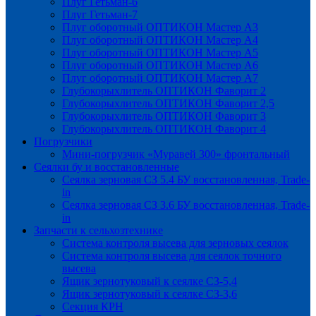
Плуг Гетьман-6
Плуг Гетьман-7
Плуг оборотный ОПТИКОН Мастер А3
Плуг оборотный ОПТИКОН Мастер А4
Плуг оборотный ОПТИКОН Мастер А5
Плуг оборотный ОПТИКОН Мастер А6
Плуг оборотный ОПТИКОН Мастер А7
Глубокорыхлитель ОПТИКОН Фаворит 2
Глубокорыхлитель ОПТИКОН Фаворит 2,5
Глубокорыхлитель ОПТИКОН Фаворит 3
Глубокорыхлитель ОПТИКОН Фаворит 4
Погрузчики
Мини-погрузчик «Муравей 300» фронтальный
Сеялки бу и восстановленные
Сеялка зерновая СЗ 5.4 БУ восстановленная, Trade-
in
Сеялка зерновая СЗ 3.6 БУ восстановленная, Trade-
in
Запчасти к сельхозтехнике
Система контроля высева для зерновых сеялок
Система контроля высева для сеялок точного
высева
Ящик зернотуковый к сеялке СЗ-5,4
Ящик зернотуковый к сеялке СЗ-3,6
Секция КРН