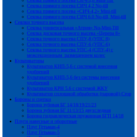
Сеялка прямого посева СИЧ-3,6 Mini-Till
Сеялка прямого посева СИЧ 4,2 No-till
Сеялка прямого посева «СИЧ-4,2» Mini-till
Сеялка прямого посева СИЧ 6.0 No-till, Mini-till
Сеялки точного высева
Сеялка универсальная «Атрия» No-Mini-Till
Сеялка дисковая точного высева «Церера 8»
Сеялка точного высева СПУ-8 (УПС 8)
Сеялка точного высева СПУ-6 (УПС-6)
Сеялка точного высева УПС-4 (СПУ-4) с
межсекционным размещением колес
Культиваторы
Культиватор КНП-5,6 с системой внесения
удобрений
Культиватор КНП-5,6 без системы внесения
удобрений
Культиватор КРН 5.6 с системой ЖКУ
Культиватор сплошной обработки (паровой) Crop
Бороны и сцепки
Борона зубовая БГ 14/18/19/21/23
Борона зубовая БГ 11/13/15 двухследная
Борона гидравлическая пружинная БГП 14/18
Плуги навесные и оборотные
Плуг Гетьман-4
Плуг Гетьман-5