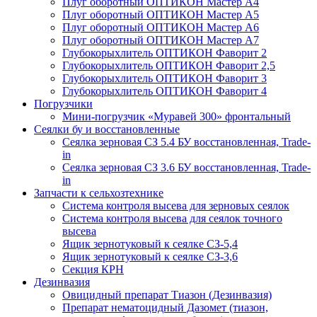
Плуг оборотный ОПТИКОН Мастер А4
Плуг оборотный ОПТИКОН Мастер А5
Плуг оборотный ОПТИКОН Мастер А6
Плуг оборотный ОПТИКОН Мастер А7
Глубокорыхлитель ОПТИКОН Фаворит 2
Глубокорыхлитель ОПТИКОН Фаворит 2,5
Глубокорыхлитель ОПТИКОН Фаворит 3
Глубокорыхлитель ОПТИКОН Фаворит 4
Погрузчики
Мини-погрузчик «Муравей 300» фронтальный
Сеялки бу и восстановленные
Сеялка зерновая СЗ 5.4 БУ восстановленная, Trade-
in
Сеялка зерновая СЗ 3.6 БУ восстановленная, Trade-
in
Запчасти к сельхозтехнике
Система контроля высева для зерновых сеялок
Система контроля высева для сеялок точного
высева
Ящик зернотуковый к сеялке СЗ-5,4
Ящик зернотуковый к сеялке СЗ-3,6
Секция КРН
Дезинвазия
Овицидный препарат Тиазон (Дезинвазия)
Препарат нематоцидный Дазомет (тиазон,