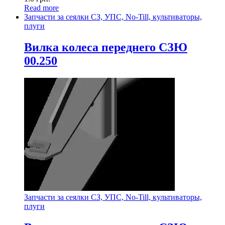
Read more
Запчасти за сеялки СЗ, УПС, No-Till, культиваторы,
плуги
Вилка колеса переднего СЗЮ
00.250
Запчасти за сеялки СЗ, УПС, No-Till, культиваторы,
плуги