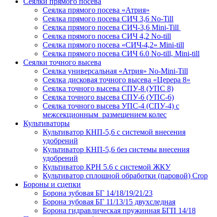
Сеялки прямого посева
Сеялка прямого посева «Атрия»
Сеялка прямого посева СИЧ 3,6 No-Till
Сеялка прямого посева СИЧ-3,6 Mini-Till
Сеялка прямого посева СИЧ 4,2 No-till
Сеялка прямого посева «СИЧ-4,2» Mini-till
Сеялка прямого посева СИЧ 6.0 No-till, Mini-till
Сеялки точного высева
Сеялка универсальная «Атрия» No-Mini-Till
Сеялка дисковая точного высева «Церера 8»
Сеялка точного высева СПУ-8 (УПС 8)
Сеялка точного высева СПУ-6 (УПС-6)
Сеялка точного высева УПС-4 (СПУ-4) с
межсекционным размещением колес
Культиваторы
Культиватор КНП-5,6 с системой внесения
удобрений
Культиватор КНП-5,6 без системы внесения
удобрений
Культиватор КРН 5.6 с системой ЖКУ
Культиватор сплошной обработки (паровой) Crop
Бороны и сцепки
Борона зубовая БГ 14/18/19/21/23
Борона зубовая БГ 11/13/15 двухследная
Борона гидравлическая пружинная БГП 14/18