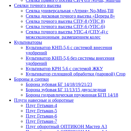
Сеялка прямого посева СИЧ 6.0 No-till, Mini-till
Сеялки точного высева
Сеялка универсальная «Атрия» No-Mini-Till
Сеялка дисковая точного высева «Церера 8»
Сеялка точного высева СПУ-8 (УПС 8)
Сеялка точного высева СПУ-6 (УПС-6)
Сеялка точного высева УПС-4 (СПУ-4) с
межсекционным размещением колес
Культиваторы
Культиватор КНП-5,6 с системой внесения
удобрений
Культиватор КНП-5,6 без системы внесения
удобрений
Культиватор КРН 5.6 с системой ЖКУ
Культиватор сплошной обработки (паровой) Crop
Бороны и сцепки
Борона зубовая БГ 14/18/19/21/23
Борона зубовая БГ 11/13/15 двухследная
Борона гидравлическая пружинная БГП 14/18
Плуги навесные и оборотные
Плуг Гетьман-4
Плуг Гетьман-5
Плуг Гетьман-6
Плуг Гетьман-7
Плуг оборотный ОПТИКОН Мастер А3