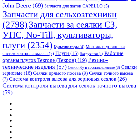
John Deere
(69)
Запчасти для жаток CAPELLO
(5)
Запчасти для сельхозтехники
(2798)
Запчасти за сеялки СЗ,
УПС, No-Till, культиваторы,
плуги
(2354)
Монтаж и установка
Культиваторы
(4)
Рабочие
Плуги
(15)
систем контроля высева
(7)
Погрузчики
(1)
Резино-
органы плугов Текrоne (Текрон)
(19)
технические изделия
(57)
Сеялки
Сеялки бу и восстановленные
(3)
зерновые
(16)
Сеялки прямого посева
(9)
Сеялки точного высева
Система контроля высева для зерновых сеялок
(26)
(7)
Система контроля высева для сеялок точного высева
(59)