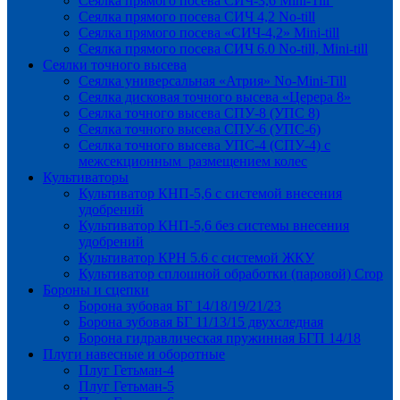
Сеялка прямого посева СИЧ-3,6 Mini-Till
Сеялка прямого посева СИЧ 4,2 No-till
Сеялка прямого посева «СИЧ-4,2» Mini-till
Сеялка прямого посева СИЧ 6.0 No-till, Mini-till
Сеялки точного высева
Сеялка универсальная «Атрия» No-Mini-Till
Сеялка дисковая точного высева «Церера 8»
Сеялка точного высева СПУ-8 (УПС 8)
Сеялка точного высева СПУ-6 (УПС-6)
Сеялка точного высева УПС-4 (СПУ-4) с
межсекционным размещением колес
Культиваторы
Культиватор КНП-5,6 с системой внесения
удобрений
Культиватор КНП-5,6 без системы внесения
удобрений
Культиватор КРН 5.6 с системой ЖКУ
Культиватор сплошной обработки (паровой) Crop
Бороны и сцепки
Борона зубовая БГ 14/18/19/21/23
Борона зубовая БГ 11/13/15 двухследная
Борона гидравлическая пружинная БГП 14/18
Плуги навесные и оборотные
Плуг Гетьман-4
Плуг Гетьман-5