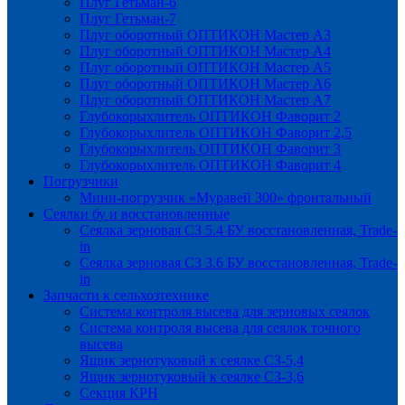
Плуг Гетьман-6
Плуг Гетьман-7
Плуг оборотный ОПТИКОН Мастер А3
Плуг оборотный ОПТИКОН Мастер А4
Плуг оборотный ОПТИКОН Мастер А5
Плуг оборотный ОПТИКОН Мастер А6
Плуг оборотный ОПТИКОН Мастер А7
Глубокорыхлитель ОПТИКОН Фаворит 2
Глубокорыхлитель ОПТИКОН Фаворит 2,5
Глубокорыхлитель ОПТИКОН Фаворит 3
Глубокорыхлитель ОПТИКОН Фаворит 4
Погрузчики
Мини-погрузчик «Муравей 300» фронтальный
Сеялки бу и восстановленные
Сеялка зерновая СЗ 5.4 БУ восстановленная, Trade-
in
Сеялка зерновая СЗ 3.6 БУ восстановленная, Trade-
in
Запчасти к сельхозтехнике
Система контроля высева для зерновых сеялок
Система контроля высева для сеялок точного
высева
Ящик зернотуковый к сеялке СЗ-5,4
Ящик зернотуковый к сеялке СЗ-3,6
Секция КРН