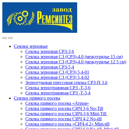
Skip
Skip
to
to
navigation
content
Сеялки зерновые
Сеялка зерновая СРЗ-3,6
Сеялка зерновая СЗ (СРЗ)-4.0 (междурядье 15 см)
Сеялка зерновая СЗ (СРЗ)-4.0 (междурядье 12,5 см)
Сеялка зерновая СРЗ-5,4
Сеялка зерновая СЗ (СРЗ) 5,4-01
Сеялка зерновая СЗ (СРЗ) 5,4-02
Зернотуковая прессовая сеялка СРЗ-П 3.6
Сеялка зернотравяная СРЗ -Т-3,6
Сеялка зернотравяная СРЗ -Т-5,4
Сеялки прямого посева
Сеялка прямого посева «Атрия»
Сеялка прямого посева СИЧ 3,6 No-Till
Сеялка прямого посева СИЧ-3,6 Mini-Till
Сеялка прямого посева СИЧ 4,2 No-till
Сеялка прямого посева «СИЧ-4,2» Mini-till