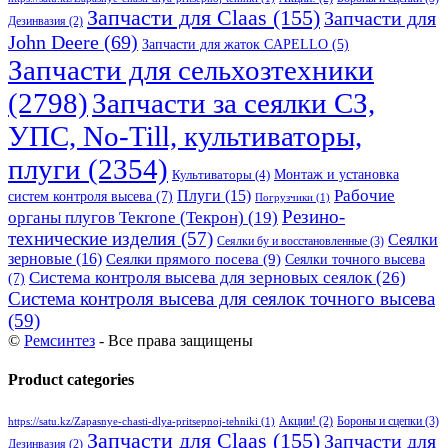
Запчасти для Claas
(155)
Запчасти для
Дезинвазия
(2)
John Deere
(69)
Запчасти для жаток CAPELLO
(5)
Запчасти для сельхозтехники
(2798)
Запчасти за сеялки СЗ,
УПС, No-Till, культиваторы,
плуги
(2354)
Монтаж и установка
Культиваторы
(4)
Рабочие
Плуги
(15)
систем контроля высева
(7)
Погрузчики
(1)
Резино-
органы плугов Текrоne (Текрон)
(19)
технические изделия
(57)
Сеялки
Сеялки бу и восстановленные
(3)
зерновые
(16)
Сеялки прямого посева
(9)
Сеялки точного высева
Система контроля высева для зерновых сеялок
(26)
(7)
Система контроля высева для сеялок точного высева
(59)
©
Ремсинтез
- Все права защищены
Product categories
Бороны и сцепки
(3)
Акции!
(2)
https://satu.kz/Zapasnye-chasti-dlya-pritsepnoj-tehniki
(1)
Запчасти для Claas
(155)
Запчасти для
Дезинвазия
(2)