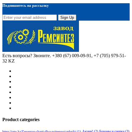
Подпишитесь на рассылку
Sign Up
Есть вопросы? Звоните.
+380 (67) 009-09-91, +7 (705) 979-51-
32 KZ
Product categories
Бороны и сцепки
(3)
Акции!
(2)
https://satu.kz/Zapasnye-chasti-dlya-pritsepnoj-tehniki
(1)