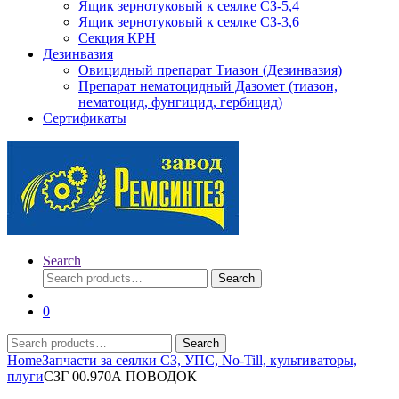
Ящик зернотуковый к сеялке СЗ-5,4
Ящик зернотуковый к сеялке СЗ-3,6
Секция КРН
Дезинвазия
Овицидный препарат Тиазон (Дезинвазия)
Препарат нематоцидный Дазомет (тиазон,
нематоцид, фунгицид, гербицид)
Сертификаты
Search
Search
Search
for:
0
Search
Search
for:
Home
Запчасти за сеялки СЗ, УПС, No-Till, культиваторы,
плуги
СЗГ 00.970А ПОВОДОК