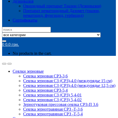
Дезинвазия
Овицидный препарат Тиазон (Дезинвазия)
Препарат нематоцидный Дазомет (тиазон,
нематоцид, фунгицид, гербицид)
Сертификаты
Search
for:
0
0.0
грн.
No products in the cart.
Сеялки зерновые
Сеялка зерновая СРЗ-3,6
Сеялка зерновая СЗ (СРЗ)-4.0 (междурядье 15 см)
Сеялка зерновая СЗ (СРЗ)-4.0 (междурядье 12,5 см)
Сеялка зерновая СРЗ-5,4
Сеялка зерновая СЗ (СРЗ) 5,4-01
Сеялка зерновая СЗ (СРЗ) 5,4-02
Зернотуковая прессовая сеялка СРЗ-П 3.6
Сеялка зернотравяная СРЗ -Т-3,6
Сеялка зернотравяная СРЗ -Т-5,4