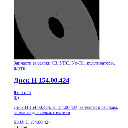
Запчасти за сеялки СЗ, УПС, No-Till, культиваторы,
плуги
Диск Н 154.00.424
0
out of 5
(0)
Диск Н 154.00.424, Н 154.00.424, запчасти к сеялкам,
запчасти для сельхозтехники
SKU: Н 154.00.424
1.0
грн.