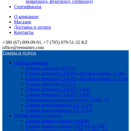
нематоцид, фунгицид, гербицид)
Сертификаты
О компании
Магазин
Доставка и оплата
Контакты
+380 (67) 009-09-91, +7 (705) 979-51-32 KZ
office@remsintez.com
Товары и услуги
Сеялки зерновые
Сеялка зерновая СРЗ-3,6
Сеялка зерновая СЗ (СРЗ)-4.0 (междурядье 15 см)
Сеялка зерновая СЗ (СРЗ)-4.0 (междурядье 12,5 см)
Сеялка зерновая СРЗ-5,4
Сеялка зерновая СЗ (СРЗ) 5,4-01
Сеялка зерновая СЗ (СРЗ) 5,4-02
Зернотуковая прессовая сеялка СРЗ-П 3.6
Сеялка зернотравяная СРЗ -Т-3,6
Сеялка зернотравяная СРЗ -Т-5,4
Сеялки прямого посева
Сеялка прямого посева «Атрия»
Сеялка прямого посева СИЧ 3,6 No-Till