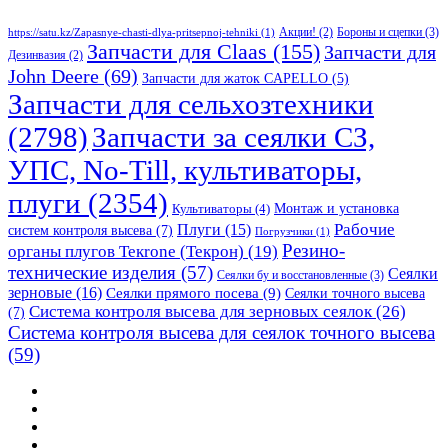
Бороны и сцепки
(3)
Акции!
(2)
https://satu.kz/Zapasnye-chasti-dlya-pritsepnoj-tehniki
(1)
Запчасти для Claas
(155)
Запчасти для
Дезинвазия
(2)
John Deere
(69)
Запчасти для жаток CAPELLO
(5)
Запчасти для сельхозтехники
(2798)
Запчасти за сеялки СЗ,
УПС, No-Till, культиваторы,
плуги
(2354)
Монтаж и установка
Культиваторы
(4)
Рабочие
Плуги
(15)
систем контроля высева
(7)
Погрузчики
(1)
Резино-
органы плугов Текrоne (Текрон)
(19)
технические изделия
(57)
Сеялки
Сеялки бу и восстановленные
(3)
зерновые
(16)
Сеялки прямого посева
(9)
Сеялки точного высева
Система контроля высева для зерновых сеялок
(26)
(7)
Система контроля высева для сеялок точного высева
(59)