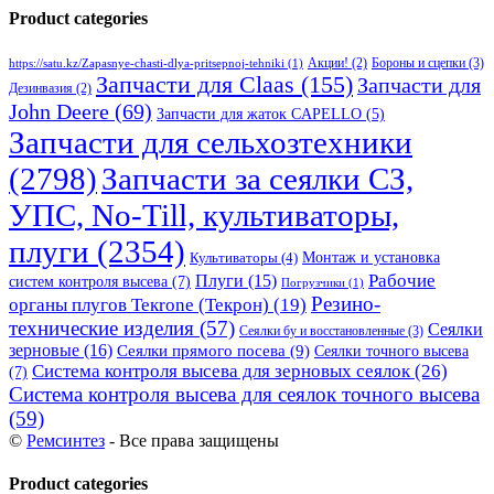
Product categories
Бороны и сцепки
(3)
Акции!
(2)
https://satu.kz/Zapasnye-chasti-dlya-pritsepnoj-tehniki
(1)
Запчасти для Claas
(155)
Запчасти для
Дезинвазия
(2)
John Deere
(69)
Запчасти для жаток CAPELLO
(5)
Запчасти для сельхозтехники
(2798)
Запчасти за сеялки СЗ,
УПС, No-Till, культиваторы,
плуги
(2354)
Монтаж и установка
Культиваторы
(4)
Рабочие
Плуги
(15)
систем контроля высева
(7)
Погрузчики
(1)
Резино-
органы плугов Текrоne (Текрон)
(19)
технические изделия
(57)
Сеялки
Сеялки бу и восстановленные
(3)
зерновые
(16)
Сеялки прямого посева
(9)
Сеялки точного высева
Система контроля высева для зерновых сеялок
(26)
(7)
Система контроля высева для сеялок точного высева
(59)
©
Ремсинтез
- Все права защищены
Product categories