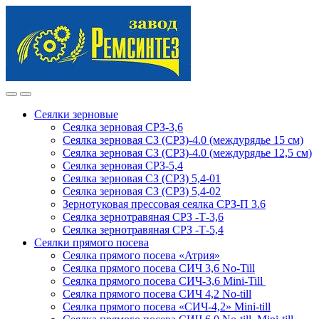
Skip
Skip
to
to
navigation
content
Сеялки зерновые
Сеялка зерновая СРЗ-3,6
Сеялка зерновая СЗ (СРЗ)-4.0 (междурядье 15 см)
Сеялка зерновая СЗ (СРЗ)-4.0 (междурядье 12,5 см)
Сеялка зерновая СРЗ-5,4
Сеялка зерновая СЗ (СРЗ) 5,4-01
Сеялка зерновая СЗ (СРЗ) 5,4-02
Зернотуковая прессовая сеялка СРЗ-П 3.6
Сеялка зернотравяная СРЗ -Т-3,6
Сеялка зернотравяная СРЗ -Т-5,4
Сеялки прямого посева
Сеялка прямого посева «Атрия»
Сеялка прямого посева СИЧ 3,6 No-Till
Сеялка прямого посева СИЧ-3,6 Mini-Till
Сеялка прямого посева СИЧ 4,2 No-till
Сеялка прямого посева «СИЧ-4,2» Mini-till