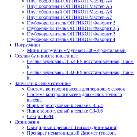
Плуг оборотный ОПТИКОН Мастер А4
Плуг оборотный ОПТИКОН Мастер А5
Плуг оборотный ОПТИКОН Мастер А6
Плуг оборотный ОПТИКОН Мастер А7
Глубокорыхлитель ОПТИКОН Фаворит 2
Глубокорыхлитель ОПТИКОН Фаворит 2,5
Глубокорыхлитель ОПТИКОН Фаворит 3
Глубокорыхлитель ОПТИКОН Фаворит 4
Погрузчики
Мини-погрузчик «Муравей 300» фронтальный
Сеялки бу и восстановленные
Сеялка зерновая СЗ 5.4 БУ восстановленная, Trade-
in
Сеялка зерновая СЗ 3.6 БУ восстановленная, Trade-
in
Запчасти к сельхозтехнике
Система контроля высева для зерновых сеялок
Система контроля высева для сеялок точного
высева
Ящик зернотуковый к сеялке СЗ-5,4
Ящик зернотуковый к сеялке СЗ-3,6
Секция КРН
Дезинвазия
Овицидный препарат Тиазон (Дезинвазия)
Препарат нематоцидный Дазомет (тиазон,