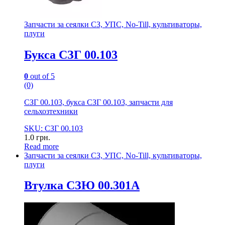
Запчасти за сеялки СЗ, УПС, No-Till, культиваторы,
плуги
Букса СЗГ 00.103
0
out of 5
(0)
СЗГ 00.103, букса СЗГ 00.103, запчасти для
сельхозтехники
SKU: СЗГ 00.103
1.0
грн.
Read more
Запчасти за сеялки СЗ, УПС, No-Till, культиваторы,
плуги
Втулка СЗЮ 00.301А