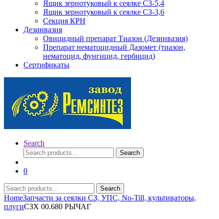
Ящик зернотуковый к сеялке СЗ-5,4
Ящик зернотуковый к сеялке СЗ-3,6
Секция КРН
Дезинвазия
Овицидный препарат Тиазон (Дезинвазия)
Препарат нематоцидный Дазомет (тиазон,
нематоцид, фунгицид, гербицид)
Сертификаты
Search
Search
Search
for:
0
Search
Search
for:
Home
Запчасти за сеялки СЗ, УПС, No-Till, культиваторы,
плуги
СЗХ 00.680 РЫЧАГ