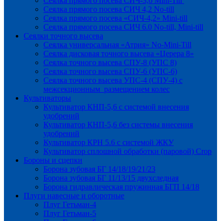
Сеялка прямого посева СИЧ-3,6 Mini-Till
Сеялка прямого посева СИЧ 4,2 No-till
Сеялка прямого посева «СИЧ-4,2» Mini-till
Сеялка прямого посева СИЧ 6.0 No-till, Mini-till
Сеялки точного высева
Сеялка универсальная «Атрия» No-Mini-Till
Сеялка дисковая точного высева «Церера 8»
Сеялка точного высева СПУ-8 (УПС 8)
Сеялка точного высева СПУ-6 (УПС-6)
Сеялка точного высева УПС-4 (СПУ-4) с
межсекционным размещением колес
Культиваторы
Культиватор КНП-5,6 с системой внесения
удобрений
Культиватор КНП-5,6 без системы внесения
удобрений
Культиватор КРН 5.6 с системой ЖКУ
Культиватор сплошной обработки (паровой) Crop
Бороны и сцепки
Борона зубовая БГ 14/18/19/21/23
Борона зубовая БГ 11/13/15 двухследная
Борона гидравлическая пружинная БГП 14/18
Плуги навесные и оборотные
Плуг Гетьман-4
Плуг Гетьман-5