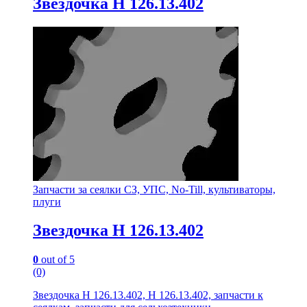
Звездочка Н 126.13.402
Запчасти за сеялки СЗ, УПС, No-Till, культиваторы,
плуги
Звездочка Н 126.13.402
0
out of 5
(0)
Звездочка Н 126.13.402, Н 126.13.402, запчасти к