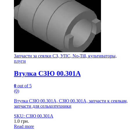
Запчасти за сеялки СЗ, УПС, No-Till, культиваторы,
плуги
Втулка СЗЮ 00.301А
0
out of 5
(0)
Втулка СЗЮ 00.301А, СЗЮ 00.301А, запчасти к сеялкам,
запчасти для сельхозтехники
SKU: СЗЮ 00.301А
1.0
грн.
Read more