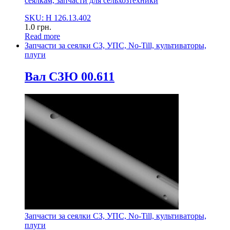
сеялкам, запчасти для сельхозтехники
SKU: Н 126.13.402
1.0
грн.
Read more
Запчасти за сеялки СЗ, УПС, No-Till, культиваторы,
плуги
Вал СЗЮ 00.611
Запчасти за сеялки СЗ, УПС, No-Till, культиваторы,
плуги