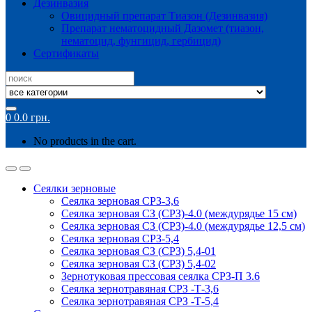
Дезинвазия
Овицидный препарат Тиазон (Дезинвазия)
Препарат нематоцидный Дазомет (тиазон,
нематоцид, фунгицид, гербицид)
Сертификаты
Search
for:
0
0.0
грн.
No products in the cart.
Сеялки зерновые
Сеялка зерновая СРЗ-3,6
Сеялка зерновая СЗ (СРЗ)-4.0 (междурядье 15 см)
Сеялка зерновая СЗ (СРЗ)-4.0 (междурядье 12,5 см)
Сеялка зерновая СРЗ-5,4
Сеялка зерновая СЗ (СРЗ) 5,4-01
Сеялка зерновая СЗ (СРЗ) 5,4-02
Зернотуковая прессовая сеялка СРЗ-П 3.6
Сеялка зернотравяная СРЗ -Т-3,6
Сеялка зернотравяная СРЗ -Т-5,4