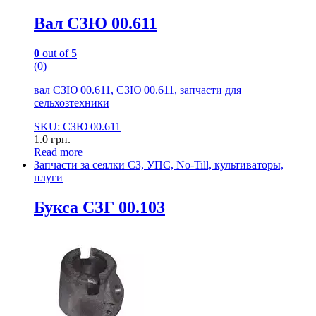
Вал СЗЮ 00.611
0
out of 5
(0)
вал СЗЮ 00.611, СЗЮ 00.611, запчасти для
сельхозтехники
SKU: СЗЮ 00.611
1.0
грн.
Read more
Запчасти за сеялки СЗ, УПС, No-Till, культиваторы,
плуги
Букса СЗГ 00.103