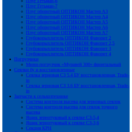
Плуг Гетьман-6
Плуг Гетьман-7
Плуг оборотный ОПТИКОН Мастер А3
Плуг оборотный ОПТИКОН Мастер А4
Плуг оборотный ОПТИКОН Мастер А5
Плуг оборотный ОПТИКОН Мастер А6
Плуг оборотный ОПТИКОН Мастер А7
Глубокорыхлитель ОПТИКОН Фаворит 2
Глубокорыхлитель ОПТИКОН Фаворит 2,5
Глубокорыхлитель ОПТИКОН Фаворит 3
Глубокорыхлитель ОПТИКОН Фаворит 4
Погрузчики
Мини-погрузчик «Муравей 300» фронтальный
Сеялки бу и восстановленные
Сеялка зерновая СЗ 5.4 БУ восстановленная, Trade-
in
Сеялка зерновая СЗ 3.6 БУ восстановленная, Trade-
in
Запчасти к сельхозтехнике
Система контроля высева для зерновых сеялок
Система контроля высева для сеялок точного
высева
Ящик зернотуковый к сеялке СЗ-5,4
Ящик зернотуковый к сеялке СЗ-3,6
Секция КРН