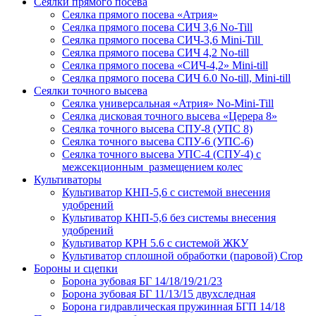
Сеялки прямого посева
Сеялка прямого посева «Атрия»
Сеялка прямого посева СИЧ 3,6 No-Till
Сеялка прямого посева СИЧ-3,6 Mini-Till
Сеялка прямого посева СИЧ 4,2 No-till
Сеялка прямого посева «СИЧ-4,2» Mini-till
Сеялка прямого посева СИЧ 6.0 No-till, Mini-till
Сеялки точного высева
Сеялка универсальная «Атрия» No-Mini-Till
Сеялка дисковая точного высева «Церера 8»
Сеялка точного высева СПУ-8 (УПС 8)
Сеялка точного высева СПУ-6 (УПС-6)
Сеялка точного высева УПС-4 (СПУ-4) с
межсекционным размещением колес
Культиваторы
Культиватор КНП-5,6 с системой внесения
удобрений
Культиватор КНП-5,6 без системы внесения
удобрений
Культиватор КРН 5.6 с системой ЖКУ
Культиватор сплошной обработки (паровой) Crop
Бороны и сцепки
Борона зубовая БГ 14/18/19/21/23
Борона зубовая БГ 11/13/15 двухследная
Борона гидравлическая пружинная БГП 14/18