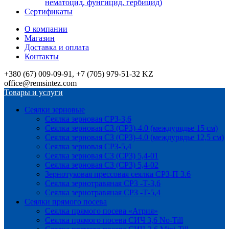
нематоцид, фунгицид, гербицид)
Сертификаты
О компании
Магазин
Доставка и оплата
Контакты
+380 (67) 009-09-91, +7 (705) 979-51-32 KZ
office@remsintez.com
Товары и услуги
Сеялки зерновые
Сеялка зерновая СРЗ-3,6
Сеялка зерновая СЗ (СРЗ)-4.0 (междурядье 15 см)
Сеялка зерновая СЗ (СРЗ)-4.0 (междурядье 12,5 см)
Сеялка зерновая СРЗ-5,4
Сеялка зерновая СЗ (СРЗ) 5,4-01
Сеялка зерновая СЗ (СРЗ) 5,4-02
Зернотуковая прессовая сеялка СРЗ-П 3.6
Сеялка зернотравяная СРЗ -Т-3,6
Сеялка зернотравяная СРЗ -Т-5,4
Сеялки прямого посева
Сеялка прямого посева «Атрия»
Сеялка прямого посева СИЧ 3,6 No-Till