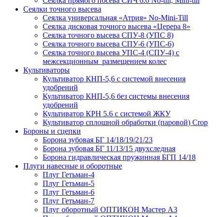
Сеялка прямого посева СИЧ 6.0 No-till, Mini-till
Сеялки точного высева
Сеялка универсальная «Атрия» No-Mini-Till
Сеялка дисковая точного высева «Церера 8»
Сеялка точного высева СПУ-8 (УПС 8)
Сеялка точного высева СПУ-6 (УПС-6)
Сеялка точного высева УПС-4 (СПУ-4) с
межсекционным размещением колес
Культиваторы
Культиватор КНП-5,6 с системой внесения
удобрений
Культиватор КНП-5,6 без системы внесения
удобрений
Культиватор КРН 5.6 с системой ЖКУ
Культиватор сплошной обработки (паровой) Crop
Бороны и сцепки
Борона зубовая БГ 14/18/19/21/23
Борона зубовая БГ 11/13/15 двухследная
Борона гидравлическая пружинная БГП 14/18
Плуги навесные и оборотные
Плуг Гетьман-4
Плуг Гетьман-5
Плуг Гетьман-6
Плуг Гетьман-7
Плуг оборотный ОПТИКОН Мастер А3