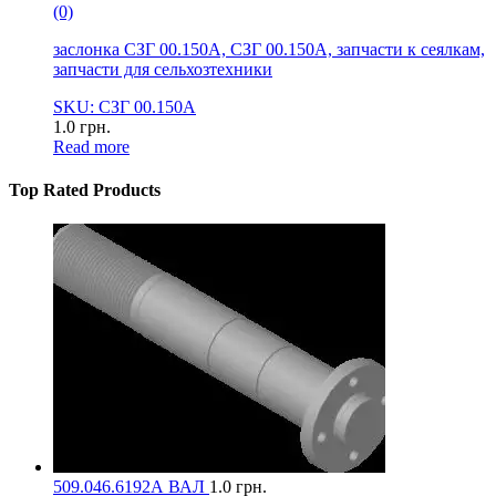
(0)
заслонка СЗГ 00.150А, СЗГ 00.150А, запчасти к сеялкам,
запчасти для сельхозтехники
SKU: СЗГ 00.150А
1.0
грн.
Read more
Top Rated Products
509.046.6192А ВАЛ
1.0
грн.