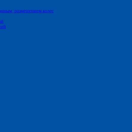
ионным размещением колес
ий
ний