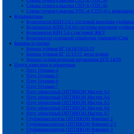
Сеялка точного высева СПУ-8 (УПС 8)
Сеялка точного высева СПУ-6 (УПС-6)
Сеялка точного высева УПС-4 (СПУ-4) с межсекц
Культиваторы
Культиватор КНП-5,6 с системой внесения удобрен
Культиватор КНП-5,6 без системы внесения удобре
Культиватор КРН 5.6 с системой ЖКУ
Культиватор сплошной обработки (паровой) Crop
Бороны и сцепки
Борона зубовая БГ 14/18/19/21/23
Борона зубовая БГ 11/13/15 двухследная
Борона гидравлическая пружинная БГП 14/18
Плуги навесные и оборотные
Плуг Гетьман-4
Плуг Гетьман-5
Плуг Гетьман-6
Плуг Гетьман-7
Плуг оборотный ОПТИКОН Мастер А3
Плуг оборотный ОПТИКОН Мастер А4
Плуг оборотный ОПТИКОН Мастер А5
Плуг оборотный ОПТИКОН Мастер А6
Плуг оборотный ОПТИКОН Мастер А7
Глубокорыхлитель ОПТИКОН Фаворит 2
Глубокорыхлитель ОПТИКОН Фаворит 2,5
Глубокорыхлитель ОПТИКОН Фаворит 3