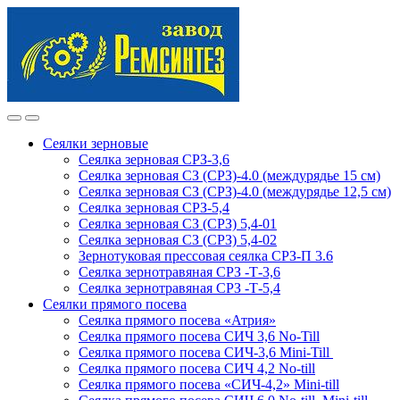
Skip
Skip
to
to
navigation
content
Сеялки зерновые
Сеялка зерновая СРЗ-3,6
Сеялка зерновая СЗ (СРЗ)-4.0 (междурядье 15 см)
Сеялка зерновая СЗ (СРЗ)-4.0 (междурядье 12,5 см)
Сеялка зерновая СРЗ-5,4
Сеялка зерновая СЗ (СРЗ) 5,4-01
Сеялка зерновая СЗ (СРЗ) 5,4-02
Зернотуковая прессовая сеялка СРЗ-П 3.6
Сеялка зернотравяная СРЗ -Т-3,6
Сеялка зернотравяная СРЗ -Т-5,4
Сеялки прямого посева
Сеялка прямого посева «Атрия»
Сеялка прямого посева СИЧ 3,6 No-Till
Сеялка прямого посева СИЧ-3,6 Mini-Till
Сеялка прямого посева СИЧ 4,2 No-till
Сеялка прямого посева «СИЧ-4,2» Mini-till