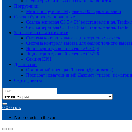
Глубокорыхлитель ОПТИКОН Фаворит 4
Погрузчики
Мини-погрузчик «Муравей 300» фронтальный
Сеялки бу и восстановленные
Сеялка зерновая СЗ 5.4 БУ восстановленная, Trade-i
Сеялка зерновая СЗ 3.6 БУ восстановленная, Trade-i
Запчасти к сельхозтехнике
Система контроля высева для зерновых сеялок
Система контроля высева для сеялок точного высев
Ящик зернотуковый к сеялке СЗ-5,4
Ящик зернотуковый к сеялке СЗ-3,6
Секция КРН
Дезинвазия
Овицидный препарат Тиазон (Дезинвазия)
Препарат нематоцидный Дазомет (тиазон, нематоци
Сертификаты
Search
for:
0
0.0
грн.
No products in the cart.