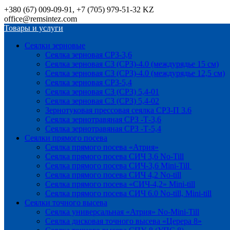
+380 (67) 009-09-91, +7 (705) 979-51-32 KZ
office@remsintez.com
Товары и услуги
Сеялки зерновые
Сеялка зерновая СРЗ-3,6
Сеялка зерновая СЗ (СРЗ)-4.0 (междурядье 15 см)
Сеялка зерновая СЗ (СРЗ)-4.0 (междурядье 12,5 см)
Сеялка зерновая СРЗ-5,4
Сеялка зерновая СЗ (СРЗ) 5,4-01
Сеялка зерновая СЗ (СРЗ) 5,4-02
Зернотуковая прессовая сеялка СРЗ-П 3.6
Сеялка зернотравяная СРЗ -Т-3,6
Сеялка зернотравяная СРЗ -Т-5,4
Сеялки прямого посева
Сеялка прямого посева «Атрия»
Сеялка прямого посева СИЧ 3,6 No-Till
Сеялка прямого посева СИЧ-3,6 Mini-Till
Сеялка прямого посева СИЧ 4,2 No-till
Сеялка прямого посева «СИЧ-4,2» Mini-till
Сеялка прямого посева СИЧ 6.0 No-till, Mini-till
Сеялки точного высева
Сеялка универсальная «Атрия» No-Mini-Till
Сеялка дисковая точного высева «Церера 8»