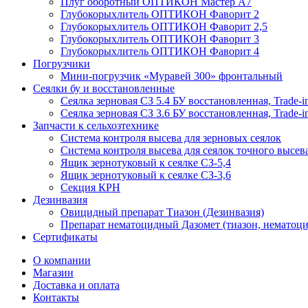
Плуг оборотный ОПТИКОН Мастер А7
Глубокорыхлитель ОПТИКОН Фаворит 2
Глубокорыхлитель ОПТИКОН Фаворит 2,5
Глубокорыхлитель ОПТИКОН Фаворит 3
Глубокорыхлитель ОПТИКОН Фаворит 4
Погрузчики
Мини-погрузчик «Муравей 300» фронтальный
Сеялки бу и восстановленные
Сеялка зерновая СЗ 5.4 БУ восстановленная, Trade-i
Сеялка зерновая СЗ 3.6 БУ восстановленная, Trade-i
Запчасти к сельхозтехнике
Система контроля высева для зерновых сеялок
Система контроля высева для сеялок точного высев
Ящик зернотуковый к сеялке СЗ-5,4
Ящик зернотуковый к сеялке СЗ-3,6
Секция КРН
Дезинвазия
Овицидный препарат Тиазон (Дезинвазия)
Препарат нематоцидный Дазомет (тиазон, нематоци
Сертификаты
О компании
Магазин
Доставка и оплата
Контакты