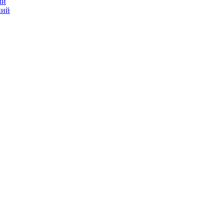
ий
ний