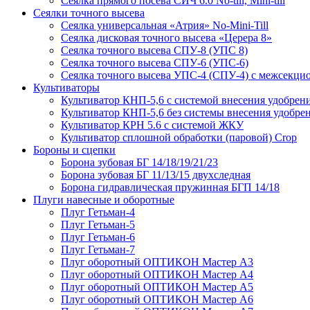
Сеялка прямого посева СИЧ 6.0 No-till, Mini-till
Сеялки точного высева
Сеялка универсальная «Атрия» No-Mini-Till
Сеялка дисковая точного высева «Церера 8»
Сеялка точного высева СПУ-8 (УПС 8)
Сеялка точного высева СПУ-6 (УПС-6)
Сеялка точного высева УПС-4 (СПУ-4) с межсекц
Культиваторы
Культиватор КНП-5,6 с системой внесения удобрен
Культиватор КНП-5,6 без системы внесения удобре
Культиватор КРН 5.6 с системой ЖКУ
Культиватор сплошной обработки (паровой) Crop
Бороны и сцепки
Борона зубовая БГ 14/18/19/21/23
Борона зубовая БГ 11/13/15 двухследная
Борона гидравлическая пружинная БГП 14/18
Плуги навесные и оборотные
Плуг Гетьман-4
Плуг Гетьман-5
Плуг Гетьман-6
Плуг Гетьман-7
Плуг оборотный ОПТИКОН Мастер А3
Плуг оборотный ОПТИКОН Мастер А4
Плуг оборотный ОПТИКОН Мастер А5
Плуг оборотный ОПТИКОН Мастер А6