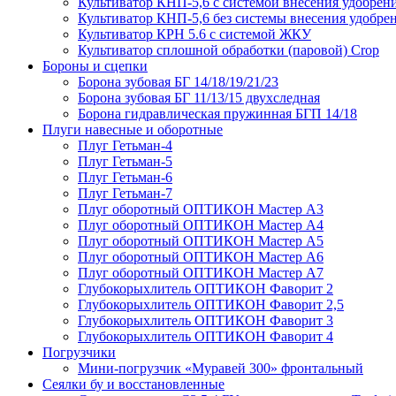
Культиватор КНП-5,6 с системой внесения удобрен
Культиватор КНП-5,6 без системы внесения удобре
Культиватор КРН 5.6 с системой ЖКУ
Культиватор сплошной обработки (паровой) Crop
Бороны и сцепки
Борона зубовая БГ 14/18/19/21/23
Борона зубовая БГ 11/13/15 двухследная
Борона гидравлическая пружинная БГП 14/18
Плуги навесные и оборотные
Плуг Гетьман-4
Плуг Гетьман-5
Плуг Гетьман-6
Плуг Гетьман-7
Плуг оборотный ОПТИКОН Мастер А3
Плуг оборотный ОПТИКОН Мастер А4
Плуг оборотный ОПТИКОН Мастер А5
Плуг оборотный ОПТИКОН Мастер А6
Плуг оборотный ОПТИКОН Мастер А7
Глубокорыхлитель ОПТИКОН Фаворит 2
Глубокорыхлитель ОПТИКОН Фаворит 2,5
Глубокорыхлитель ОПТИКОН Фаворит 3
Глубокорыхлитель ОПТИКОН Фаворит 4
Погрузчики
Мини-погрузчик «Муравей 300» фронтальный
Сеялки бу и восстановленные