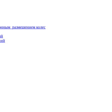
ионным размещением колес
ий
ний