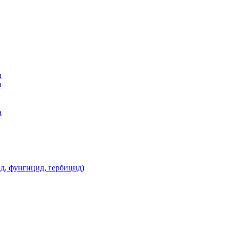
n
n
а
д, фунгицид, гербицид)