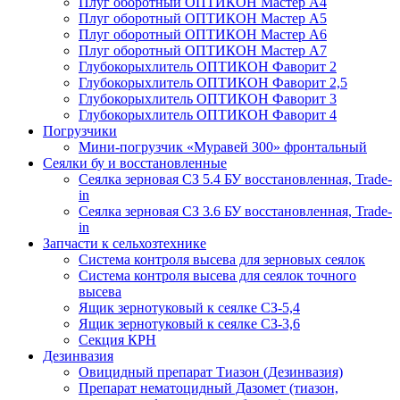
Плуг оборотный ОПТИКОН Мастер А4
Плуг оборотный ОПТИКОН Мастер А5
Плуг оборотный ОПТИКОН Мастер А6
Плуг оборотный ОПТИКОН Мастер А7
Глубокорыхлитель ОПТИКОН Фаворит 2
Глубокорыхлитель ОПТИКОН Фаворит 2,5
Глубокорыхлитель ОПТИКОН Фаворит 3
Глубокорыхлитель ОПТИКОН Фаворит 4
Погрузчики
Мини-погрузчик «Муравей 300» фронтальный
Сеялки бу и восстановленные
Сеялка зерновая СЗ 5.4 БУ восстановленная, Trade-
in
Сеялка зерновая СЗ 3.6 БУ восстановленная, Trade-
in
Запчасти к сельхозтехнике
Система контроля высева для зерновых сеялок
Система контроля высева для сеялок точного
высева
Ящик зернотуковый к сеялке СЗ-5,4
Ящик зернотуковый к сеялке СЗ-3,6
Секция КРН
Дезинвазия
Овицидный препарат Тиазон (Дезинвазия)
Препарат нематоцидный Дазомет (тиазон,