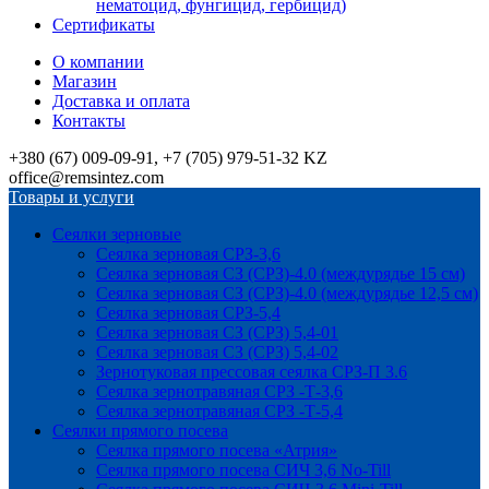
нематоцид, фунгицид, гербицид)
Сертификаты
О компании
Магазин
Доставка и оплата
Контакты
+380 (67) 009-09-91, +7 (705) 979-51-32 KZ
office@remsintez.com
Товары и услуги
Сеялки зерновые
Сеялка зерновая СРЗ-3,6
Сеялка зерновая СЗ (СРЗ)-4.0 (междурядье 15 см)
Сеялка зерновая СЗ (СРЗ)-4.0 (междурядье 12,5 см)
Сеялка зерновая СРЗ-5,4
Сеялка зерновая СЗ (СРЗ) 5,4-01
Сеялка зерновая СЗ (СРЗ) 5,4-02
Зернотуковая прессовая сеялка СРЗ-П 3.6
Сеялка зернотравяная СРЗ -Т-3,6
Сеялка зернотравяная СРЗ -Т-5,4
Сеялки прямого посева
Сеялка прямого посева «Атрия»
Сеялка прямого посева СИЧ 3,6 No-Till