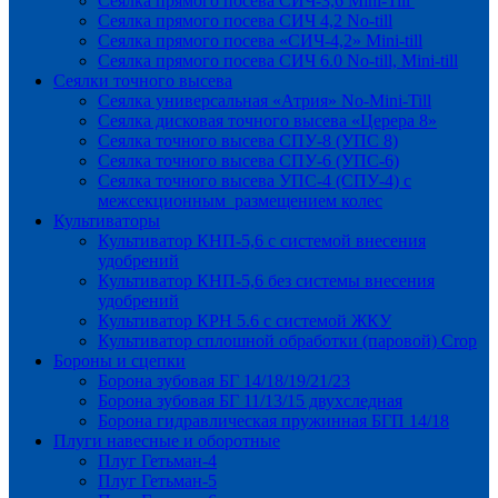
Сеялка прямого посева СИЧ-3,6 Mini-Till
Сеялка прямого посева СИЧ 4,2 No-till
Сеялка прямого посева «СИЧ-4,2» Mini-till
Сеялка прямого посева СИЧ 6.0 No-till, Mini-till
Сеялки точного высева
Сеялка универсальная «Атрия» No-Mini-Till
Сеялка дисковая точного высева «Церера 8»
Сеялка точного высева СПУ-8 (УПС 8)
Сеялка точного высева СПУ-6 (УПС-6)
Сеялка точного высева УПС-4 (СПУ-4) с
межсекционным размещением колес
Культиваторы
Культиватор КНП-5,6 с системой внесения
удобрений
Культиватор КНП-5,6 без системы внесения
удобрений
Культиватор КРН 5.6 с системой ЖКУ
Культиватор сплошной обработки (паровой) Crop
Бороны и сцепки
Борона зубовая БГ 14/18/19/21/23
Борона зубовая БГ 11/13/15 двухследная
Борона гидравлическая пружинная БГП 14/18
Плуги навесные и оборотные
Плуг Гетьман-4
Плуг Гетьман-5