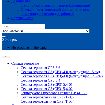
Дезинвазия
Овицидный препарат Тиазон (Дезинвазия)
Препарат нематоцидный Дазомет (тиазон,
нематоцид, фунгицид, гербицид)
Сертификаты
Search
for:
0
0.0
грн.
No products in the cart.
Сеялки зерновые
Сеялка зерновая СРЗ-3,6
Сеялка зерновая СЗ (СРЗ)-4.0 (междурядье 15 см)
Сеялка зерновая СЗ (СРЗ)-4.0 (междурядье 12,5 см)
Сеялка зерновая СРЗ-5,4
Сеялка зерновая СЗ (СРЗ) 5,4-01
Сеялка зерновая СЗ (СРЗ) 5,4-02
Зернотуковая прессовая сеялка СРЗ-П 3.6
Сеялка зернотравяная СРЗ -Т-3,6
Сеялка зернотравяная СРЗ -Т-5,4