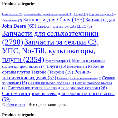
Product categories
Бороны и сцепки
(3)
Акции!
(2)
https://satu.kz/Zapasnye-chasti-dlya-pritsepnoj-tehniki
(1)
Запчасти для Claas
(155)
Запчасти для
Дезинвазия
(2)
John Deere
(69)
Запчасти для жаток CAPELLO
(5)
Запчасти для сельхозтехники
(2798)
Запчасти за сеялки СЗ,
УПС, No-Till, культиваторы,
плуги
(2354)
Монтаж и установка
Культиваторы
(4)
Рабочие
Плуги
(15)
систем контроля высева
(7)
Погрузчики
(1)
Резино-
органы плугов Текrоne (Текрон)
(19)
технические изделия
(57)
Сеялки
Сеялки бу и восстановленные
(3)
зерновые
(16)
Сеялки прямого посева
(9)
Сеялки точного высева
Система контроля высева для зерновых сеялок
(26)
(7)
Система контроля высева для сеялок точного высева
(59)
©
Ремсинтез
- Все права защищены
Product categories