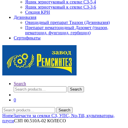
Ящик зернотуковый к сеялке СЗ-5,4
Ящик зернотуковый к сеялке СЗ-3,6
Секция КРН
Дезинвазия
Овицидный препарат Тиазон (Дезинвазия)
Препарат нематоцидный Дазомет (тиазон,
нематоцид, фунгицид, гербицид)
Сертификаты
Search
Search
Search
for:
0
Search
Search
for:
Home
Запчасти за сеялки СЗ, УПС, No-Till, культиваторы,
плуги
СЗП 00.510А-02 КОЛЕСО