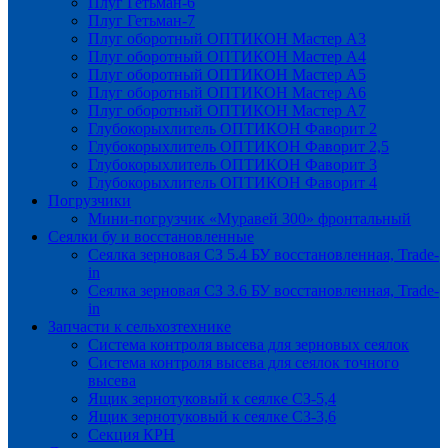
Плуг Гетьман-6
Плуг Гетьман-7
Плуг оборотный ОПТИКОН Мастер А3
Плуг оборотный ОПТИКОН Мастер А4
Плуг оборотный ОПТИКОН Мастер А5
Плуг оборотный ОПТИКОН Мастер А6
Плуг оборотный ОПТИКОН Мастер А7
Глубокорыхлитель ОПТИКОН Фаворит 2
Глубокорыхлитель ОПТИКОН Фаворит 2,5
Глубокорыхлитель ОПТИКОН Фаворит 3
Глубокорыхлитель ОПТИКОН Фаворит 4
Погрузчики
Мини-погрузчик «Муравей 300» фронтальный
Сеялки бу и восстановленные
Сеялка зерновая СЗ 5.4 БУ восстановленная, Trade-
in
Сеялка зерновая СЗ 3.6 БУ восстановленная, Trade-
in
Запчасти к сельхозтехнике
Система контроля высева для зерновых сеялок
Система контроля высева для сеялок точного
высева
Ящик зернотуковый к сеялке СЗ-5,4
Ящик зернотуковый к сеялке СЗ-3,6
Секция КРН