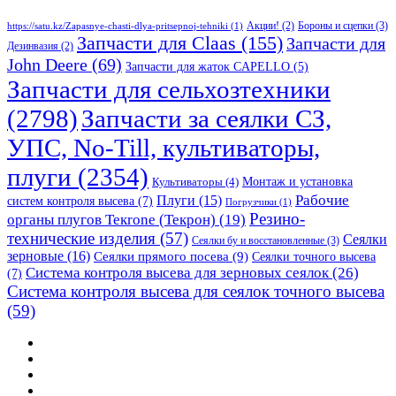
Бороны и сцепки
(3)
Акции!
(2)
https://satu.kz/Zapasnye-chasti-dlya-pritsepnoj-tehniki
(1)
Запчасти для Claas
(155)
Запчасти для
Дезинвазия
(2)
John Deere
(69)
Запчасти для жаток CAPELLO
(5)
Запчасти для сельхозтехники
(2798)
Запчасти за сеялки СЗ,
УПС, No-Till, культиваторы,
плуги
(2354)
Монтаж и установка
Культиваторы
(4)
Рабочие
Плуги
(15)
систем контроля высева
(7)
Погрузчики
(1)
Резино-
органы плугов Текrоne (Текрон)
(19)
технические изделия
(57)
Сеялки
Сеялки бу и восстановленные
(3)
зерновые
(16)
Сеялки прямого посева
(9)
Сеялки точного высева
Система контроля высева для зерновых сеялок
(26)
(7)
Система контроля высева для сеялок точного высева
(59)