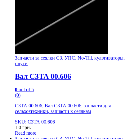
Запчасти за сеялки СЗ, УПС, No-Till, культиваторы,
плуги
Вал СЗТА 00.606
0
out of 5
(0)
СЗТА 00.606, Вал СЗТА 00.606, запчасти для
сельхозтехники, запчасти к сеялкам
SKU: СЗТА 00.606
1.0
грн.
Read more
Запчасти за сеялки СЗ, УПС, No-Till, культиваторы,