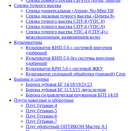
Сеялка прямого посева СИЧ 6.0 No-till, Mini-till
Сеялки точного высева
Сеялка универсальная «Атрия» No-Mini-Till
Сеялка дисковая точного высева «Церера 8»
Сеялка точного высева СПУ-8 (УПС 8)
Сеялка точного высева СПУ-6 (УПС-6)
Сеялка точного высева УПС-4 (СПУ-4) с
межсекционным размещением колес
Культиваторы
Культиватор КНП-5,6 с системой внесения
удобрений
Культиватор КНП-5,6 без системы внесения
удобрений
Культиватор КРН 5.6 с системой ЖКУ
Культиватор сплошной обработки (паровой) Crop
Бороны и сцепки
Борона зубовая БГ 14/18/19/21/23
Борона зубовая БГ 11/13/15 двухследная
Борона гидравлическая пружинная БГП 14/18
Плуги навесные и оборотные
Плуг Гетьман-4
Плуг Гетьман-5
Плуг Гетьман-6
Плуг Гетьман-7
Плуг оборотный ОПТИКОН Мастер А3