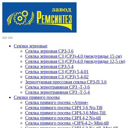
Skip
Skip
to
to
navigation
content
Сеялки зерновые
Сеялка зерновая СРЗ-3,6
Сеялка зерновая СЗ (СРЗ)-4.0 (междурядье 15 см)
Сеялка зерновая СЗ (СРЗ)-4.0 (междурядье 12,5 см)
Сеялка зерновая СРЗ-5,4
Сеялка зерновая СЗ (СРЗ) 5,4-01
Сеялка зерновая СЗ (СРЗ) 5,4-02
Зернотуковая прессовая сеялка СРЗ-П 3.6
Сеялка зернотравяная СРЗ -Т-3,6
Сеялка зернотравяная СРЗ -Т-5,4
Сеялки прямого посева
Сеялка прямого посева «Атрия»
Сеялка прямого посева СИЧ 3,6 No-Till
Сеялка прямого посева СИЧ-3,6 Mini-Till
Сеялка прямого посева СИЧ 4,2 No-till
Сеялка прямого посева «СИЧ-4,2» Mini-till