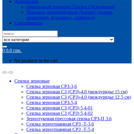
Дезинвазия
Овицидный препарат Тиазон (Дезинвазия)
Препарат нематоцидный Дазомет (тиазон,
нематоцид, фунгицид, гербицид)
Сертификаты
Search
for:
0
0.0
грн.
No products in the cart.
Сеялки зерновые
Сеялка зерновая СРЗ-3,6
Сеялка зерновая СЗ (СРЗ)-4.0 (междурядье 15 см)
Сеялка зерновая СЗ (СРЗ)-4.0 (междурядье 12,5 см)
Сеялка зерновая СРЗ-5,4
Сеялка зерновая СЗ (СРЗ) 5,4-01
Сеялка зерновая СЗ (СРЗ) 5,4-02
Зернотуковая прессовая сеялка СРЗ-П 3.6
Сеялка зернотравяная СРЗ -Т-3,6
Сеялка зернотравяная СРЗ -Т-5,4