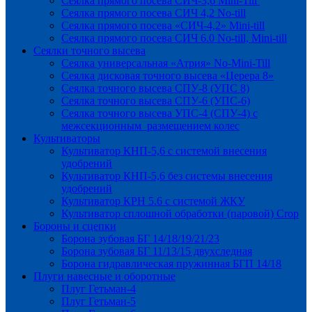
Сеялка прямого посева СИЧ-3,6 Mini-Till
Сеялка прямого посева СИЧ 4,2 No-till
Сеялка прямого посева «СИЧ-4,2» Mini-till
Сеялка прямого посева СИЧ 6.0 No-till, Mini-till
Сеялки точного высева
Сеялка универсальная «Атрия» No-Mini-Till
Сеялка дисковая точного высева «Церера 8»
Сеялка точного высева СПУ-8 (УПС 8)
Сеялка точного высева СПУ-6 (УПС-6)
Сеялка точного высева УПС-4 (СПУ-4) с
межсекционным размещением колес
Культиваторы
Культиватор КНП-5,6 с системой внесения
удобрений
Культиватор КНП-5,6 без системы внесения
удобрений
Культиватор КРН 5.6 с системой ЖКУ
Культиватор сплошной обработки (паровой) Crop
Бороны и сцепки
Борона зубовая БГ 14/18/19/21/23
Борона зубовая БГ 11/13/15 двухследная
Борона гидравлическая пружинная БГП 14/18
Плуги навесные и оборотные
Плуг Гетьман-4
Плуг Гетьман-5