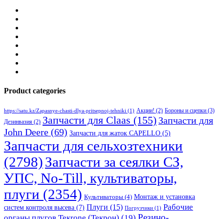
Product categories
Бороны и сцепки
(3)
Акции!
(2)
https://satu.kz/Zapasnye-chasti-dlya-pritsepnoj-tehniki
(1)
Запчасти для Claas
(155)
Запчасти для
Дезинвазия
(2)
John Deere
(69)
Запчасти для жаток CAPELLO
(5)
Запчасти для сельхозтехники
(2798)
Запчасти за сеялки СЗ,
УПС, No-Till, культиваторы,
плуги
(2354)
Монтаж и установка
Культиваторы
(4)
Рабочие
Плуги
(15)
систем контроля высева
(7)
Погрузчики
(1)
Резино-
органы плугов Текrоne (Текрон)
(19)