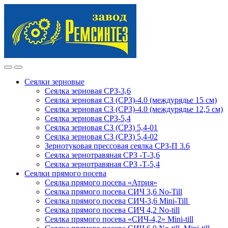
Skip
Skip
to
to
navigation
content
Сеялки зерновые
Сеялка зерновая СРЗ-3,6
Сеялка зерновая СЗ (СРЗ)-4.0 (междурядье 15 см)
Сеялка зерновая СЗ (СРЗ)-4.0 (междурядье 12,5 см)
Сеялка зерновая СРЗ-5,4
Сеялка зерновая СЗ (СРЗ) 5,4-01
Сеялка зерновая СЗ (СРЗ) 5,4-02
Зернотуковая прессовая сеялка СРЗ-П 3.6
Сеялка зернотравяная СРЗ -Т-3,6
Сеялка зернотравяная СРЗ -Т-5,4
Сеялки прямого посева
Сеялка прямого посева «Атрия»
Сеялка прямого посева СИЧ 3,6 No-Till
Сеялка прямого посева СИЧ-3,6 Mini-Till
Сеялка прямого посева СИЧ 4,2 No-till
Сеялка прямого посева «СИЧ-4,2» Mini-till