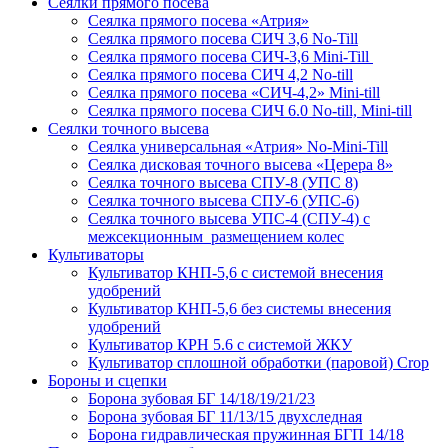
Сеялки прямого посева
Сеялка прямого посева «Атрия»
Сеялка прямого посева СИЧ 3,6 No-Till
Сеялка прямого посева СИЧ-3,6 Mini-Till
Сеялка прямого посева СИЧ 4,2 No-till
Сеялка прямого посева «СИЧ-4,2» Mini-till
Сеялка прямого посева СИЧ 6.0 No-till, Mini-till
Сеялки точного высева
Сеялка универсальная «Атрия» No-Mini-Till
Сеялка дисковая точного высева «Церера 8»
Сеялка точного высева СПУ-8 (УПС 8)
Сеялка точного высева СПУ-6 (УПС-6)
Сеялка точного высева УПС-4 (СПУ-4) с
межсекционным размещением колес
Культиваторы
Культиватор КНП-5,6 с системой внесения
удобрений
Культиватор КНП-5,6 без системы внесения
удобрений
Культиватор КРН 5.6 с системой ЖКУ
Культиватор сплошной обработки (паровой) Crop
Бороны и сцепки
Борона зубовая БГ 14/18/19/21/23
Борона зубовая БГ 11/13/15 двухследная
Борона гидравлическая пружинная БГП 14/18