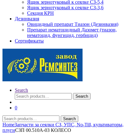
Ящик зернотуковый к сеялке СЗ-5,4
Ящик зернотуковый к сеялке СЗ-3,6
Секция КРН
Дезинвазия
Овицидный препарат Тиазон (Дезинвазия)
Препарат нематоцидный Дазомет (тиазон,
нематоцид, фунгицид, гербицид)
Сертификаты
Search
Search
Search
for:
0
Search
Search
for:
Home
Запчасти за сеялки СЗ, УПС, No-Till, культиваторы,
плуги
СЗП 00.510А-03 КОЛЕСО