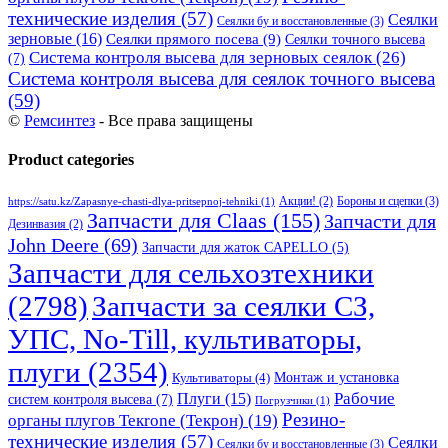
технические изделия
(57)
Сеялки
Сеялки бу и восстановленные
(3)
зерновые
(16)
Сеялки прямого посева
(9)
Сеялки точного высева
Система контроля высева для зерновых сеялок
(26)
(7)
Система контроля высева для сеялок точного высева
(59)
©
Ремсинтез
- Все права защищены
Product categories
Бороны и сцепки
(3)
Акции!
(2)
https://satu.kz/Zapasnye-chasti-dlya-pritsepnoj-tehniki
(1)
Запчасти для Claas
(155)
Запчасти для
Дезинвазия
(2)
John Deere
(69)
Запчасти для жаток CAPELLO
(5)
Запчасти для сельхозтехники
(2798)
Запчасти за сеялки СЗ,
УПС, No-Till, культиваторы,
плуги
(2354)
Монтаж и установка
Культиваторы
(4)
Рабочие
Плуги
(15)
систем контроля высева
(7)
Погрузчики
(1)
Резино-
органы плугов Текrоne (Текрон)
(19)
технические изделия
(57)
Сеялки
Сеялки бу и восстановленные
(3)