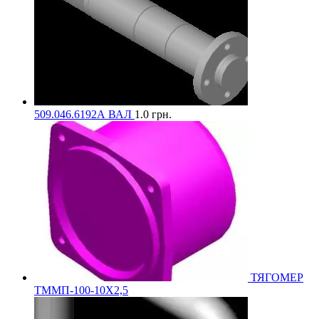
509.046.6192А ВАЛ
1.0
грн.
ТЯГОМЕР
ТММП-100-10Х2,5