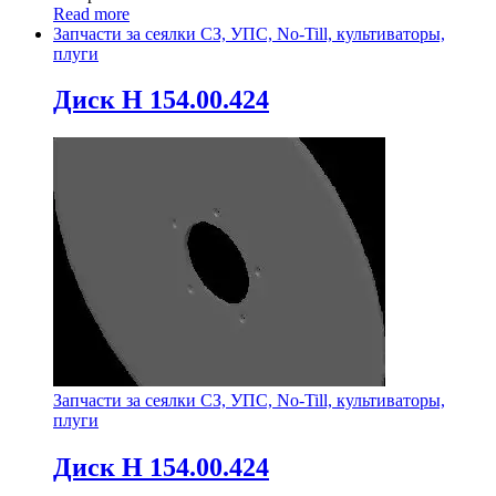
Read more
Запчасти за сеялки СЗ, УПС, No-Till, культиваторы,
плуги
Диск Н 154.00.424
Запчасти за сеялки СЗ, УПС, No-Till, культиваторы,
плуги
Диск Н 154.00.424