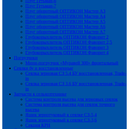
Плуг Гетьман-6
Плуг Гетьман-7
Плуг оборотный ОПТИКОН Мастер А3
Плуг оборотный ОПТИКОН Мастер А4
Плуг оборотный ОПТИКОН Мастер А5
Плуг оборотный ОПТИКОН Мастер А6
Плуг оборотный ОПТИКОН Мастер А7
Глубокорыхлитель ОПТИКОН Фаворит 2
Глубокорыхлитель ОПТИКОН Фаворит 2,5
Глубокорыхлитель ОПТИКОН Фаворит 3
Глубокорыхлитель ОПТИКОН Фаворит 4
Погрузчики
Мини-погрузчик «Муравей 300» фронтальный
Сеялки бу и восстановленные
Сеялка зерновая СЗ 5.4 БУ восстановленная, Trade-
in
Сеялка зерновая СЗ 3.6 БУ восстановленная, Trade-
in
Запчасти к сельхозтехнике
Система контроля высева для зерновых сеялок
Система контроля высева для сеялок точного
высева
Ящик зернотуковый к сеялке СЗ-5,4
Ящик зернотуковый к сеялке СЗ-3,6
Секция КРН