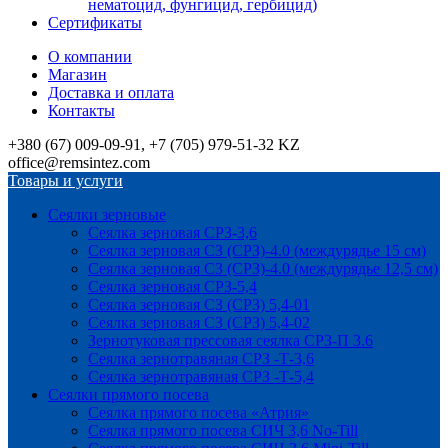
нематоцид, фунгицид, гербицид)
Сертификаты
О компании
Магазин
Доставка и оплата
Контакты
+380 (67) 009-09-91, +7 (705) 979-51-32 KZ
office@remsintez.com
Товары и услуги
Сеялки зерновые
Сеялка зерновая СРЗ-3,6
Сеялка зерновая СЗ (СРЗ)-4.0 (междурядье 15 см)
Сеялка зерновая СЗ (СРЗ)-4.0 (междурядье 12,5 см)
Сеялка зерновая СРЗ-5,4
Сеялка зерновая СЗ (СРЗ) 5,4-01
Сеялка зерновая СЗ (СРЗ) 5,4-02
Зернотуковая прессовая сеялка СРЗ-П 3.6
Сеялка зернотравяная СРЗ -Т-3,6
Сеялка зернотравяная СРЗ -Т-5,4
Сеялки прямого посева
Сеялка прямого посева «Атрия»
Сеялка прямого посева СИЧ 3,6 No-Till