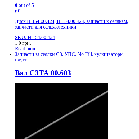
0
out of 5
(0)
Диск Н 154.00.424, Н 154.00.424, запчасти к сеялкам,
запчасти для сельхозтехники
SKU: Н 154.00.424
1.0
грн.
Read more
Запчасти за сеялки СЗ, УПС, No-Till, культиваторы,
плуги
Вал СЗТА 00.603