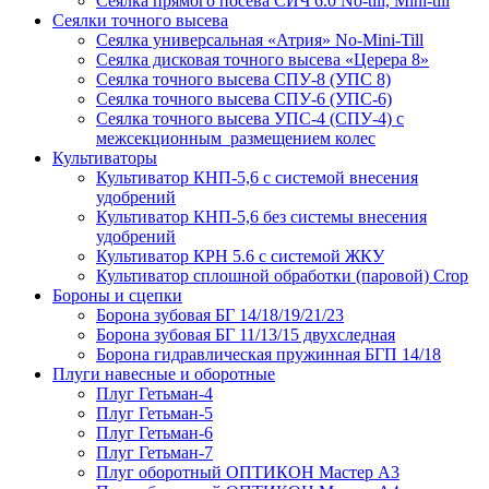
Сеялка прямого посева СИЧ 6.0 No-till, Mini-till
Сеялки точного высева
Сеялка универсальная «Атрия» No-Mini-Till
Сеялка дисковая точного высева «Церера 8»
Сеялка точного высева СПУ-8 (УПС 8)
Сеялка точного высева СПУ-6 (УПС-6)
Сеялка точного высева УПС-4 (СПУ-4) с
межсекционным размещением колес
Культиваторы
Культиватор КНП-5,6 с системой внесения
удобрений
Культиватор КНП-5,6 без системы внесения
удобрений
Культиватор КРН 5.6 с системой ЖКУ
Культиватор сплошной обработки (паровой) Crop
Бороны и сцепки
Борона зубовая БГ 14/18/19/21/23
Борона зубовая БГ 11/13/15 двухследная
Борона гидравлическая пружинная БГП 14/18
Плуги навесные и оборотные
Плуг Гетьман-4
Плуг Гетьман-5
Плуг Гетьман-6
Плуг Гетьман-7
Плуг оборотный ОПТИКОН Мастер А3