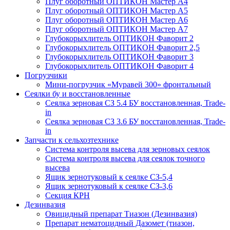
Плуг оборотный ОПТИКОН Мастер А4
Плуг оборотный ОПТИКОН Мастер А5
Плуг оборотный ОПТИКОН Мастер А6
Плуг оборотный ОПТИКОН Мастер А7
Глубокорыхлитель ОПТИКОН Фаворит 2
Глубокорыхлитель ОПТИКОН Фаворит 2,5
Глубокорыхлитель ОПТИКОН Фаворит 3
Глубокорыхлитель ОПТИКОН Фаворит 4
Погрузчики
Мини-погрузчик «Муравей 300» фронтальный
Сеялки бу и восстановленные
Сеялка зерновая СЗ 5.4 БУ восстановленная, Trade-
in
Сеялка зерновая СЗ 3.6 БУ восстановленная, Trade-
in
Запчасти к сельхозтехнике
Система контроля высева для зерновых сеялок
Система контроля высева для сеялок точного
высева
Ящик зернотуковый к сеялке СЗ-5,4
Ящик зернотуковый к сеялке СЗ-3,6
Секция КРН
Дезинвазия
Овицидный препарат Тиазон (Дезинвазия)
Препарат нематоцидный Дазомет (тиазон,