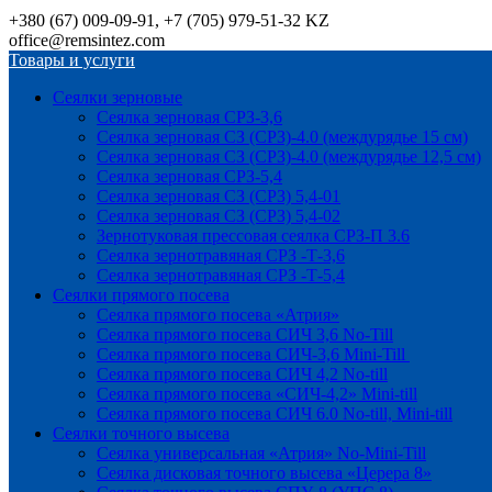
+380 (67) 009-09-91, +7 (705) 979-51-32 KZ
office@remsintez.com
Товары и услуги
Сеялки зерновые
Сеялка зерновая СРЗ-3,6
Сеялка зерновая СЗ (СРЗ)-4.0 (междурядье 15 см)
Сеялка зерновая СЗ (СРЗ)-4.0 (междурядье 12,5 см)
Сеялка зерновая СРЗ-5,4
Сеялка зерновая СЗ (СРЗ) 5,4-01
Сеялка зерновая СЗ (СРЗ) 5,4-02
Зернотуковая прессовая сеялка СРЗ-П 3.6
Сеялка зернотравяная СРЗ -Т-3,6
Сеялка зернотравяная СРЗ -Т-5,4
Сеялки прямого посева
Сеялка прямого посева «Атрия»
Сеялка прямого посева СИЧ 3,6 No-Till
Сеялка прямого посева СИЧ-3,6 Mini-Till
Сеялка прямого посева СИЧ 4,2 No-till
Сеялка прямого посева «СИЧ-4,2» Mini-till
Сеялка прямого посева СИЧ 6.0 No-till, Mini-till
Сеялки точного высева
Сеялка универсальная «Атрия» No-Mini-Till
Сеялка дисковая точного высева «Церера 8»