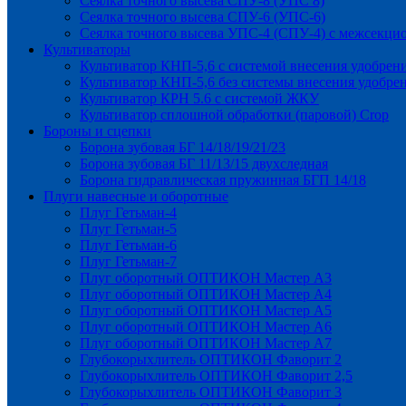
Сеялка точного высева СПУ-8 (УПС 8)
Сеялка точного высева СПУ-6 (УПС-6)
Сеялка точного высева УПС-4 (СПУ-4) с межсекц
Культиваторы
Культиватор КНП-5,6 с системой внесения удобрен
Культиватор КНП-5,6 без системы внесения удобре
Культиватор КРН 5.6 с системой ЖКУ
Культиватор сплошной обработки (паровой) Crop
Бороны и сцепки
Борона зубовая БГ 14/18/19/21/23
Борона зубовая БГ 11/13/15 двухследная
Борона гидравлическая пружинная БГП 14/18
Плуги навесные и оборотные
Плуг Гетьман-4
Плуг Гетьман-5
Плуг Гетьман-6
Плуг Гетьман-7
Плуг оборотный ОПТИКОН Мастер А3
Плуг оборотный ОПТИКОН Мастер А4
Плуг оборотный ОПТИКОН Мастер А5
Плуг оборотный ОПТИКОН Мастер А6
Плуг оборотный ОПТИКОН Мастер А7
Глубокорыхлитель ОПТИКОН Фаворит 2
Глубокорыхлитель ОПТИКОН Фаворит 2,5
Глубокорыхлитель ОПТИКОН Фаворит 3