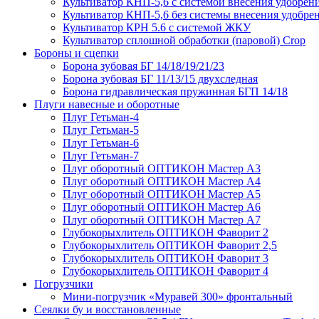
Культиватор КНП-5,6 с системой внесения удобрен
Культиватор КНП-5,6 без системы внесения удобре
Культиватор КРН 5.6 с системой ЖКУ
Культиватор сплошной обработки (паровой) Crop
Бороны и сцепки
Борона зубовая БГ 14/18/19/21/23
Борона зубовая БГ 11/13/15 двухследная
Борона гидравлическая пружинная БГП 14/18
Плуги навесные и оборотные
Плуг Гетьман-4
Плуг Гетьман-5
Плуг Гетьман-6
Плуг Гетьман-7
Плуг оборотный ОПТИКОН Мастер А3
Плуг оборотный ОПТИКОН Мастер А4
Плуг оборотный ОПТИКОН Мастер А5
Плуг оборотный ОПТИКОН Мастер А6
Плуг оборотный ОПТИКОН Мастер А7
Глубокорыхлитель ОПТИКОН Фаворит 2
Глубокорыхлитель ОПТИКОН Фаворит 2,5
Глубокорыхлитель ОПТИКОН Фаворит 3
Глубокорыхлитель ОПТИКОН Фаворит 4
Погрузчики
Мини-погрузчик «Муравей 300» фронтальный
Сеялки бу и восстановленные