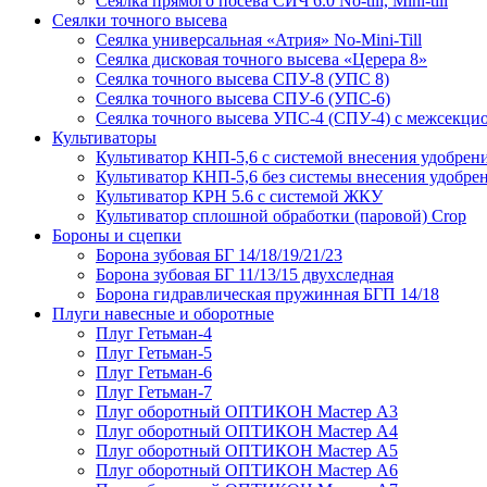
Сеялка прямого посева СИЧ 6.0 No-till, Mini-till
Сеялки точного высева
Сеялка универсальная «Атрия» No-Mini-Till
Сеялка дисковая точного высева «Церера 8»
Сеялка точного высева СПУ-8 (УПС 8)
Сеялка точного высева СПУ-6 (УПС-6)
Сеялка точного высева УПС-4 (СПУ-4) с межсекц
Культиваторы
Культиватор КНП-5,6 с системой внесения удобрен
Культиватор КНП-5,6 без системы внесения удобре
Культиватор КРН 5.6 с системой ЖКУ
Культиватор сплошной обработки (паровой) Crop
Бороны и сцепки
Борона зубовая БГ 14/18/19/21/23
Борона зубовая БГ 11/13/15 двухследная
Борона гидравлическая пружинная БГП 14/18
Плуги навесные и оборотные
Плуг Гетьман-4
Плуг Гетьман-5
Плуг Гетьман-6
Плуг Гетьман-7
Плуг оборотный ОПТИКОН Мастер А3
Плуг оборотный ОПТИКОН Мастер А4
Плуг оборотный ОПТИКОН Мастер А5
Плуг оборотный ОПТИКОН Мастер А6