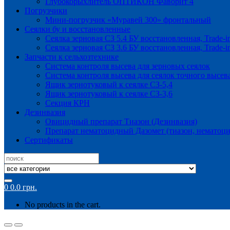
Глубокорыхлитель ОПТИКОН Фаворит 4
Погрузчики
Мини-погрузчик «Муравей 300» фронтальный
Сеялки бу и восстановленные
Сеялка зерновая СЗ 5.4 БУ восстановленная, Trade-i
Сеялка зерновая СЗ 3.6 БУ восстановленная, Trade-i
Запчасти к сельхозтехнике
Система контроля высева для зерновых сеялок
Система контроля высева для сеялок точного высев
Ящик зернотуковый к сеялке СЗ-5,4
Ящик зернотуковый к сеялке СЗ-3,6
Секция КРН
Дезинвазия
Овицидный препарат Тиазон (Дезинвазия)
Препарат нематоцидный Дазомет (тиазон, нематоци
Сертификаты
Search
for:
0
0.0
грн.
No products in the cart.