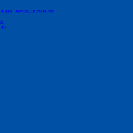
ионным размещением колес
ий
ний