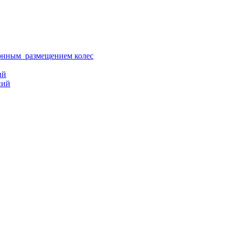
ионным размещением колес
ий
ний