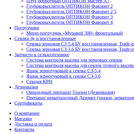
Плуг оборотный ОПТИКОН Мастер А7
Глубокорыхлитель ОПТИКОН Фаворит 2
Глубокорыхлитель ОПТИКОН Фаворит 2,5
Глубокорыхлитель ОПТИКОН Фаворит 3
Глубокорыхлитель ОПТИКОН Фаворит 4
Погрузчики
Мини-погрузчик «Муравей 300» фронтальный
Сеялки бу и восстановленные
Сеялка зерновая СЗ 5.4 БУ восстановленная, Trade-i
Сеялка зерновая СЗ 3.6 БУ восстановленная, Trade-i
Запчасти к сельхозтехнике
Система контроля высева для зерновых сеялок
Система контроля высева для сеялок точного высев
Ящик зернотуковый к сеялке СЗ-5,4
Ящик зернотуковый к сеялке СЗ-3,6
Секция КРН
Дезинвазия
Овицидный препарат Тиазон (Дезинвазия)
Препарат нематоцидный Дазомет (тиазон, нематоци
Сертификаты
О компании
Магазин
Доставка и оплата
Контакты