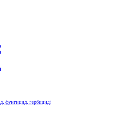
n
n
а
д, фунгицид, гербицид)