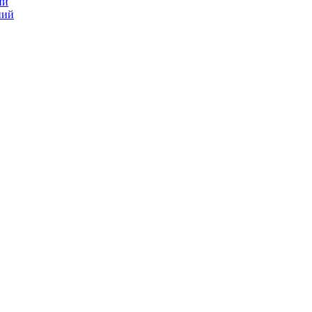
ий
ний