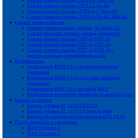
Сеялка прямого посева СИЧ-3,6 Mini-Till
Сеялка прямого посева СИЧ 4,2 No-till
Сеялка прямого посева «СИЧ-4,2» Mini-till
Сеялка прямого посева СИЧ 6.0 No-till, Mini-till
Сеялки точного высева
Сеялка универсальная «Атрия» No-Mini-Till
Сеялка дисковая точного высева «Церера 8»
Сеялка точного высева СПУ-8 (УПС 8)
Сеялка точного высева СПУ-6 (УПС-6)
Сеялка точного высева УПС-4 (СПУ-4) с
межсекционным размещением колес
Культиваторы
Культиватор КНП-5,6 с системой внесения
удобрений
Культиватор КНП-5,6 без системы внесения
удобрений
Культиватор КРН 5.6 с системой ЖКУ
Культиватор сплошной обработки (паровой) Crop
Бороны и сцепки
Борона зубовая БГ 14/18/19/21/23
Борона зубовая БГ 11/13/15 двухследная
Борона гидравлическая пружинная БГП 14/18
Плуги навесные и оборотные
Плуг Гетьман-4
Плуг Гетьман-5