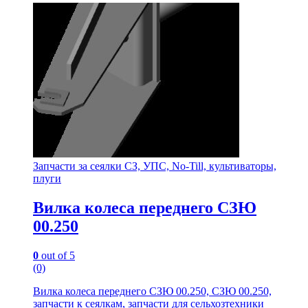
Запчасти за сеялки СЗ, УПС, No-Till, культиваторы,
плуги
Вилка колеса переднего СЗЮ
00.250
0
out of 5
(0)
Вилка колеса переднего СЗЮ 00.250, СЗЮ 00.250,
запчасти к сеялкам, запчасти для сельхозтехники