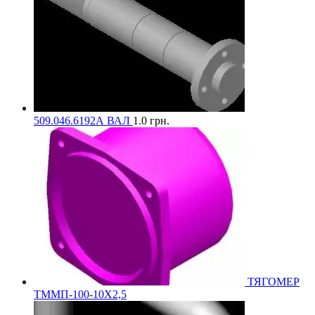
509.046.6192А ВАЛ
1.0
грн.
ТЯГОМЕР
ТММП-100-10Х2,5