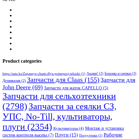
Product categories
Бороны и сцепки
(3)
Акции!
(2)
https://satu.kz/Zapasnye-chasti-dlya-pritsepnoj-tehniki
(1)
Запчасти для Claas
(155)
Запчасти для
Дезинвазия
(2)
John Deere
(69)
Запчасти для жаток CAPELLO
(5)
Запчасти для сельхозтехники
(2798)
Запчасти за сеялки СЗ,
УПС, No-Till, культиваторы,
плуги
(2354)
Монтаж и установка
Культиваторы
(4)
Рабочие
Плуги
(15)
систем контроля высева
(7)
Погрузчики
(1)