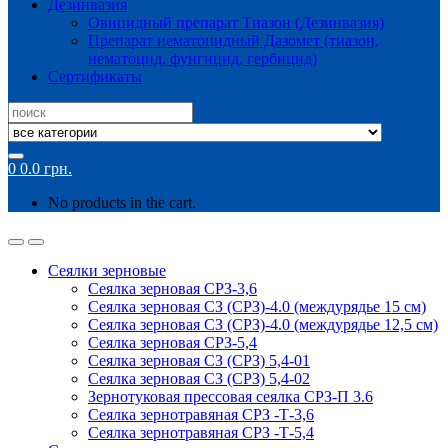
Дезинвазия
Овицидный препарат Тиазон (Дезинвазия)
Препарат нематоцидный Дазомет (тиазон,
нематоцид, фунгицид, гербицид)
Сертификаты
Search
for:
0
0.0
грн.
No products in the cart.
Сеялки зерновые
Сеялка зерновая СРЗ-3,6
Сеялка зерновая СЗ (СРЗ)-4.0 (междурядье 15 см)
Сеялка зерновая СЗ (СРЗ)-4.0 (междурядье 12,5 см)
Сеялка зерновая СРЗ-5,4
Сеялка зерновая СЗ (СРЗ) 5,4-01
Сеялка зерновая СЗ (СРЗ) 5,4-02
Зернотуковая прессовая сеялка СРЗ-П 3.6
Сеялка зернотравяная СРЗ -Т-3,6
Сеялка зернотравяная СРЗ -Т-5,4