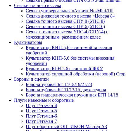
Сеялка прямого посева СИЧ 6.0 No-till, Mini-till
Сеялки точного высева
Сеялка универсальная «Атрия» No-Mini-Till
Сеялка дисковая точного высева «Церера 8»
Сеялка точного высева СПУ-8 (УПС 8)
Сеялка точного высева СПУ-6 (УПС-6)
Сеялка точного высева УПС-4 (СПУ-4) с
межсекционным размещением колес
Культиваторы
Культиватор КНП-5,6 с системой внесения
удобрений
Культиватор КНП-5,6 без системы внесения
удобрений
Культиватор КРН 5.6 с системой ЖКУ
Культиватор сплошной обработки (паровой) Crop
Бороны и сцепки
Борона зубовая БГ 14/18/19/21/23
Борона зубовая БГ 11/13/15 двухследная
Борона гидравлическая пружинная БГП 14/18
Плуги навесные и оборотные
Плуг Гетьман-4
Плуг Гетьман-5
Плуг Гетьман-6
Плуг Гетьман-7
Плуг оборотный ОПТИКОН Мастер А3