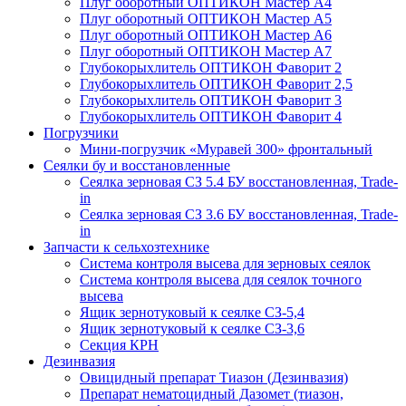
Плуг оборотный ОПТИКОН Мастер А4
Плуг оборотный ОПТИКОН Мастер А5
Плуг оборотный ОПТИКОН Мастер А6
Плуг оборотный ОПТИКОН Мастер А7
Глубокорыхлитель ОПТИКОН Фаворит 2
Глубокорыхлитель ОПТИКОН Фаворит 2,5
Глубокорыхлитель ОПТИКОН Фаворит 3
Глубокорыхлитель ОПТИКОН Фаворит 4
Погрузчики
Мини-погрузчик «Муравей 300» фронтальный
Сеялки бу и восстановленные
Сеялка зерновая СЗ 5.4 БУ восстановленная, Trade-
in
Сеялка зерновая СЗ 3.6 БУ восстановленная, Trade-
in
Запчасти к сельхозтехнике
Система контроля высева для зерновых сеялок
Система контроля высева для сеялок точного
высева
Ящик зернотуковый к сеялке СЗ-5,4
Ящик зернотуковый к сеялке СЗ-3,6
Секция КРН
Дезинвазия
Овицидный препарат Тиазон (Дезинвазия)
Препарат нематоцидный Дазомет (тиазон,