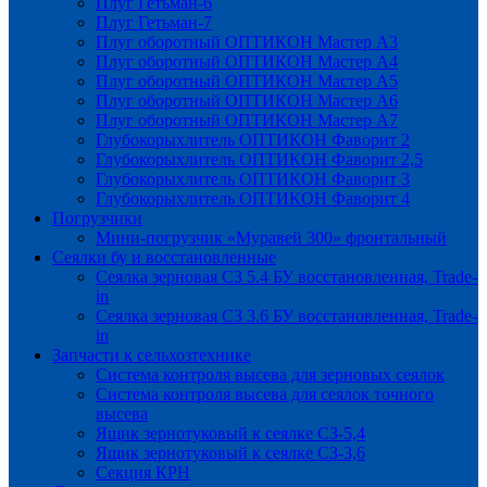
Плуг Гетьман-6
Плуг Гетьман-7
Плуг оборотный ОПТИКОН Мастер А3
Плуг оборотный ОПТИКОН Мастер А4
Плуг оборотный ОПТИКОН Мастер А5
Плуг оборотный ОПТИКОН Мастер А6
Плуг оборотный ОПТИКОН Мастер А7
Глубокорыхлитель ОПТИКОН Фаворит 2
Глубокорыхлитель ОПТИКОН Фаворит 2,5
Глубокорыхлитель ОПТИКОН Фаворит 3
Глубокорыхлитель ОПТИКОН Фаворит 4
Погрузчики
Мини-погрузчик «Муравей 300» фронтальный
Сеялки бу и восстановленные
Сеялка зерновая СЗ 5.4 БУ восстановленная, Trade-
in
Сеялка зерновая СЗ 3.6 БУ восстановленная, Trade-
in
Запчасти к сельхозтехнике
Система контроля высева для зерновых сеялок
Система контроля высева для сеялок точного
высева
Ящик зернотуковый к сеялке СЗ-5,4
Ящик зернотуковый к сеялке СЗ-3,6
Секция КРН