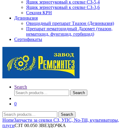
Ящик зернотуковый к сеялке СЗ-5,4
Ящик зернотуковый к сеялке СЗ-3,6
Секция КРН
Дезинвазия
Овицидный препарат Тиазон (Дезинвазия)
Препарат нематоцидный Дазомет (тиазон,
нематоцид, фунгицид, гербицид)
Сертификаты
Search
Search
Search
for:
0
Search
Search
for:
Home
Запчасти за сеялки СЗ, УПС, No-Till, культиваторы,
плуги
СЗТ 00.050 ЗВЕЗДОЧКА