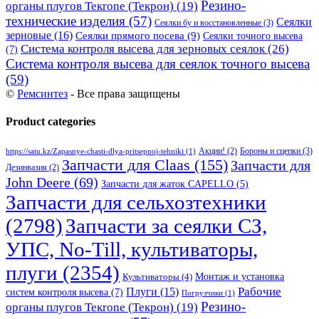
Резино-
органы плугов Текrоne (Текрон)
(19)
технические изделия
(57)
Сеялки
Сеялки бу и восстановленные
(3)
зерновые
(16)
Сеялки прямого посева
(9)
Сеялки точного высева
Система контроля высева для зерновых сеялок
(26)
(7)
Система контроля высева для сеялок точного высева
(59)
©
Ремсинтез
- Все права защищены
Product categories
Бороны и сцепки
(3)
Акции!
(2)
https://satu.kz/Zapasnye-chasti-dlya-pritsepnoj-tehniki
(1)
Запчасти для Claas
(155)
Запчасти для
Дезинвазия
(2)
John Deere
(69)
Запчасти для жаток CAPELLO
(5)
Запчасти для сельхозтехники
(2798)
Запчасти за сеялки СЗ,
УПС, No-Till, культиваторы,
плуги
(2354)
Монтаж и установка
Культиваторы
(4)
Рабочие
Плуги
(15)
систем контроля высева
(7)
Погрузчики
(1)
Резино-
органы плугов Текrоne (Текрон)
(19)