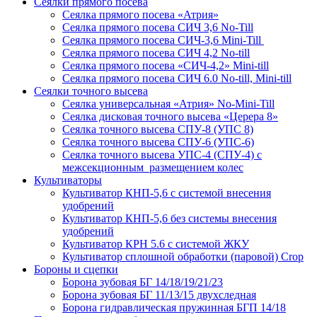
Сеялки прямого посева
Сеялка прямого посева «Атрия»
Сеялка прямого посева СИЧ 3,6 No-Till
Сеялка прямого посева СИЧ-3,6 Mini-Till
Сеялка прямого посева СИЧ 4,2 No-till
Сеялка прямого посева «СИЧ-4,2» Mini-till
Сеялка прямого посева СИЧ 6.0 No-till, Mini-till
Сеялки точного высева
Сеялка универсальная «Атрия» No-Mini-Till
Сеялка дисковая точного высева «Церера 8»
Сеялка точного высева СПУ-8 (УПС 8)
Сеялка точного высева СПУ-6 (УПС-6)
Сеялка точного высева УПС-4 (СПУ-4) с
межсекционным размещением колес
Культиваторы
Культиватор КНП-5,6 с системой внесения
удобрений
Культиватор КНП-5,6 без системы внесения
удобрений
Культиватор КРН 5.6 с системой ЖКУ
Культиватор сплошной обработки (паровой) Crop
Бороны и сцепки
Борона зубовая БГ 14/18/19/21/23
Борона зубовая БГ 11/13/15 двухследная
Борона гидравлическая пружинная БГП 14/18