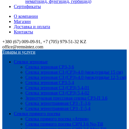
нематоцид, фунгицид, гербицид)
Сертификаты
О компании
Магазин
Доставка и оплата
Контакты
+380 (67) 009-09-91, +7 (705) 979-51-32 KZ
office@remsintez.com
Товары и услуги
Сеялки зерновые
Сеялка зерновая СРЗ-3,6
Сеялка зерновая СЗ (СРЗ)-4.0 (междурядье 15 см)
Сеялка зерновая СЗ (СРЗ)-4.0 (междурядье 12,5 см)
Сеялка зерновая СРЗ-5,4
Сеялка зерновая СЗ (СРЗ) 5,4-01
Сеялка зерновая СЗ (СРЗ) 5,4-02
Зернотуковая прессовая сеялка СРЗ-П 3.6
Сеялка зернотравяная СРЗ -Т-3,6
Сеялка зернотравяная СРЗ -Т-5,4
Сеялки прямого посева
Сеялка прямого посева «Атрия»
Сеялка прямого посева СИЧ 3,6 No-Till