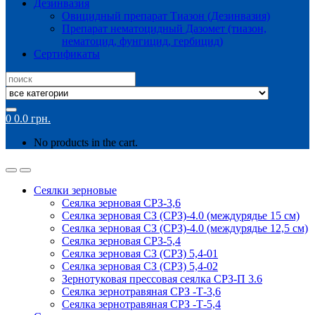
Дезинвазия
Овицидный препарат Тиазон (Дезинвазия)
Препарат нематоцидный Дазомет (тиазон,
нематоцид, фунгицид, гербицид)
Сертификаты
Search
for:
0
0.0
грн.
No products in the cart.
Сеялки зерновые
Сеялка зерновая СРЗ-3,6
Сеялка зерновая СЗ (СРЗ)-4.0 (междурядье 15 см)
Сеялка зерновая СЗ (СРЗ)-4.0 (междурядье 12,5 см)
Сеялка зерновая СРЗ-5,4
Сеялка зерновая СЗ (СРЗ) 5,4-01
Сеялка зерновая СЗ (СРЗ) 5,4-02
Зернотуковая прессовая сеялка СРЗ-П 3.6
Сеялка зернотравяная СРЗ -Т-3,6
Сеялка зернотравяная СРЗ -Т-5,4