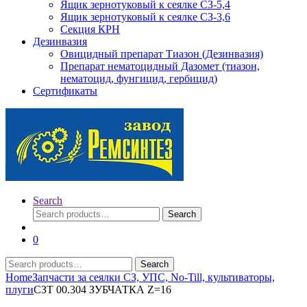
Ящик зернотуковый к сеялке СЗ-5,4
Ящик зернотуковый к сеялке СЗ-3,6
Секция КРН
Дезинвазия
Овицидный препарат Тиазон (Дезинвазия)
Препарат нематоцидный Дазомет (тиазон,
нематоцид, фунгицид, гербицид)
Сертификаты
Search
Search
Search
for:
0
Search
Search
for:
Home
Запчасти за сеялки СЗ, УПС, No-Till, культиваторы,
плуги
СЗТ 00.304 ЗУБЧАТКА Z=16