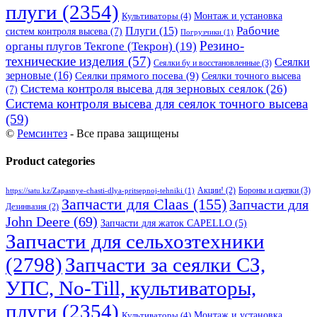
плуги
(2354)
Монтаж и установка
Культиваторы
(4)
Рабочие
Плуги
(15)
систем контроля высева
(7)
Погрузчики
(1)
Резино-
органы плугов Текrоne (Текрон)
(19)
технические изделия
(57)
Сеялки
Сеялки бу и восстановленные
(3)
зерновые
(16)
Сеялки прямого посева
(9)
Сеялки точного высева
Система контроля высева для зерновых сеялок
(26)
(7)
Система контроля высева для сеялок точного высева
(59)
©
Ремсинтез
- Все права защищены
Product categories
Бороны и сцепки
(3)
Акции!
(2)
https://satu.kz/Zapasnye-chasti-dlya-pritsepnoj-tehniki
(1)
Запчасти для Claas
(155)
Запчасти для
Дезинвазия
(2)
John Deere
(69)
Запчасти для жаток CAPELLO
(5)
Запчасти для сельхозтехники
(2798)
Запчасти за сеялки СЗ,
УПС, No-Till, культиваторы,
плуги
(2354)
Монтаж и установка
Культиваторы
(4)