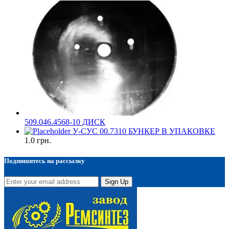
509.046.4568-10 ДИСК
У-СУС 00.7310 БУНКЕР В УПАКОВКЕ
1.0
грн.
Подпишитесь на рассылку
Sign Up