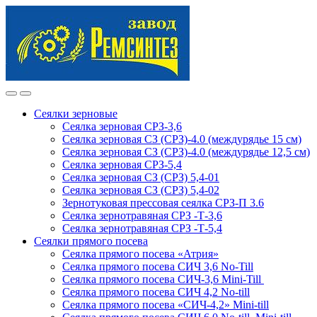
Skip
Skip
to
to
navigation
content
Сеялки зерновые
Сеялка зерновая СРЗ-3,6
Сеялка зерновая СЗ (СРЗ)-4.0 (междурядье 15 см)
Сеялка зерновая СЗ (СРЗ)-4.0 (междурядье 12,5 см)
Сеялка зерновая СРЗ-5,4
Сеялка зерновая СЗ (СРЗ) 5,4-01
Сеялка зерновая СЗ (СРЗ) 5,4-02
Зернотуковая прессовая сеялка СРЗ-П 3.6
Сеялка зернотравяная СРЗ -Т-3,6
Сеялка зернотравяная СРЗ -Т-5,4
Сеялки прямого посева
Сеялка прямого посева «Атрия»
Сеялка прямого посева СИЧ 3,6 No-Till
Сеялка прямого посева СИЧ-3,6 Mini-Till
Сеялка прямого посева СИЧ 4,2 No-till
Сеялка прямого посева «СИЧ-4,2» Mini-till