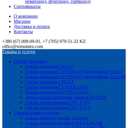
нематоцид, фунгицид, гербицид)
Сертификаты
О компании
Магазин
Доставка и оплата
Контакты
+380 (67) 009-09-91, +7 (705) 979-51-32 KZ
office@remsintez.com
Товары и услуги
Сеялки зерновые
Сеялка зерновая СРЗ-3,6
Сеялка зерновая СЗ (СРЗ)-4.0 (междурядье 15 см)
Сеялка зерновая СЗ (СРЗ)-4.0 (междурядье 12,5 см)
Сеялка зерновая СРЗ-5,4
Сеялка зерновая СЗ (СРЗ) 5,4-01
Сеялка зерновая СЗ (СРЗ) 5,4-02
Зернотуковая прессовая сеялка СРЗ-П 3.6
Сеялка зернотравяная СРЗ -Т-3,6
Сеялка зернотравяная СРЗ -Т-5,4
Сеялки прямого посева
Сеялка прямого посева «Атрия»
Сеялка прямого посева СИЧ 3,6 No-Till