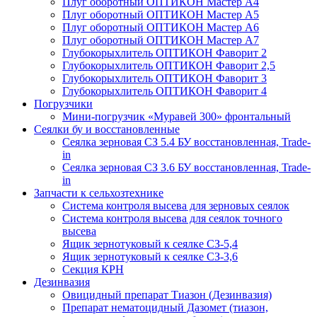
Плуг оборотный ОПТИКОН Мастер А4
Плуг оборотный ОПТИКОН Мастер А5
Плуг оборотный ОПТИКОН Мастер А6
Плуг оборотный ОПТИКОН Мастер А7
Глубокорыхлитель ОПТИКОН Фаворит 2
Глубокорыхлитель ОПТИКОН Фаворит 2,5
Глубокорыхлитель ОПТИКОН Фаворит 3
Глубокорыхлитель ОПТИКОН Фаворит 4
Погрузчики
Мини-погрузчик «Муравей 300» фронтальный
Сеялки бу и восстановленные
Сеялка зерновая СЗ 5.4 БУ восстановленная, Trade-
in
Сеялка зерновая СЗ 3.6 БУ восстановленная, Trade-
in
Запчасти к сельхозтехнике
Система контроля высева для зерновых сеялок
Система контроля высева для сеялок точного
высева
Ящик зернотуковый к сеялке СЗ-5,4
Ящик зернотуковый к сеялке СЗ-3,6
Секция КРН
Дезинвазия
Овицидный препарат Тиазон (Дезинвазия)
Препарат нематоцидный Дазомет (тиазон,