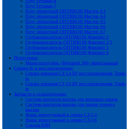
Плуг Гетьман-6
Плуг Гетьман-7
Плуг оборотный ОПТИКОН Мастер А3
Плуг оборотный ОПТИКОН Мастер А4
Плуг оборотный ОПТИКОН Мастер А5
Плуг оборотный ОПТИКОН Мастер А6
Плуг оборотный ОПТИКОН Мастер А7
Глубокорыхлитель ОПТИКОН Фаворит 2
Глубокорыхлитель ОПТИКОН Фаворит 2,5
Глубокорыхлитель ОПТИКОН Фаворит 3
Глубокорыхлитель ОПТИКОН Фаворит 4
Погрузчики
Мини-погрузчик «Муравей 300» фронтальный
Сеялки бу и восстановленные
Сеялка зерновая СЗ 5.4 БУ восстановленная, Trade-
in
Сеялка зерновая СЗ 3.6 БУ восстановленная, Trade-
in
Запчасти к сельхозтехнике
Система контроля высева для зерновых сеялок
Система контроля высева для сеялок точного
высева
Ящик зернотуковый к сеялке СЗ-5,4
Ящик зернотуковый к сеялке СЗ-3,6
Секция КРН