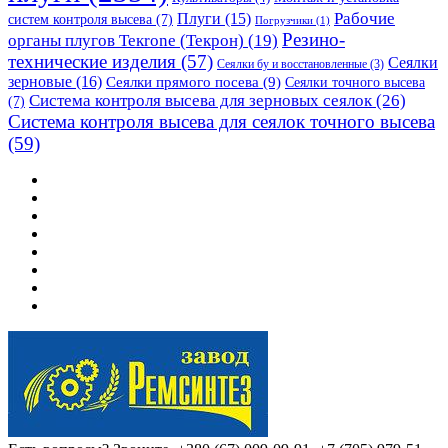
Рабочие
Плуги
(15)
систем контроля высева
(7)
Погрузчики
(1)
Резино-
органы плугов Текrоne (Текрон)
(19)
технические изделия
(57)
Сеялки
Сеялки бу и восстановленные
(3)
зерновые
(16)
Сеялки прямого посева
(9)
Сеялки точного высева
Система контроля высева для зерновых сеялок
(26)
(7)
Система контроля высева для сеялок точного высева
(59)