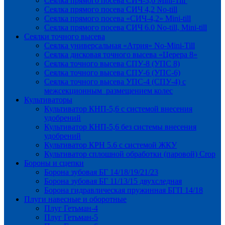
Сеялка прямого посева СИЧ-3,6 Mini-Till
Сеялка прямого посева СИЧ 4,2 No-till
Сеялка прямого посева «СИЧ-4,2» Mini-till
Сеялка прямого посева СИЧ 6.0 No-till, Mini-till
Сеялки точного высева
Сеялка универсальная «Атрия» No-Mini-Till
Сеялка дисковая точного высева «Церера 8»
Сеялка точного высева СПУ-8 (УПС 8)
Сеялка точного высева СПУ-6 (УПС-6)
Сеялка точного высева УПС-4 (СПУ-4) с
межсекционным размещением колес
Культиваторы
Культиватор КНП-5,6 с системой внесения
удобрений
Культиватор КНП-5,6 без системы внесения
удобрений
Культиватор КРН 5.6 с системой ЖКУ
Культиватор сплошной обработки (паровой) Crop
Бороны и сцепки
Борона зубовая БГ 14/18/19/21/23
Борона зубовая БГ 11/13/15 двухследная
Борона гидравлическая пружинная БГП 14/18
Плуги навесные и оборотные
Плуг Гетьман-4
Плуг Гетьман-5