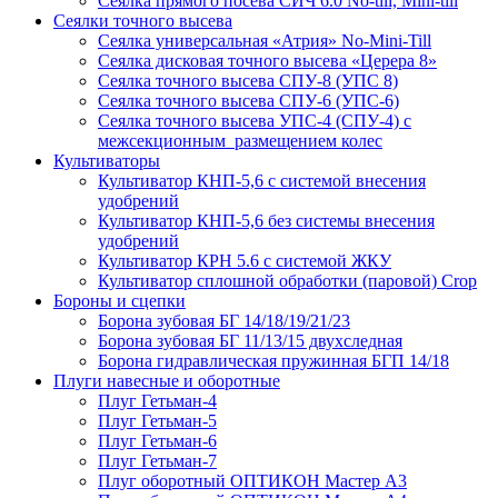
Сеялка прямого посева СИЧ 6.0 No-till, Mini-till
Сеялки точного высева
Сеялка универсальная «Атрия» No-Mini-Till
Сеялка дисковая точного высева «Церера 8»
Сеялка точного высева СПУ-8 (УПС 8)
Сеялка точного высева СПУ-6 (УПС-6)
Сеялка точного высева УПС-4 (СПУ-4) с
межсекционным размещением колес
Культиваторы
Культиватор КНП-5,6 с системой внесения
удобрений
Культиватор КНП-5,6 без системы внесения
удобрений
Культиватор КРН 5.6 с системой ЖКУ
Культиватор сплошной обработки (паровой) Crop
Бороны и сцепки
Борона зубовая БГ 14/18/19/21/23
Борона зубовая БГ 11/13/15 двухследная
Борона гидравлическая пружинная БГП 14/18
Плуги навесные и оборотные
Плуг Гетьман-4
Плуг Гетьман-5
Плуг Гетьман-6
Плуг Гетьман-7
Плуг оборотный ОПТИКОН Мастер А3