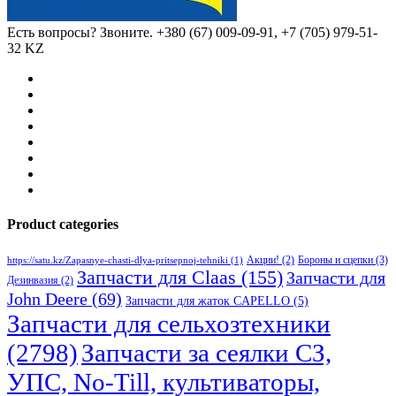
Есть вопросы? Звоните.
+380 (67) 009-09-91, +7 (705) 979-51-
32 KZ
Product categories
Бороны и сцепки
(3)
Акции!
(2)
https://satu.kz/Zapasnye-chasti-dlya-pritsepnoj-tehniki
(1)
Запчасти для Claas
(155)
Запчасти для
Дезинвазия
(2)
John Deere
(69)
Запчасти для жаток CAPELLO
(5)
Запчасти для сельхозтехники
(2798)
Запчасти за сеялки СЗ,
УПС, No-Till, культиваторы,