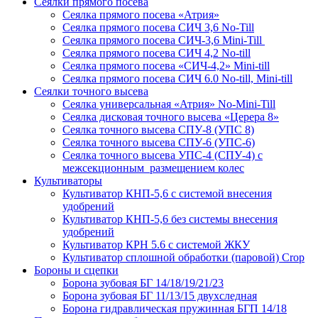
Сеялки прямого посева
Сеялка прямого посева «Атрия»
Сеялка прямого посева СИЧ 3,6 No-Till
Сеялка прямого посева СИЧ-3,6 Mini-Till
Сеялка прямого посева СИЧ 4,2 No-till
Сеялка прямого посева «СИЧ-4,2» Mini-till
Сеялка прямого посева СИЧ 6.0 No-till, Mini-till
Сеялки точного высева
Сеялка универсальная «Атрия» No-Mini-Till
Сеялка дисковая точного высева «Церера 8»
Сеялка точного высева СПУ-8 (УПС 8)
Сеялка точного высева СПУ-6 (УПС-6)
Сеялка точного высева УПС-4 (СПУ-4) с
межсекционным размещением колес
Культиваторы
Культиватор КНП-5,6 с системой внесения
удобрений
Культиватор КНП-5,6 без системы внесения
удобрений
Культиватор КРН 5.6 с системой ЖКУ
Культиватор сплошной обработки (паровой) Crop
Бороны и сцепки
Борона зубовая БГ 14/18/19/21/23
Борона зубовая БГ 11/13/15 двухследная
Борона гидравлическая пружинная БГП 14/18