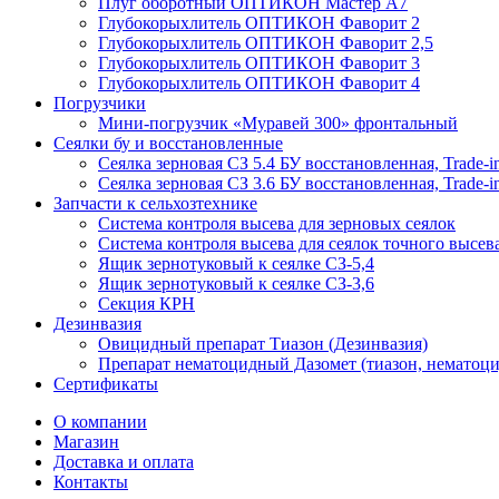
Плуг оборотный ОПТИКОН Мастер А7
Глубокорыхлитель ОПТИКОН Фаворит 2
Глубокорыхлитель ОПТИКОН Фаворит 2,5
Глубокорыхлитель ОПТИКОН Фаворит 3
Глубокорыхлитель ОПТИКОН Фаворит 4
Погрузчики
Мини-погрузчик «Муравей 300» фронтальный
Сеялки бу и восстановленные
Сеялка зерновая СЗ 5.4 БУ восстановленная, Trade-i
Сеялка зерновая СЗ 3.6 БУ восстановленная, Trade-i
Запчасти к сельхозтехнике
Система контроля высева для зерновых сеялок
Система контроля высева для сеялок точного высев
Ящик зернотуковый к сеялке СЗ-5,4
Ящик зернотуковый к сеялке СЗ-3,6
Секция КРН
Дезинвазия
Овицидный препарат Тиазон (Дезинвазия)
Препарат нематоцидный Дазомет (тиазон, нематоци
Сертификаты
О компании
Магазин
Доставка и оплата
Контакты