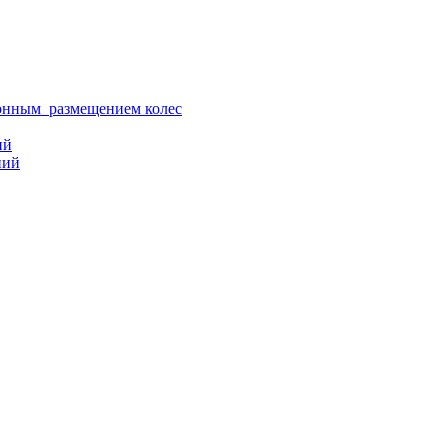
ионным размещением колес
ий
ний