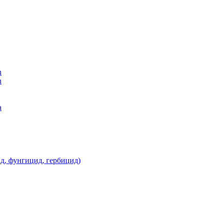
n
n
а
д, фунгицид, гербицид)