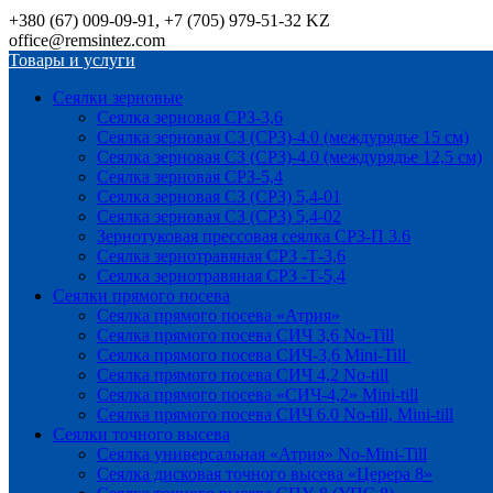
+380 (67) 009-09-91, +7 (705) 979-51-32 KZ
office@remsintez.com
Товары и услуги
Сеялки зерновые
Сеялка зерновая СРЗ-3,6
Сеялка зерновая СЗ (СРЗ)-4.0 (междурядье 15 см)
Сеялка зерновая СЗ (СРЗ)-4.0 (междурядье 12,5 см)
Сеялка зерновая СРЗ-5,4
Сеялка зерновая СЗ (СРЗ) 5,4-01
Сеялка зерновая СЗ (СРЗ) 5,4-02
Зернотуковая прессовая сеялка СРЗ-П 3.6
Сеялка зернотравяная СРЗ -Т-3,6
Сеялка зернотравяная СРЗ -Т-5,4
Сеялки прямого посева
Сеялка прямого посева «Атрия»
Сеялка прямого посева СИЧ 3,6 No-Till
Сеялка прямого посева СИЧ-3,6 Mini-Till
Сеялка прямого посева СИЧ 4,2 No-till
Сеялка прямого посева «СИЧ-4,2» Mini-till
Сеялка прямого посева СИЧ 6.0 No-till, Mini-till
Сеялки точного высева
Сеялка универсальная «Атрия» No-Mini-Till
Сеялка дисковая точного высева «Церера 8»