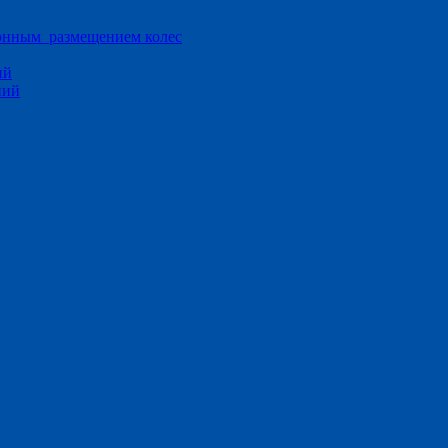
ионным размещением колес
ий
ний