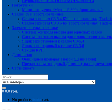
Глубокорыхлитель ОПТИКОН Фаворит 4
Погрузчики
Мини-погрузчик «Муравей 300» фронтальный
Сеялки бу и восстановленные
Сеялка зерновая СЗ 5.4 БУ восстановленная, Trade-i
Сеялка зерновая СЗ 3.6 БУ восстановленная, Trade-i
Запчасти к сельхозтехнике
Система контроля высева для зерновых сеялок
Система контроля высева для сеялок точного высев
Ящик зернотуковый к сеялке СЗ-5,4
Ящик зернотуковый к сеялке СЗ-3,6
Секция КРН
Дезинвазия
Овицидный препарат Тиазон (Дезинвазия)
Препарат нематоцидный Дазомет (тиазон, нематоци
Сертификаты
Search
for:
0
0.0
грн.
No products in the cart.