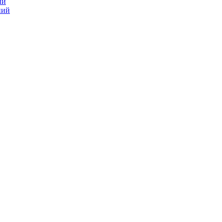
ий
ний