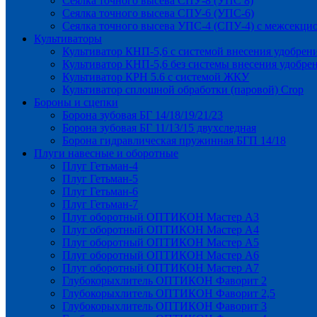
Сеялка точного высева СПУ-8 (УПС 8)
Сеялка точного высева СПУ-6 (УПС-6)
Сеялка точного высева УПС-4 (СПУ-4) с межсекц
Культиваторы
Культиватор КНП-5,6 с системой внесения удобрен
Культиватор КНП-5,6 без системы внесения удобре
Культиватор КРН 5.6 с системой ЖКУ
Культиватор сплошной обработки (паровой) Crop
Бороны и сцепки
Борона зубовая БГ 14/18/19/21/23
Борона зубовая БГ 11/13/15 двухследная
Борона гидравлическая пружинная БГП 14/18
Плуги навесные и оборотные
Плуг Гетьман-4
Плуг Гетьман-5
Плуг Гетьман-6
Плуг Гетьман-7
Плуг оборотный ОПТИКОН Мастер А3
Плуг оборотный ОПТИКОН Мастер А4
Плуг оборотный ОПТИКОН Мастер А5
Плуг оборотный ОПТИКОН Мастер А6
Плуг оборотный ОПТИКОН Мастер А7
Глубокорыхлитель ОПТИКОН Фаворит 2
Глубокорыхлитель ОПТИКОН Фаворит 2,5
Глубокорыхлитель ОПТИКОН Фаворит 3