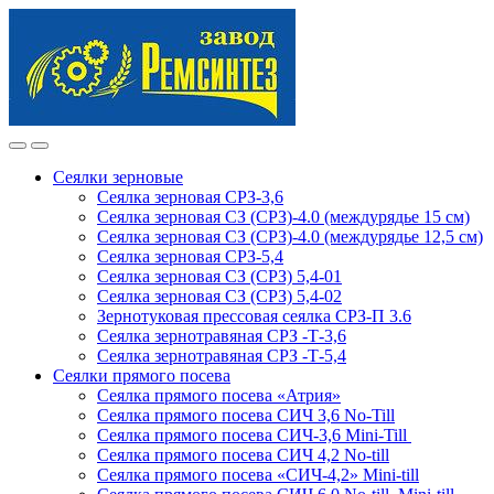
Skip
Skip
to
to
navigation
content
Сеялки зерновые
Сеялка зерновая СРЗ-3,6
Сеялка зерновая СЗ (СРЗ)-4.0 (междурядье 15 см)
Сеялка зерновая СЗ (СРЗ)-4.0 (междурядье 12,5 см)
Сеялка зерновая СРЗ-5,4
Сеялка зерновая СЗ (СРЗ) 5,4-01
Сеялка зерновая СЗ (СРЗ) 5,4-02
Зернотуковая прессовая сеялка СРЗ-П 3.6
Сеялка зернотравяная СРЗ -Т-3,6
Сеялка зернотравяная СРЗ -Т-5,4
Сеялки прямого посева
Сеялка прямого посева «Атрия»
Сеялка прямого посева СИЧ 3,6 No-Till
Сеялка прямого посева СИЧ-3,6 Mini-Till
Сеялка прямого посева СИЧ 4,2 No-till
Сеялка прямого посева «СИЧ-4,2» Mini-till