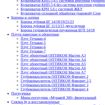
Культиватор КНП-5,6 с системой внесения удобрен
Культиватор КНП-5,6 без системы внесения удобре
Культиватор КРН 5.6 с системой ЖКУ
Культиватор сплошной обработки (паровой) Crop
Бороны и сцепки
Борона зубовая БГ 14/18/19/21/23
Борона зубовая БГ 11/13/15 двухследная
Борона гидравлическая пружинная БГП 14/18
Плуги навесные и оборотные
Плуг Гетьман-4
Плуг Гетьман-5
Плуг Гетьман-6
Плуг Гетьман-7
Плуг оборотный ОПТИКОН Мастер А3
Плуг оборотный ОПТИКОН Мастер А4
Плуг оборотный ОПТИКОН Мастер А5
Плуг оборотный ОПТИКОН Мастер А6
Плуг оборотный ОПТИКОН Мастер А7
Глубокорыхлитель ОПТИКОН Фаворит 2
Глубокорыхлитель ОПТИКОН Фаворит 2,5
Глубокорыхлитель ОПТИКОН Фаворит 3
Глубокорыхлитель ОПТИКОН Фаворит 4
Погрузчики
Мини-погрузчик «Муравей 300» фронтальный
Сеялки бу и восстановленные