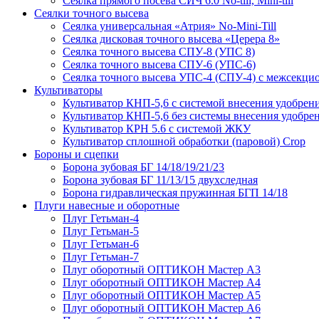
Сеялка прямого посева СИЧ 6.0 No-till, Mini-till
Сеялки точного высева
Сеялка универсальная «Атрия» No-Mini-Till
Сеялка дисковая точного высева «Церера 8»
Сеялка точного высева СПУ-8 (УПС 8)
Сеялка точного высева СПУ-6 (УПС-6)
Сеялка точного высева УПС-4 (СПУ-4) с межсекц
Культиваторы
Культиватор КНП-5,6 с системой внесения удобрен
Культиватор КНП-5,6 без системы внесения удобре
Культиватор КРН 5.6 с системой ЖКУ
Культиватор сплошной обработки (паровой) Crop
Бороны и сцепки
Борона зубовая БГ 14/18/19/21/23
Борона зубовая БГ 11/13/15 двухследная
Борона гидравлическая пружинная БГП 14/18
Плуги навесные и оборотные
Плуг Гетьман-4
Плуг Гетьман-5
Плуг Гетьман-6
Плуг Гетьман-7
Плуг оборотный ОПТИКОН Мастер А3
Плуг оборотный ОПТИКОН Мастер А4
Плуг оборотный ОПТИКОН Мастер А5
Плуг оборотный ОПТИКОН Мастер А6