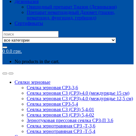
Дезинвазия
Овицидный препарат Тиазон (Дезинвазия)
Препарат нематоцидный Дазомет (тиазон,
нематоцид, фунгицид, гербицид)
Сертификаты
Search
for:
0
0.0
грн.
No products in the cart.
Сеялки зерновые
Сеялка зерновая СРЗ-3,6
Сеялка зерновая СЗ (СРЗ)-4.0 (междурядье 15 см)
Сеялка зерновая СЗ (СРЗ)-4.0 (междурядье 12,5 см)
Сеялка зерновая СРЗ-5,4
Сеялка зерновая СЗ (СРЗ) 5,4-01
Сеялка зерновая СЗ (СРЗ) 5,4-02
Зернотуковая прессовая сеялка СРЗ-П 3.6
Сеялка зернотравяная СРЗ -Т-3,6
Сеялка зернотравяная СРЗ -Т-5,4