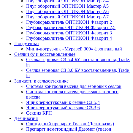
Плуг оборотный ОПТИКОН Мастер А4
Плуг оборотный ОПТИКОН Мастер А5
Плуг оборотный ОПТИКОН Мастер А6
Плуг оборотный ОПТИКОН Мастер А7
Глубокорыхлитель ОПТИКОН Фаворит 2
Глубокорыхлитель ОПТИКОН Фаворит 2,5
Глубокорыхлитель ОПТИКОН Фаворит 3
Глубокорыхлитель ОПТИКОН Фаворит 4
Погрузчики
Мини-погрузчик «Муравей 300» фронтальный
Сеялки бу и восстановленные
Сеялка зерновая СЗ 5.4 БУ восстановленная, Trade-
in
Сеялка зерновая СЗ 3.6 БУ восстановленная, Trade-
in
Запчасти к сельхозтехнике
Система контроля высева для зерновых сеялок
Система контроля высева для сеялок точного
высева
Ящик зернотуковый к сеялке СЗ-5,4
Ящик зернотуковый к сеялке СЗ-3,6
Секция КРН
Дезинвазия
Овицидный препарат Тиазон (Дезинвазия)
Препарат нематоцидный Дазомет (тиазон,