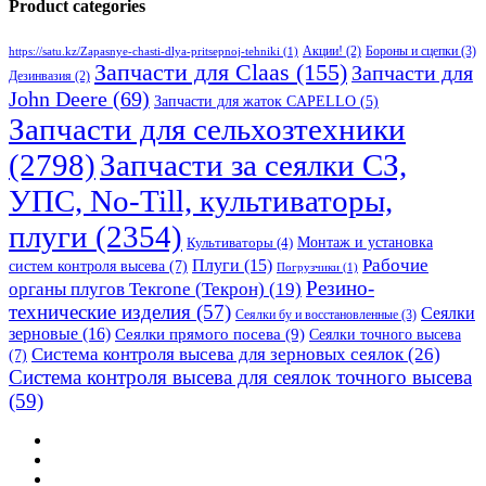
Product categories
Бороны и сцепки
(3)
Акции!
(2)
https://satu.kz/Zapasnye-chasti-dlya-pritsepnoj-tehniki
(1)
Запчасти для Claas
(155)
Запчасти для
Дезинвазия
(2)
John Deere
(69)
Запчасти для жаток CAPELLO
(5)
Запчасти для сельхозтехники
(2798)
Запчасти за сеялки СЗ,
УПС, No-Till, культиваторы,
плуги
(2354)
Монтаж и установка
Культиваторы
(4)
Рабочие
Плуги
(15)
систем контроля высева
(7)
Погрузчики
(1)
Резино-
органы плугов Текrоne (Текрон)
(19)
технические изделия
(57)
Сеялки
Сеялки бу и восстановленные
(3)
зерновые
(16)
Сеялки прямого посева
(9)
Сеялки точного высева
Система контроля высева для зерновых сеялок
(26)
(7)
Система контроля высева для сеялок точного высева
(59)