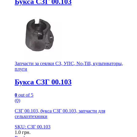
Букса СЗГ 00.103
Запчасти за сеялки СЗ, УПС, No-Till, культиваторы,
плуги
Букса СЗГ 00.103
0
out of 5
(0)
СЗГ 00.103, букса СЗГ 00.103, запчасти для
сельхозтехники
SKU: СЗГ 00.103
1.0
грн.