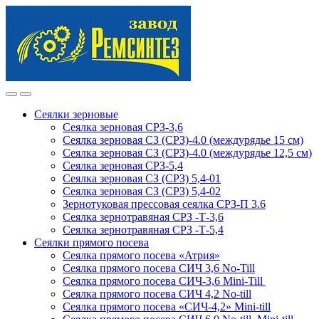
Skip
Skip
to
to
navigation
content
Сеялки зерновые
Сеялка зерновая СРЗ-3,6
Сеялка зерновая СЗ (СРЗ)-4.0 (междурядье 15 см)
Сеялка зерновая СЗ (СРЗ)-4.0 (междурядье 12,5 см)
Сеялка зерновая СРЗ-5,4
Сеялка зерновая СЗ (СРЗ) 5,4-01
Сеялка зерновая СЗ (СРЗ) 5,4-02
Зернотуковая прессовая сеялка СРЗ-П 3.6
Сеялка зернотравяная СРЗ -Т-3,6
Сеялка зернотравяная СРЗ -Т-5,4
Сеялки прямого посева
Сеялка прямого посева «Атрия»
Сеялка прямого посева СИЧ 3,6 No-Till
Сеялка прямого посева СИЧ-3,6 Mini-Till
Сеялка прямого посева СИЧ 4,2 No-till
Сеялка прямого посева «СИЧ-4,2» Mini-till