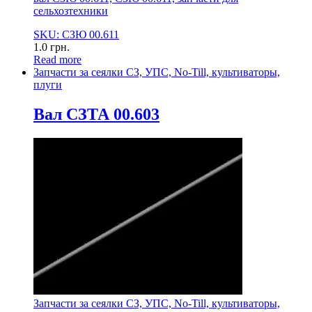
сельхозтехники
SKU: СЗЮ 00.611
1.0
грн.
Read more
Запчасти за сеялки СЗ, УПС, No-Till, культиваторы,
плуги
Вал СЗТА 00.603
Запчасти за сеялки СЗ, УПС, No-Till, культиваторы,