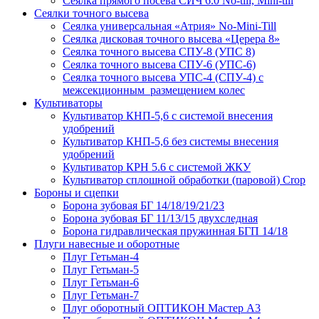
Сеялка прямого посева СИЧ 6.0 No-till, Mini-till
Сеялки точного высева
Сеялка универсальная «Атрия» No-Mini-Till
Сеялка дисковая точного высева «Церера 8»
Сеялка точного высева СПУ-8 (УПС 8)
Сеялка точного высева СПУ-6 (УПС-6)
Сеялка точного высева УПС-4 (СПУ-4) с
межсекционным размещением колес
Культиваторы
Культиватор КНП-5,6 с системой внесения
удобрений
Культиватор КНП-5,6 без системы внесения
удобрений
Культиватор КРН 5.6 с системой ЖКУ
Культиватор сплошной обработки (паровой) Crop
Бороны и сцепки
Борона зубовая БГ 14/18/19/21/23
Борона зубовая БГ 11/13/15 двухследная
Борона гидравлическая пружинная БГП 14/18
Плуги навесные и оборотные
Плуг Гетьман-4
Плуг Гетьман-5
Плуг Гетьман-6
Плуг Гетьман-7
Плуг оборотный ОПТИКОН Мастер А3