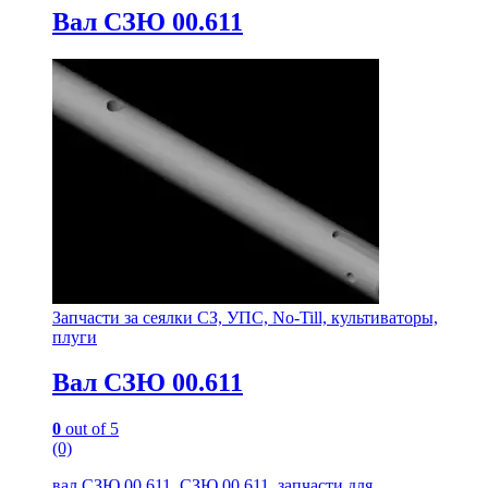
Вал СЗЮ 00.611
Запчасти за сеялки СЗ, УПС, No-Till, культиваторы,
плуги
Вал СЗЮ 00.611
0
out of 5
(0)
вал СЗЮ 00.611, СЗЮ 00.611, запчасти для