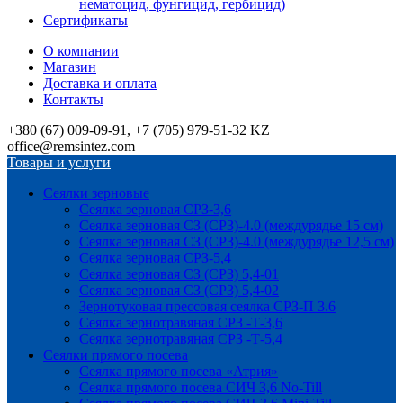
нематоцид, фунгицид, гербицид)
Сертификаты
О компании
Магазин
Доставка и оплата
Контакты
+380 (67) 009-09-91, +7 (705) 979-51-32 KZ
office@remsintez.com
Товары и услуги
Сеялки зерновые
Сеялка зерновая СРЗ-3,6
Сеялка зерновая СЗ (СРЗ)-4.0 (междурядье 15 см)
Сеялка зерновая СЗ (СРЗ)-4.0 (междурядье 12,5 см)
Сеялка зерновая СРЗ-5,4
Сеялка зерновая СЗ (СРЗ) 5,4-01
Сеялка зерновая СЗ (СРЗ) 5,4-02
Зернотуковая прессовая сеялка СРЗ-П 3.6
Сеялка зернотравяная СРЗ -Т-3,6
Сеялка зернотравяная СРЗ -Т-5,4
Сеялки прямого посева
Сеялка прямого посева «Атрия»
Сеялка прямого посева СИЧ 3,6 No-Till