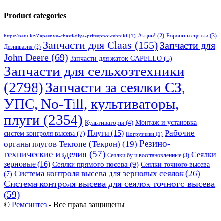
Product categories
Бороны и сцепки
(3)
Акции!
(2)
https://satu.kz/Zapasnye-chasti-dlya-pritsepnoj-tehniki
(1)
Запчасти для Claas
(155)
Запчасти для
Дезинвазия
(2)
John Deere
(69)
Запчасти для жаток CAPELLO
(5)
Запчасти для сельхозтехники
(2798)
Запчасти за сеялки СЗ,
УПС, No-Till, культиваторы,
плуги
(2354)
Монтаж и установка
Культиваторы
(4)
Рабочие
Плуги
(15)
систем контроля высева
(7)
Погрузчики
(1)
Резино-
органы плугов Текrоne (Текрон)
(19)
технические изделия
(57)
Сеялки
Сеялки бу и восстановленные
(3)
зерновые
(16)
Сеялки прямого посева
(9)
Сеялки точного высева
Система контроля высева для зерновых сеялок
(26)
(7)
Система контроля высева для сеялок точного высева
(59)
©
Ремсинтез
- Все права защищены