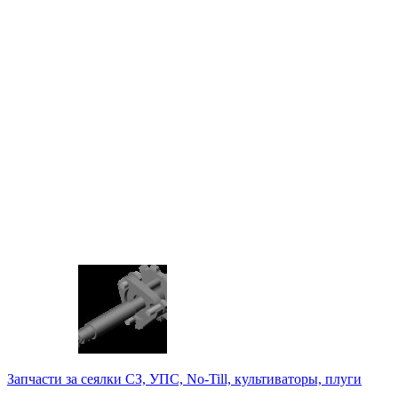
Запчасти за сеялки СЗ, УПС, No-Till, культиваторы, плуги