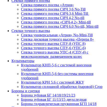
Сеялки прямого посева
Сеялка прямого посева «Атрия»
Сеялка прямого посева СИЧ 3,6 No-Till
Сеялка прямого посева СИЧ-3,6 Mini-Till
Сеялка прямого посева СИЧ 4,2 No-till
Сеялка прямого посева «СИЧ-4,2» Mini-till
Сеялка прямого посева СИЧ 6.0 No-till, Mini-till
Сеялки точного высева
Сеялка универсальная «Атрия» No-Mini-Till
Сеялка дисковая точного высева «Церера 8»
Сеялка точного высева СПУ-8 (УПС 8)
Сеялка точного высева СПУ-6 (УПС-6)
Сеялка точного высева УПС-4 (СПУ-4) с
межсекционным размещением колес
Культиваторы
Культиватор КНП-5,6 с системой внесения
удобрений
Культиватор КНП-5,6 без системы внесения
удобрений
Культиватор КРН 5.6 с системой ЖКУ
Культиватор сплошной обработки (паровой) Crop
Бороны и сцепки
Борона зубовая БГ 14/18/19/21/23
Борона зубовая БГ 11/13/15 двухследная
Борона гидравлическая пружинная БГП 14/18