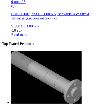
0
out of 5
(0)
СЗП 00.607, вал СЗП 00.607, запчасти к сеялкам,
запчасти для сельхозтехники
SKU: СЗП 00.607
1.0
грн.
Read more
Top Rated Products