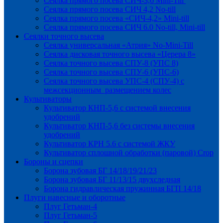
Сеялка прямого посева СИЧ-3,6 Mini-Till
Сеялка прямого посева СИЧ 4,2 No-till
Сеялка прямого посева «СИЧ-4,2» Mini-till
Сеялка прямого посева СИЧ 6.0 No-till, Mini-till
Сеялки точного высева
Сеялка универсальная «Атрия» No-Mini-Till
Сеялка дисковая точного высева «Церера 8»
Сеялка точного высева СПУ-8 (УПС 8)
Сеялка точного высева СПУ-6 (УПС-6)
Сеялка точного высева УПС-4 (СПУ-4) с
межсекционным размещением колес
Культиваторы
Культиватор КНП-5,6 с системой внесения
удобрений
Культиватор КНП-5,6 без системы внесения
удобрений
Культиватор КРН 5.6 с системой ЖКУ
Культиватор сплошной обработки (паровой) Crop
Бороны и сцепки
Борона зубовая БГ 14/18/19/21/23
Борона зубовая БГ 11/13/15 двухследная
Борона гидравлическая пружинная БГП 14/18
Плуги навесные и оборотные
Плуг Гетьман-4
Плуг Гетьман-5