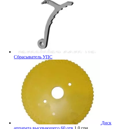
Сбрасыватель УПС
Диск
аппарата высевающего 60 отв
1.0
грн.