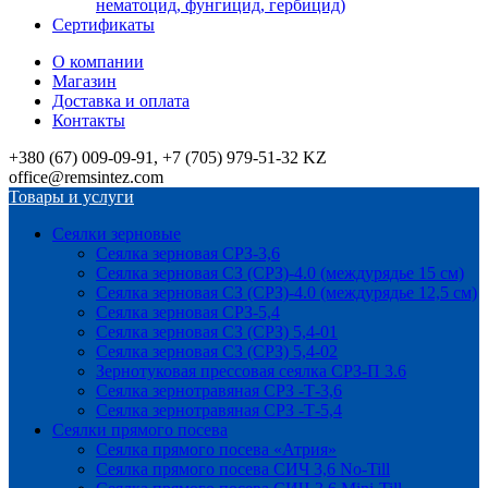
нематоцид, фунгицид, гербицид)
Сертификаты
О компании
Магазин
Доставка и оплата
Контакты
+380 (67) 009-09-91, +7 (705) 979-51-32 KZ
office@remsintez.com
Товары и услуги
Сеялки зерновые
Сеялка зерновая СРЗ-3,6
Сеялка зерновая СЗ (СРЗ)-4.0 (междурядье 15 см)
Сеялка зерновая СЗ (СРЗ)-4.0 (междурядье 12,5 см)
Сеялка зерновая СРЗ-5,4
Сеялка зерновая СЗ (СРЗ) 5,4-01
Сеялка зерновая СЗ (СРЗ) 5,4-02
Зернотуковая прессовая сеялка СРЗ-П 3.6
Сеялка зернотравяная СРЗ -Т-3,6
Сеялка зернотравяная СРЗ -Т-5,4
Сеялки прямого посева
Сеялка прямого посева «Атрия»
Сеялка прямого посева СИЧ 3,6 No-Till