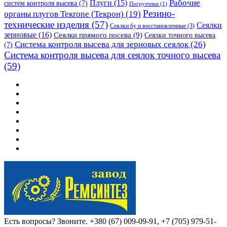
Рабочие
Плуги
(15)
систем контроля высева
(7)
Погрузчики
(1)
Резино-
органы плугов Текrоne (Текрон)
(19)
технические изделия
(57)
Сеялки
Сеялки бу и восстановленные
(3)
зерновые
(16)
Сеялки прямого посева
(9)
Сеялки точного высева
Система контроля высева для зерновых сеялок
(26)
(7)
Система контроля высева для сеялок точного высева
(59)
Есть вопросы? Звоните.
+380 (67) 009-09-91, +7 (705) 979-51-