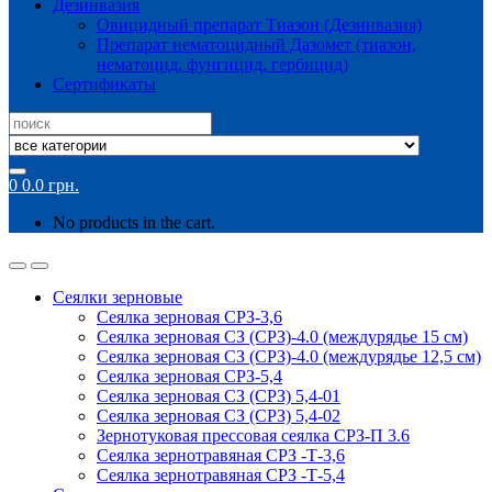
Дезинвазия
Овицидный препарат Тиазон (Дезинвазия)
Препарат нематоцидный Дазомет (тиазон,
нематоцид, фунгицид, гербицид)
Сертификаты
Search
for:
0
0.0
грн.
No products in the cart.
Сеялки зерновые
Сеялка зерновая СРЗ-3,6
Сеялка зерновая СЗ (СРЗ)-4.0 (междурядье 15 см)
Сеялка зерновая СЗ (СРЗ)-4.0 (междурядье 12,5 см)
Сеялка зерновая СРЗ-5,4
Сеялка зерновая СЗ (СРЗ) 5,4-01
Сеялка зерновая СЗ (СРЗ) 5,4-02
Зернотуковая прессовая сеялка СРЗ-П 3.6
Сеялка зернотравяная СРЗ -Т-3,6
Сеялка зернотравяная СРЗ -Т-5,4