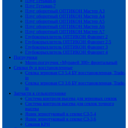
Плуг Гетьман-6
Плуг Гетьман-7
Плуг оборотный ОПТИКОН Мастер А3
Плуг оборотный ОПТИКОН Мастер А4
Плуг оборотный ОПТИКОН Мастер А5
Плуг оборотный ОПТИКОН Мастер А6
Плуг оборотный ОПТИКОН Мастер А7
Глубокорыхлитель ОПТИКОН Фаворит 2
Глубокорыхлитель ОПТИКОН Фаворит 2,5
Глубокорыхлитель ОПТИКОН Фаворит 3
Глубокорыхлитель ОПТИКОН Фаворит 4
Погрузчики
Мини-погрузчик «Муравей 300» фронтальный
Сеялки бу и восстановленные
Сеялка зерновая СЗ 5.4 БУ восстановленная, Trade-
in
Сеялка зерновая СЗ 3.6 БУ восстановленная, Trade-
in
Запчасти к сельхозтехнике
Система контроля высева для зерновых сеялок
Система контроля высева для сеялок точного
высева
Ящик зернотуковый к сеялке СЗ-5,4
Ящик зернотуковый к сеялке СЗ-3,6
Секция КРН