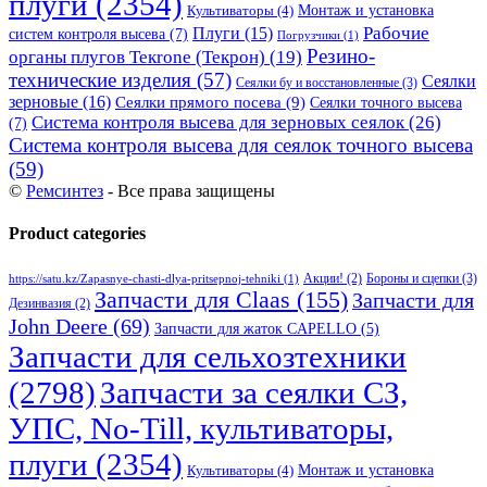
плуги
(2354)
Монтаж и установка
Культиваторы
(4)
Рабочие
Плуги
(15)
систем контроля высева
(7)
Погрузчики
(1)
Резино-
органы плугов Текrоne (Текрон)
(19)
технические изделия
(57)
Сеялки
Сеялки бу и восстановленные
(3)
зерновые
(16)
Сеялки прямого посева
(9)
Сеялки точного высева
Система контроля высева для зерновых сеялок
(26)
(7)
Система контроля высева для сеялок точного высева
(59)
©
Ремсинтез
- Все права защищены
Product categories
Бороны и сцепки
(3)
Акции!
(2)
https://satu.kz/Zapasnye-chasti-dlya-pritsepnoj-tehniki
(1)
Запчасти для Claas
(155)
Запчасти для
Дезинвазия
(2)
John Deere
(69)
Запчасти для жаток CAPELLO
(5)
Запчасти для сельхозтехники
(2798)
Запчасти за сеялки СЗ,
УПС, No-Till, культиваторы,
плуги
(2354)
Монтаж и установка
Культиваторы
(4)