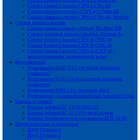
Сеялка прямого посева СИЧ-3,6 Mini-Till
Сеялка прямого посева СИЧ 4,2 No-till
Сеялка прямого посева «СИЧ-4,2» Mini-till
Сеялка прямого посева СИЧ 6.0 No-till, Mini-till
Сеялки точного высева
Сеялка универсальная «Атрия» No-Mini-Till
Сеялка дисковая точного высева «Церера 8»
Сеялка точного высева СПУ-8 (УПС 8)
Сеялка точного высева СПУ-6 (УПС-6)
Сеялка точного высева УПС-4 (СПУ-4) с
межсекционным размещением колес
Культиваторы
Культиватор КНП-5,6 с системой внесения
удобрений
Культиватор КНП-5,6 без системы внесения
удобрений
Культиватор КРН 5.6 с системой ЖКУ
Культиватор сплошной обработки (паровой) Crop
Бороны и сцепки
Борона зубовая БГ 14/18/19/21/23
Борона зубовая БГ 11/13/15 двухследная
Борона гидравлическая пружинная БГП 14/18
Плуги навесные и оборотные
Плуг Гетьман-4
Плуг Гетьман-5