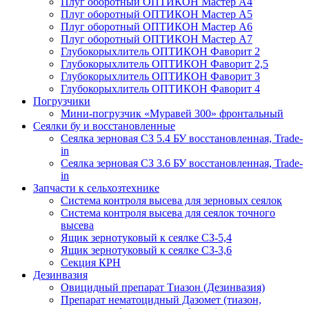
Плуг оборотный ОПТИКОН Мастер А4
Плуг оборотный ОПТИКОН Мастер А5
Плуг оборотный ОПТИКОН Мастер А6
Плуг оборотный ОПТИКОН Мастер А7
Глубокорыхлитель ОПТИКОН Фаворит 2
Глубокорыхлитель ОПТИКОН Фаворит 2,5
Глубокорыхлитель ОПТИКОН Фаворит 3
Глубокорыхлитель ОПТИКОН Фаворит 4
Погрузчики
Мини-погрузчик «Муравей 300» фронтальный
Сеялки бу и восстановленные
Сеялка зерновая СЗ 5.4 БУ восстановленная, Trade-
in
Сеялка зерновая СЗ 3.6 БУ восстановленная, Trade-
in
Запчасти к сельхозтехнике
Система контроля высева для зерновых сеялок
Система контроля высева для сеялок точного
высева
Ящик зернотуковый к сеялке СЗ-5,4
Ящик зернотуковый к сеялке СЗ-3,6
Секция КРН
Дезинвазия
Овицидный препарат Тиазон (Дезинвазия)
Препарат нематоцидный Дазомет (тиазон,