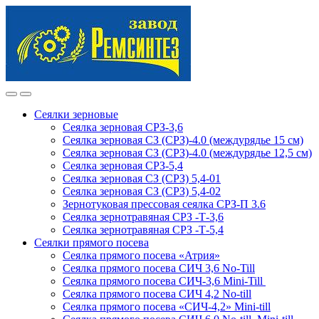
Skip
Skip
to
to
navigation
content
Сеялки зерновые
Сеялка зерновая СРЗ-3,6
Сеялка зерновая СЗ (СРЗ)-4.0 (междурядье 15 см)
Сеялка зерновая СЗ (СРЗ)-4.0 (междурядье 12,5 см)
Сеялка зерновая СРЗ-5,4
Сеялка зерновая СЗ (СРЗ) 5,4-01
Сеялка зерновая СЗ (СРЗ) 5,4-02
Зернотуковая прессовая сеялка СРЗ-П 3.6
Сеялка зернотравяная СРЗ -Т-3,6
Сеялка зернотравяная СРЗ -Т-5,4
Сеялки прямого посева
Сеялка прямого посева «Атрия»
Сеялка прямого посева СИЧ 3,6 No-Till
Сеялка прямого посева СИЧ-3,6 Mini-Till
Сеялка прямого посева СИЧ 4,2 No-till
Сеялка прямого посева «СИЧ-4,2» Mini-till