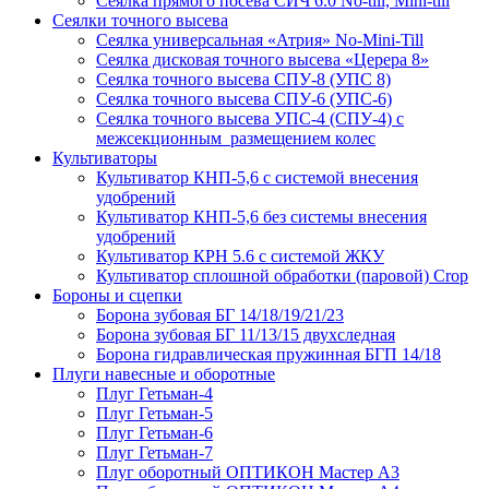
Сеялка прямого посева СИЧ 6.0 No-till, Mini-till
Сеялки точного высева
Сеялка универсальная «Атрия» No-Mini-Till
Сеялка дисковая точного высева «Церера 8»
Сеялка точного высева СПУ-8 (УПС 8)
Сеялка точного высева СПУ-6 (УПС-6)
Сеялка точного высева УПС-4 (СПУ-4) с
межсекционным размещением колес
Культиваторы
Культиватор КНП-5,6 с системой внесения
удобрений
Культиватор КНП-5,6 без системы внесения
удобрений
Культиватор КРН 5.6 с системой ЖКУ
Культиватор сплошной обработки (паровой) Crop
Бороны и сцепки
Борона зубовая БГ 14/18/19/21/23
Борона зубовая БГ 11/13/15 двухследная
Борона гидравлическая пружинная БГП 14/18
Плуги навесные и оборотные
Плуг Гетьман-4
Плуг Гетьман-5
Плуг Гетьман-6
Плуг Гетьман-7
Плуг оборотный ОПТИКОН Мастер А3