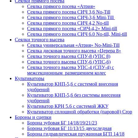
Сеялки прямого посева
Сеялка прямого посева «Атрия»
Сеялка прямого посева СИЧ 3,6 No-Till
Сеялка прямого посева СИЧ-3,6 Mini-Till
Сеялка прямого посева СИЧ 4,2 No-till
Сеялка прямого посева «СИЧ-4,2» Mini-till
Сеялка прямого посева СИЧ 6.0 No-till, Mini-till
Сеялки точного высева
Сеялка универсальная «Атрия» No-Mini-Till
Сеялка дисковая точного высева «Церера 8»
Сеялка точного высева СПУ-8 (УПС 8)
Сеялка точного высева СПУ-6 (УПС-6)
Сеялка точного высева УПС-4 (СПУ-4) с
межсекционным размещением колес
Культиваторы
Культиватор КНП-5,6 с системой внесения
удобрений
Культиватор КНП-5,6 без системы внесения
удобрений
Культиватор КРН 5.6 с системой ЖКУ
Культиватор сплошной обработки (паровой) Crop
Бороны и сцепки
Борона зубовая БГ 14/18/19/21/23
Борона зубовая БГ 11/13/15 двухследная
Борона гидравлическая пружинная БГП 14/18