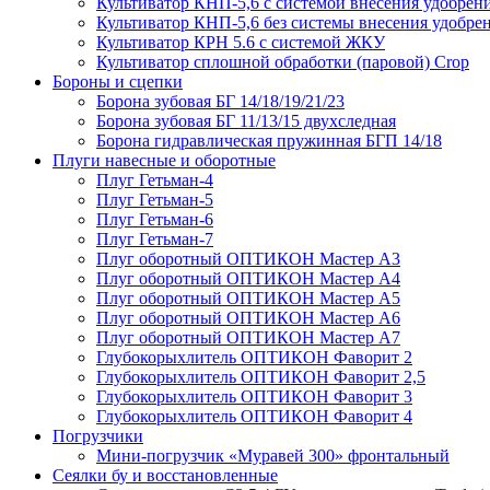
Культиватор КНП-5,6 с системой внесения удобрен
Культиватор КНП-5,6 без системы внесения удобре
Культиватор КРН 5.6 с системой ЖКУ
Культиватор сплошной обработки (паровой) Crop
Бороны и сцепки
Борона зубовая БГ 14/18/19/21/23
Борона зубовая БГ 11/13/15 двухследная
Борона гидравлическая пружинная БГП 14/18
Плуги навесные и оборотные
Плуг Гетьман-4
Плуг Гетьман-5
Плуг Гетьман-6
Плуг Гетьман-7
Плуг оборотный ОПТИКОН Мастер А3
Плуг оборотный ОПТИКОН Мастер А4
Плуг оборотный ОПТИКОН Мастер А5
Плуг оборотный ОПТИКОН Мастер А6
Плуг оборотный ОПТИКОН Мастер А7
Глубокорыхлитель ОПТИКОН Фаворит 2
Глубокорыхлитель ОПТИКОН Фаворит 2,5
Глубокорыхлитель ОПТИКОН Фаворит 3
Глубокорыхлитель ОПТИКОН Фаворит 4
Погрузчики
Мини-погрузчик «Муравей 300» фронтальный
Сеялки бу и восстановленные