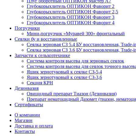
Плуг оборотный ОПТИКОН Мастер А7
Глубокорыхлитель ОПТИКОН Фаворит 2
Глубокорыхлитель ОПТИКОН Фаворит 2,5
Глубокорыхлитель ОПТИКОН Фаворит 3
Глубокорыхлитель ОПТИКОН Фаворит 4
Погрузчики
Мини-погрузчик «Муравей 300» фронтальный
Сеялки бу и восстановленные
Сеялка зерновая СЗ 5.4 БУ восстановленная, Trade-i
Сеялка зерновая СЗ 3.6 БУ восстановленная, Trade-i
Запчасти к сельхозтехнике
Система контроля высева для зерновых сеялок
Система контроля высева для сеялок точного высев
Ящик зернотуковый к сеялке СЗ-5,4
Ящик зернотуковый к сеялке СЗ-3,6
Секция КРН
Дезинвазия
Овицидный препарат Тиазон (Дезинвазия)
Препарат нематоцидный Дазомет (тиазон, нематоци
Сертификаты
О компании
Магазин
Доставка и оплата
Контакты