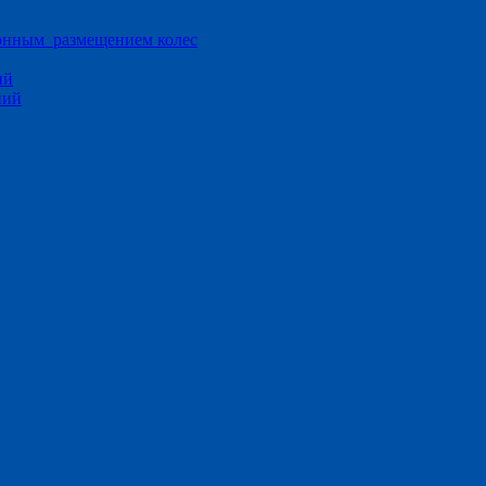
ионным размещением колес
ий
ний