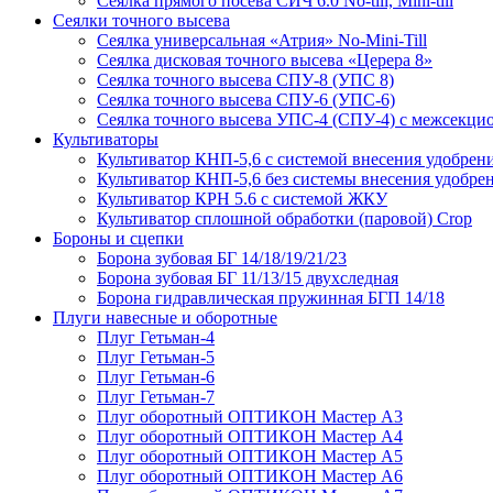
Сеялка прямого посева СИЧ 6.0 No-till, Mini-till
Сеялки точного высева
Сеялка универсальная «Атрия» No-Mini-Till
Сеялка дисковая точного высева «Церера 8»
Сеялка точного высева СПУ-8 (УПС 8)
Сеялка точного высева СПУ-6 (УПС-6)
Сеялка точного высева УПС-4 (СПУ-4) с межсекц
Культиваторы
Культиватор КНП-5,6 с системой внесения удобрен
Культиватор КНП-5,6 без системы внесения удобре
Культиватор КРН 5.6 с системой ЖКУ
Культиватор сплошной обработки (паровой) Crop
Бороны и сцепки
Борона зубовая БГ 14/18/19/21/23
Борона зубовая БГ 11/13/15 двухследная
Борона гидравлическая пружинная БГП 14/18
Плуги навесные и оборотные
Плуг Гетьман-4
Плуг Гетьман-5
Плуг Гетьман-6
Плуг Гетьман-7
Плуг оборотный ОПТИКОН Мастер А3
Плуг оборотный ОПТИКОН Мастер А4
Плуг оборотный ОПТИКОН Мастер А5
Плуг оборотный ОПТИКОН Мастер А6