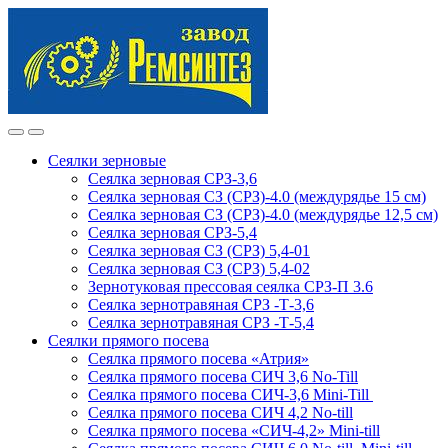
Skip
Skip
to
to
navigation
content
Сеялки зерновые
Сеялка зерновая СРЗ-3,6
Сеялка зерновая СЗ (СРЗ)-4.0 (междурядье 15 см)
Сеялка зерновая СЗ (СРЗ)-4.0 (междурядье 12,5 см)
Сеялка зерновая СРЗ-5,4
Сеялка зерновая СЗ (СРЗ) 5,4-01
Сеялка зерновая СЗ (СРЗ) 5,4-02
Зернотуковая прессовая сеялка СРЗ-П 3.6
Сеялка зернотравяная СРЗ -Т-3,6
Сеялка зернотравяная СРЗ -Т-5,4
Сеялки прямого посева
Сеялка прямого посева «Атрия»
Сеялка прямого посева СИЧ 3,6 No-Till
Сеялка прямого посева СИЧ-3,6 Mini-Till
Сеялка прямого посева СИЧ 4,2 No-till
Сеялка прямого посева «СИЧ-4,2» Mini-till