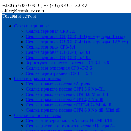
+380 (67) 009-09-91, +7 (705) 979-51-32 KZ
office@remsintez.com
Товары и услуги
Сеялки зерновые
Сеялка зерновая СРЗ-3,6
Сеялка зерновая СЗ (СРЗ)-4.0 (междурядье 15 см)
Сеялка зерновая СЗ (СРЗ)-4.0 (междурядье 12,5 см)
Сеялка зерновая СРЗ-5,4
Сеялка зерновая СЗ (СРЗ) 5,4-01
Сеялка зерновая СЗ (СРЗ) 5,4-02
Зернотуковая прессовая сеялка СРЗ-П 3.6
Сеялка зернотравяная СРЗ -Т-3,6
Сеялка зернотравяная СРЗ -Т-5,4
Сеялки прямого посева
Сеялка прямого посева «Атрия»
Сеялка прямого посева СИЧ 3,6 No-Till
Сеялка прямого посева СИЧ-3,6 Mini-Till
Сеялка прямого посева СИЧ 4,2 No-till
Сеялка прямого посева «СИЧ-4,2» Mini-till
Сеялка прямого посева СИЧ 6.0 No-till, Mini-till
Сеялки точного высева
Сеялка универсальная «Атрия» No-Mini-Till
Сеялка дисковая точного высева «Церера 8»