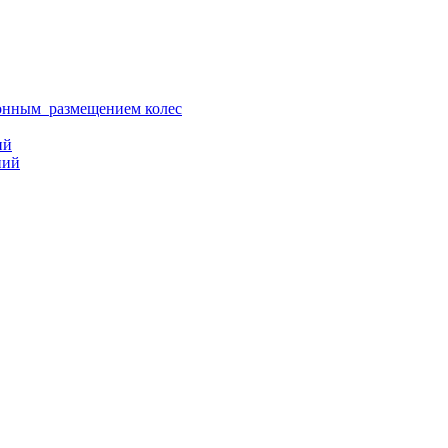
ионным размещением колес
ий
ний