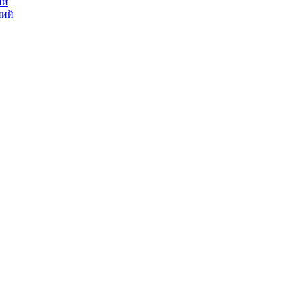
ий
ний