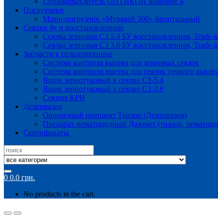
Глубокорыхлитель ОПТИКОН Фаворит 4
Погрузчики
Мини-погрузчик «Муравей 300» фронтальный
Сеялки бу и восстановленные
Сеялка зерновая СЗ 5.4 БУ восстановленная, Trade-i
Сеялка зерновая СЗ 3.6 БУ восстановленная, Trade-i
Запчасти к сельхозтехнике
Система контроля высева для зерновых сеялок
Система контроля высева для сеялок точного высев
Ящик зернотуковый к сеялке СЗ-5,4
Ящик зернотуковый к сеялке СЗ-3,6
Секция КРН
Дезинвазия
Овицидный препарат Тиазон (Дезинвазия)
Препарат нематоцидный Дазомет (тиазон, нематоци
Сертификаты
Search
for:
0
0.0
грн.
No products in the cart.