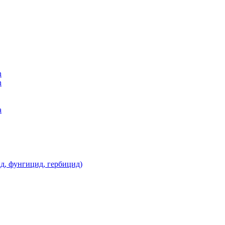
n
n
а
д, фунгицид, гербицид)