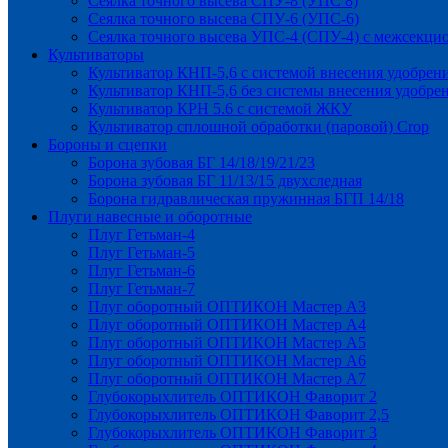
Сеялка точного высева СПУ-8 (УПС 8)
Сеялка точного высева СПУ-6 (УПС-6)
Сеялка точного высева УПС-4 (СПУ-4) с межсекц
Культиваторы
Культиватор КНП-5,6 с системой внесения удобрен
Культиватор КНП-5,6 без системы внесения удобре
Культиватор КРН 5.6 с системой ЖКУ
Культиватор сплошной обработки (паровой) Crop
Бороны и сцепки
Борона зубовая БГ 14/18/19/21/23
Борона зубовая БГ 11/13/15 двухследная
Борона гидравлическая пружинная БГП 14/18
Плуги навесные и оборотные
Плуг Гетьман-4
Плуг Гетьман-5
Плуг Гетьман-6
Плуг Гетьман-7
Плуг оборотный ОПТИКОН Мастер А3
Плуг оборотный ОПТИКОН Мастер А4
Плуг оборотный ОПТИКОН Мастер А5
Плуг оборотный ОПТИКОН Мастер А6
Плуг оборотный ОПТИКОН Мастер А7
Глубокорыхлитель ОПТИКОН Фаворит 2
Глубокорыхлитель ОПТИКОН Фаворит 2,5
Глубокорыхлитель ОПТИКОН Фаворит 3