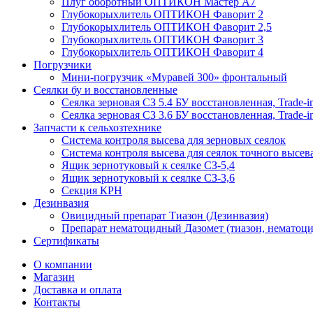
Плуг оборотный ОПТИКОН Мастер А7
Глубокорыхлитель ОПТИКОН Фаворит 2
Глубокорыхлитель ОПТИКОН Фаворит 2,5
Глубокорыхлитель ОПТИКОН Фаворит 3
Глубокорыхлитель ОПТИКОН Фаворит 4
Погрузчики
Мини-погрузчик «Муравей 300» фронтальный
Сеялки бу и восстановленные
Сеялка зерновая СЗ 5.4 БУ восстановленная, Trade-i
Сеялка зерновая СЗ 3.6 БУ восстановленная, Trade-i
Запчасти к сельхозтехнике
Система контроля высева для зерновых сеялок
Система контроля высева для сеялок точного высев
Ящик зернотуковый к сеялке СЗ-5,4
Ящик зернотуковый к сеялке СЗ-3,6
Секция КРН
Дезинвазия
Овицидный препарат Тиазон (Дезинвазия)
Препарат нематоцидный Дазомет (тиазон, нематоци
Сертификаты
О компании
Магазин
Доставка и оплата
Контакты