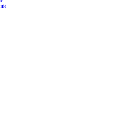
ий
ний