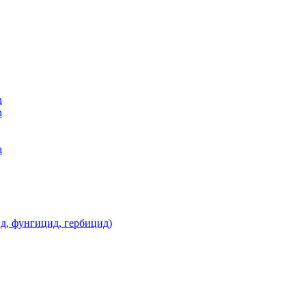
n
n
а
д, фунгицид, гербицид)