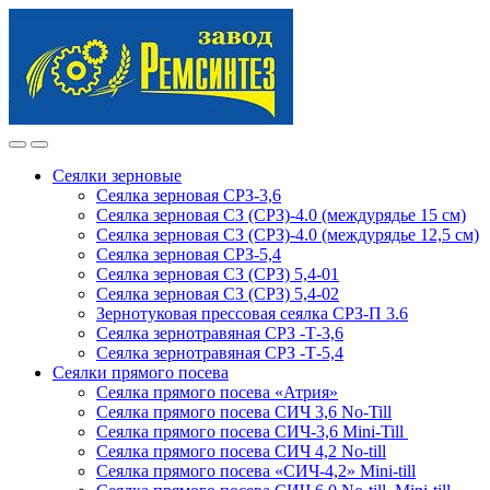
Skip
Skip
to
to
navigation
content
Сеялки зерновые
Сеялка зерновая СРЗ-3,6
Сеялка зерновая СЗ (СРЗ)-4.0 (междурядье 15 см)
Сеялка зерновая СЗ (СРЗ)-4.0 (междурядье 12,5 см)
Сеялка зерновая СРЗ-5,4
Сеялка зерновая СЗ (СРЗ) 5,4-01
Сеялка зерновая СЗ (СРЗ) 5,4-02
Зернотуковая прессовая сеялка СРЗ-П 3.6
Сеялка зернотравяная СРЗ -Т-3,6
Сеялка зернотравяная СРЗ -Т-5,4
Сеялки прямого посева
Сеялка прямого посева «Атрия»
Сеялка прямого посева СИЧ 3,6 No-Till
Сеялка прямого посева СИЧ-3,6 Mini-Till
Сеялка прямого посева СИЧ 4,2 No-till
Сеялка прямого посева «СИЧ-4,2» Mini-till