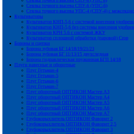
Сеялка точного высева СПУ-8 (УПС 8)
Сеялка точного высева СПУ-6 (УПС-6)
Сеялка точного высева УПС-4 (СПУ-4) с межсекц
Культиваторы
Культиватор КНП-5,6 с системой внесения удобрен
Культиватор КНП-5,6 без системы внесения удобре
Культиватор КРН 5.6 с системой ЖКУ
Культиватор сплошной обработки (паровой) Crop
Бороны и сцепки
Борона зубовая БГ 14/18/19/21/23
Борона зубовая БГ 11/13/15 двухследная
Борона гидравлическая пружинная БГП 14/18
Плуги навесные и оборотные
Плуг Гетьман-4
Плуг Гетьман-5
Плуг Гетьман-6
Плуг Гетьман-7
Плуг оборотный ОПТИКОН Мастер А3
Плуг оборотный ОПТИКОН Мастер А4
Плуг оборотный ОПТИКОН Мастер А5
Плуг оборотный ОПТИКОН Мастер А6
Плуг оборотный ОПТИКОН Мастер А7
Глубокорыхлитель ОПТИКОН Фаворит 2
Глубокорыхлитель ОПТИКОН Фаворит 2,5
Глубокорыхлитель ОПТИКОН Фаворит 3