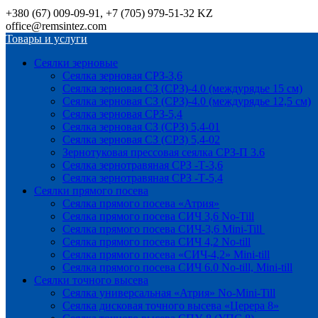
+380 (67) 009-09-91, +7 (705) 979-51-32 KZ
office@remsintez.com
Товары и услуги
Сеялки зерновые
Сеялка зерновая СРЗ-3,6
Сеялка зерновая СЗ (СРЗ)-4.0 (междурядье 15 см)
Сеялка зерновая СЗ (СРЗ)-4.0 (междурядье 12,5 см)
Сеялка зерновая СРЗ-5,4
Сеялка зерновая СЗ (СРЗ) 5,4-01
Сеялка зерновая СЗ (СРЗ) 5,4-02
Зернотуковая прессовая сеялка СРЗ-П 3.6
Сеялка зернотравяная СРЗ -Т-3,6
Сеялка зернотравяная СРЗ -Т-5,4
Сеялки прямого посева
Сеялка прямого посева «Атрия»
Сеялка прямого посева СИЧ 3,6 No-Till
Сеялка прямого посева СИЧ-3,6 Mini-Till
Сеялка прямого посева СИЧ 4,2 No-till
Сеялка прямого посева «СИЧ-4,2» Mini-till
Сеялка прямого посева СИЧ 6.0 No-till, Mini-till
Сеялки точного высева
Сеялка универсальная «Атрия» No-Mini-Till
Сеялка дисковая точного высева «Церера 8»