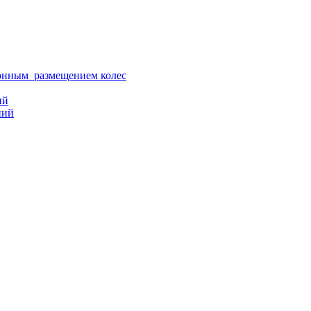
ионным размещением колес
ий
ний