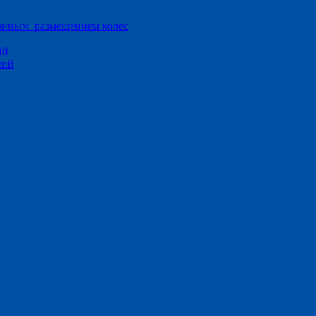
ионным размещением колес
ий
ний