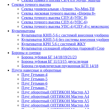
Сеялка прямого посева СИЧ 6.0 No-till, Mini-till
Сеялки точного высева
Сеялка универсальная «Атрия» No-Mini-Till
Сеялка дисковая точного высева «Церера 8»
Сеялка точного высева СПУ-8 (УПС 8)
Сеялка точного высева СПУ-6 (УПС-6)
Сеялка точного высева УПС-4 (СПУ-4) с межсекц
Культиваторы
Культиватор КНП-5,6 с системой внесения удобрен
Культиватор КНП-5,6 без системы внесения удобре
Культиватор КРН 5.6 с системой ЖКУ
Культиватор сплошной обработки (паровой) Crop
Бороны и сцепки
Борона зубовая БГ 14/18/19/21/23
Борона зубовая БГ 11/13/15 двухследная
Борона гидравлическая пружинная БГП 14/18
Плуги навесные и оборотные
Плуг Гетьман-4
Плуг Гетьман-5
Плуг Гетьман-6
Плуг Гетьман-7
Плуг оборотный ОПТИКОН Мастер А3
Плуг оборотный ОПТИКОН Мастер А4
Плуг оборотный ОПТИКОН Мастер А5
Плуг оборотный ОПТИКОН Мастер А6