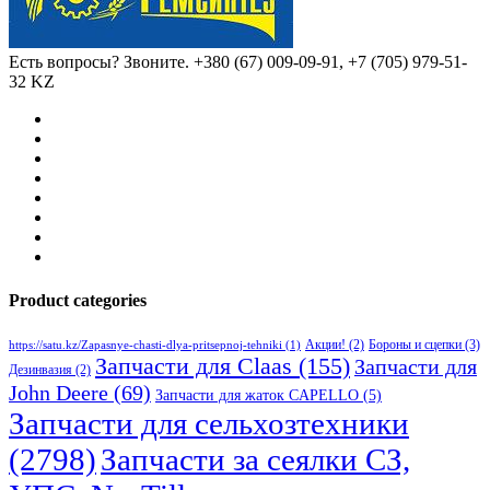
Есть вопросы? Звоните.
+380 (67) 009-09-91, +7 (705) 979-51-
32 KZ
Product categories
Бороны и сцепки
(3)
Акции!
(2)
https://satu.kz/Zapasnye-chasti-dlya-pritsepnoj-tehniki
(1)
Запчасти для Claas
(155)
Запчасти для
Дезинвазия
(2)
John Deere
(69)
Запчасти для жаток CAPELLO
(5)
Запчасти для сельхозтехники
(2798)
Запчасти за сеялки СЗ,