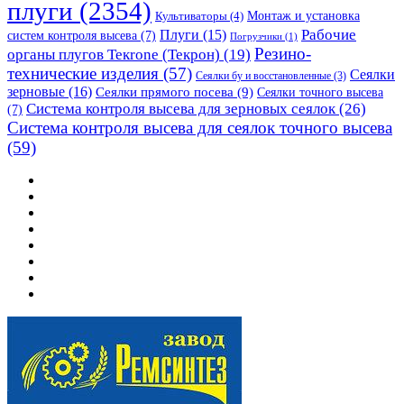
плуги
(2354)
Монтаж и установка
Культиваторы
(4)
Рабочие
Плуги
(15)
систем контроля высева
(7)
Погрузчики
(1)
Резино-
органы плугов Текrоne (Текрон)
(19)
технические изделия
(57)
Сеялки
Сеялки бу и восстановленные
(3)
зерновые
(16)
Сеялки прямого посева
(9)
Сеялки точного высева
Система контроля высева для зерновых сеялок
(26)
(7)
Система контроля высева для сеялок точного высева
(59)