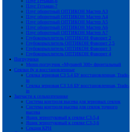
Плуг Гетьман-6
Плуг Гетьман-7
Плуг оборотный ОПТИКОН Мастер А3
Плуг оборотный ОПТИКОН Мастер А4
Плуг оборотный ОПТИКОН Мастер А5
Плуг оборотный ОПТИКОН Мастер А6
Плуг оборотный ОПТИКОН Мастер А7
Глубокорыхлитель ОПТИКОН Фаворит 2
Глубокорыхлитель ОПТИКОН Фаворит 2,5
Глубокорыхлитель ОПТИКОН Фаворит 3
Глубокорыхлитель ОПТИКОН Фаворит 4
Погрузчики
Мини-погрузчик «Муравей 300» фронтальный
Сеялки бу и восстановленные
Сеялка зерновая СЗ 5.4 БУ восстановленная, Trade-
in
Сеялка зерновая СЗ 3.6 БУ восстановленная, Trade-
in
Запчасти к сельхозтехнике
Система контроля высева для зерновых сеялок
Система контроля высева для сеялок точного
высева
Ящик зернотуковый к сеялке СЗ-5,4
Ящик зернотуковый к сеялке СЗ-3,6
Секция КРН