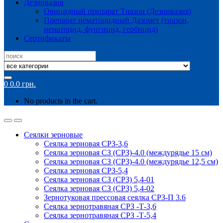
Дезинвазия
Овицидный препарат Тиазон (Дезинвазия)
Препарат нематоцидный Дазомет (тиазон,
нематоцид, фунгицид, гербицид)
Сертификаты
Search
for:
0
0.0
грн.
No products in the cart.
Сеялки зерновые
Сеялка зерновая СРЗ-3,6
Сеялка зерновая СЗ (СРЗ)-4.0 (междурядье 15 см)
Сеялка зерновая СЗ (СРЗ)-4.0 (междурядье 12,5 см)
Сеялка зерновая СРЗ-5,4
Сеялка зерновая СЗ (СРЗ) 5,4-01
Сеялка зерновая СЗ (СРЗ) 5,4-02
Зернотуковая прессовая сеялка СРЗ-П 3.6
Сеялка зернотравяная СРЗ -Т-3,6
Сеялка зернотравяная СРЗ -Т-5,4