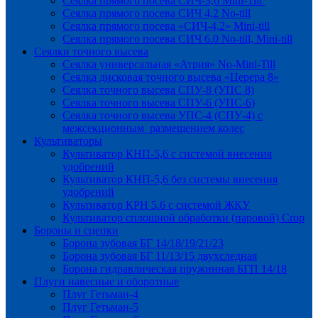
Сеялка прямого посева СИЧ-3,6 Mini-Till
Сеялка прямого посева СИЧ 4,2 No-till
Сеялка прямого посева «СИЧ-4,2» Mini-till
Сеялка прямого посева СИЧ 6.0 No-till, Mini-till
Сеялки точного высева
Сеялка универсальная «Атрия» No-Mini-Till
Сеялка дисковая точного высева «Церера 8»
Сеялка точного высева СПУ-8 (УПС 8)
Сеялка точного высева СПУ-6 (УПС-6)
Сеялка точного высева УПС-4 (СПУ-4) с
межсекционным размещением колес
Культиваторы
Культиватор КНП-5,6 с системой внесения
удобрений
Культиватор КНП-5,6 без системы внесения
удобрений
Культиватор КРН 5.6 с системой ЖКУ
Культиватор сплошной обработки (паровой) Crop
Бороны и сцепки
Борона зубовая БГ 14/18/19/21/23
Борона зубовая БГ 11/13/15 двухследная
Борона гидравлическая пружинная БГП 14/18
Плуги навесные и оборотные
Плуг Гетьман-4
Плуг Гетьман-5