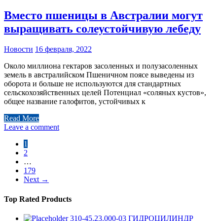
Вместо пшеницы в Австралии могут
выращивать солеустойчивую лебеду
Новости
16 февраля, 2022
Около миллиона гектаров засоленных и полузасоленных
земель в австралийском Пшеничном поясе выведены из
оборота и больше не используются для стандартных
сельскохозяйственных целей Потенциал «соляных кустов»,
общее название галофитов, устойчивых к
Read More
Leave a comment
Пагинация
1
2
записей
…
179
Next
→
Top Rated Products
310-45.23.000-03 ГИДРОЦИЛИНДР