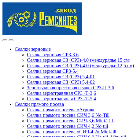
Skip
Skip
to
to
navigation
content
Сеялки зерновые
Сеялка зерновая СРЗ-3,6
Сеялка зерновая СЗ (СРЗ)-4.0 (междурядье 15 см)
Сеялка зерновая СЗ (СРЗ)-4.0 (междурядье 12,5 см)
Сеялка зерновая СРЗ-5,4
Сеялка зерновая СЗ (СРЗ) 5,4-01
Сеялка зерновая СЗ (СРЗ) 5,4-02
Зернотуковая прессовая сеялка СРЗ-П 3.6
Сеялка зернотравяная СРЗ -Т-3,6
Сеялка зернотравяная СРЗ -Т-5,4
Сеялки прямого посева
Сеялка прямого посева «Атрия»
Сеялка прямого посева СИЧ 3,6 No-Till
Сеялка прямого посева СИЧ-3,6 Mini-Till
Сеялка прямого посева СИЧ 4,2 No-till
Сеялка прямого посева «СИЧ-4,2» Mini-till