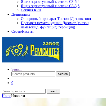
Ящик зернотуковый к сеялке СЗ-5,4
Ящик зернотуковый к сеялке СЗ-3,6
Секция КРН
Дезинвазия
Овицидный препарат Тиазон (Дезинвазия)
Препарат нематоцидный Дазомет (тиазон,
нематоцид, фунгицид, гербицид)
Сертификаты
Search
Search
Search
for:
0
Search
Search
for:
Home
Новости