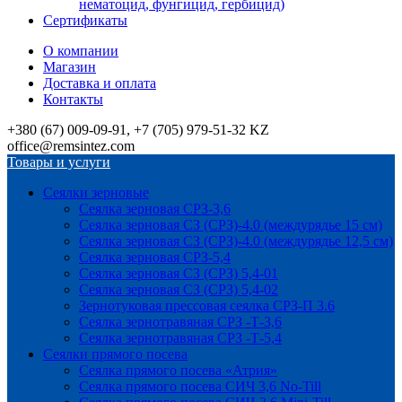
нематоцид, фунгицид, гербицид)
Сертификаты
О компании
Магазин
Доставка и оплата
Контакты
+380 (67) 009-09-91, +7 (705) 979-51-32 KZ
office@remsintez.com
Товары и услуги
Сеялки зерновые
Сеялка зерновая СРЗ-3,6
Сеялка зерновая СЗ (СРЗ)-4.0 (междурядье 15 см)
Сеялка зерновая СЗ (СРЗ)-4.0 (междурядье 12,5 см)
Сеялка зерновая СРЗ-5,4
Сеялка зерновая СЗ (СРЗ) 5,4-01
Сеялка зерновая СЗ (СРЗ) 5,4-02
Зернотуковая прессовая сеялка СРЗ-П 3.6
Сеялка зернотравяная СРЗ -Т-3,6
Сеялка зернотравяная СРЗ -Т-5,4
Сеялки прямого посева
Сеялка прямого посева «Атрия»
Сеялка прямого посева СИЧ 3,6 No-Till