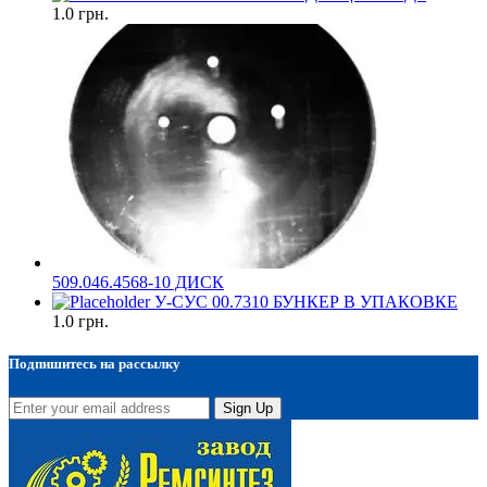
1.0
грн.
509.046.4568-10 ДИСК
У-СУС 00.7310 БУНКЕР В УПАКОВКЕ
1.0
грн.
Подпишитесь на рассылку
Sign Up