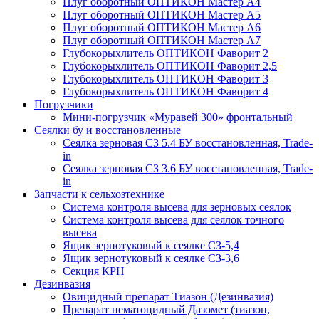
Плуг оборотный ОПТИКОН Мастер А4
Плуг оборотный ОПТИКОН Мастер А5
Плуг оборотный ОПТИКОН Мастер А6
Плуг оборотный ОПТИКОН Мастер А7
Глубокорыхлитель ОПТИКОН Фаворит 2
Глубокорыхлитель ОПТИКОН Фаворит 2,5
Глубокорыхлитель ОПТИКОН Фаворит 3
Глубокорыхлитель ОПТИКОН Фаворит 4
Погрузчики
Мини-погрузчик «Муравей 300» фронтальный
Сеялки бу и восстановленные
Сеялка зерновая СЗ 5.4 БУ восстановленная, Trade-
in
Сеялка зерновая СЗ 3.6 БУ восстановленная, Trade-
in
Запчасти к сельхозтехнике
Система контроля высева для зерновых сеялок
Система контроля высева для сеялок точного
высева
Ящик зернотуковый к сеялке СЗ-5,4
Ящик зернотуковый к сеялке СЗ-3,6
Секция КРН
Дезинвазия
Овицидный препарат Тиазон (Дезинвазия)
Препарат нематоцидный Дазомет (тиазон,