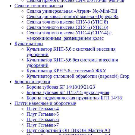
Сеялка прямого посева СИЧ 6.0 No-till, Mini-till
Сеялки точного высева
Сеялка универсальная «Атрия» No-Mini-Till
Сеялка дисковая точного высева «Церера 8»
Сеялка точного высева СПУ-8 (УПС 8)
Сеялка точного высева СПУ-6 (УПС-6)
Сеялка точного высева УПС-4 (СПУ-4) с
межсекционным размещением колес
Культиваторы
Культиватор КНП-5,6 с системой внесения
удобрений
Культиватор КНП-5,6 без системы внесения
удобрений
Культиватор КРН 5.6 с системой ЖКУ
Культиватор сплошной обработки (паровой) Crop
Бороны и сцепки
Борона зубовая БГ 14/18/19/21/23
Борона зубовая БГ 11/13/15 двухследная
Борона гидравлическая пружинная БГП 14/18
Плуги навесные и оборотные
Плуг Гетьман-4
Плуг Гетьман-5
Плуг Гетьман-6
Плуг Гетьман-7
Плуг оборотный ОПТИКОН Мастер А3