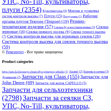
УПС, No-Till, культиваторы,
плуги
(2354)
Монтаж и установка
Культиваторы
(4)
Рабочие
Плуги
(15)
систем контроля высева
(7)
Погрузчики
(1)
Резино-
органы плугов Текrоne (Текрон)
(19)
технические изделия
(57)
Сеялки
Сеялки бу и восстановленные
(3)
зерновые
(16)
Сеялки прямого посева
(9)
Сеялки точного высева
Система контроля высева для зерновых сеялок
(26)
(7)
Система контроля высева для сеялок точного высева
(59)
©
Ремсинтез
- Все права защищены
Product categories
Бороны и сцепки
(3)
Акции!
(2)
https://satu.kz/Zapasnye-chasti-dlya-pritsepnoj-tehniki
(1)
Запчасти для Claas
(155)
Запчасти для
Дезинвазия
(2)
John Deere
(69)
Запчасти для жаток CAPELLO
(5)
Запчасти для сельхозтехники
(2798)
Запчасти за сеялки СЗ,
УПС, No-Till, культиваторы,