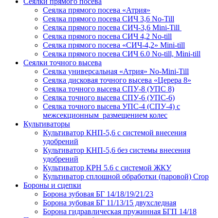
Сеялки прямого посева
Сеялка прямого посева «Атрия»
Сеялка прямого посева СИЧ 3,6 No-Till
Сеялка прямого посева СИЧ-3,6 Mini-Till
Сеялка прямого посева СИЧ 4,2 No-till
Сеялка прямого посева «СИЧ-4,2» Mini-till
Сеялка прямого посева СИЧ 6.0 No-till, Mini-till
Сеялки точного высева
Сеялка универсальная «Атрия» No-Mini-Till
Сеялка дисковая точного высева «Церера 8»
Сеялка точного высева СПУ-8 (УПС 8)
Сеялка точного высева СПУ-6 (УПС-6)
Сеялка точного высева УПС-4 (СПУ-4) с
межсекционным размещением колес
Культиваторы
Культиватор КНП-5,6 с системой внесения
удобрений
Культиватор КНП-5,6 без системы внесения
удобрений
Культиватор КРН 5.6 с системой ЖКУ
Культиватор сплошной обработки (паровой) Crop
Бороны и сцепки
Борона зубовая БГ 14/18/19/21/23
Борона зубовая БГ 11/13/15 двухследная
Борона гидравлическая пружинная БГП 14/18